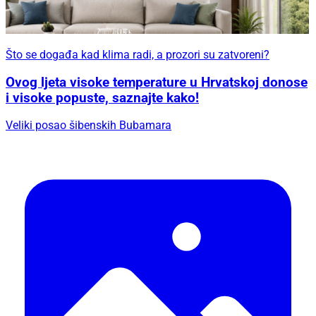
Što se događa kad klima radi, a prozori su zatvoreni?
Ovog ljeta visoke temperature u Hrvatskoj donose
i visoke popuste, saznajte kako!
Veliki posao šibenskih Bubamara