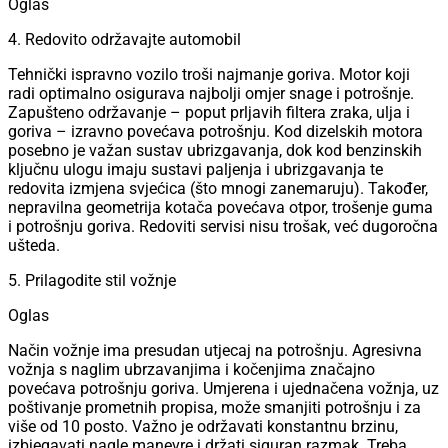
Oglas
4. Redovito održavajte automobil
Tehnički ispravno vozilo troši najmanje goriva. Motor koji
radi optimalno osigurava najbolji omjer snage i potrošnje.
Zapušteno održavanje – poput prljavih filtera zraka, ulja i
goriva – izravno povećava potrošnju. Kod dizelskih motora
posebno je važan sustav ubrizgavanja, dok kod benzinskih
ključnu ulogu imaju sustavi paljenja i ubrizgavanja te
redovita izmjena svjećica (što mnogi zanemaruju). Također,
nepravilna geometrija kotača povećava otpor, trošenje guma
i potrošnju goriva. Redoviti servisi nisu trošak, već dugoročna
ušteda.
5. Prilagodite stil vožnje
Oglas
Način vožnje ima presudan utjecaj na potrošnju. Agresivna
vožnja s naglim ubrzavanjima i kočenjima značajno
povećava potrošnju goriva. Umjerena i ujednačena vožnja, uz
poštivanje prometnih propisa, može smanjiti potrošnju i za
više od 10 posto. Važno je održavati konstantnu brzinu,
izbjegavati nagle manevre i držati siguran razmak. Treba