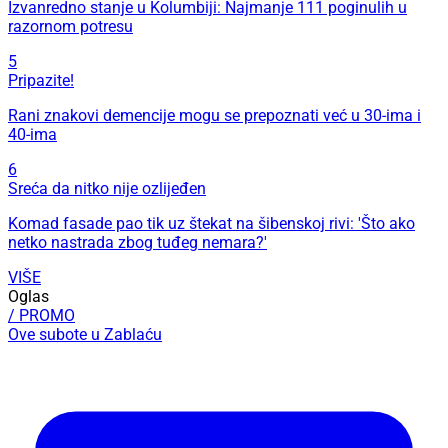
Izvanredno stanje u Kolumbiji: Najmanje 111 poginulih u
razornom potresu
5
Pripazite!
Rani znakovi demencije mogu se prepoznati već u 30-ima i
40-ima
6
Sreća da nitko nije ozlijeđen
Komad fasade pao tik uz štekat na šibenskoj rivi: 'Što ako
netko nastrada zbog tuđeg nemara?'
VIŠE
Oglas
/ PROMO
Ove subote u Zablaću