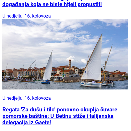
događanja koja ne biste htjeli propustiti
U nedjelju, 16. kolovoza
U nedjelju, 16. kolovoza
Regata 'Za dušu i tilo' ponovno okuplja čuvare
pomorske baštine: U Betinu stiže i talijanska
delegacija iz Gaete!