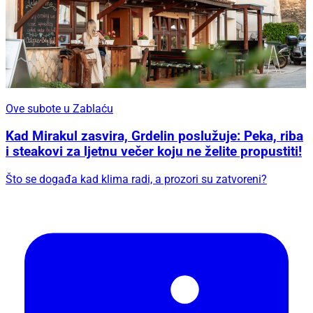
Ove subote u Zablaću
Kad Mirakul zasvira, Grdelin poslužuje: Peka, riba
i steakovi za ljetnu večer koju ne želite propustiti!
Što se događa kad klima radi, a prozori su zatvoreni?