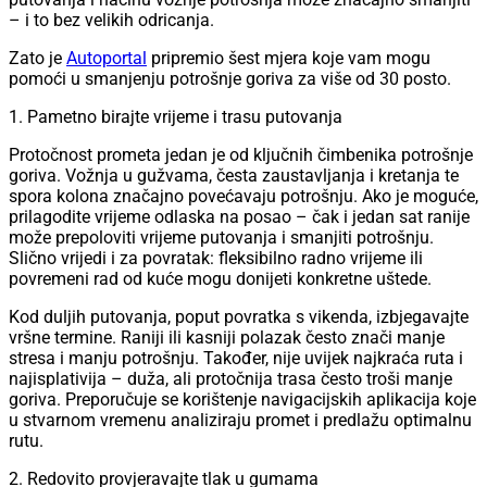
– i to bez velikih odricanja.
Zato je
Autoportal
pripremio šest mjera koje vam mogu
pomoći u smanjenju potrošnje goriva za više od 30 posto.
1. Pametno birajte vrijeme i trasu putovanja
Protočnost prometa jedan je od ključnih čimbenika potrošnje
goriva. Vožnja u gužvama, česta zaustavljanja i kretanja te
spora kolona značajno povećavaju potrošnju. Ako je moguće,
prilagodite vrijeme odlaska na posao – čak i jedan sat ranije
može prepoloviti vrijeme putovanja i smanjiti potrošnju.
Slično vrijedi i za povratak: fleksibilno radno vrijeme ili
povremeni rad od kuće mogu donijeti konkretne uštede.
Kod duljih putovanja, poput povratka s vikenda, izbjegavajte
vršne termine. Raniji ili kasniji polazak često znači manje
stresa i manju potrošnju. Također, nije uvijek najkraća ruta i
najisplativija – duža, ali protočnija trasa često troši manje
goriva. Preporučuje se korištenje navigacijskih aplikacija koje
u stvarnom vremenu analiziraju promet i predlažu optimalnu
rutu.
2. Redovito provjeravajte tlak u gumama