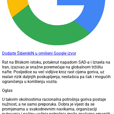
Dodajte ŠibenikIN u omiljeni Google izvor
Rat na Bliskom istoku, potaknut napadom SAD-a i Izraela na
Iran, izazvao je snažne poremećaje na globalnom tržištu
nafte. Posljedice su već vidljive kroz rast cijena goriva, uz
realan rizik daljnjih poskupljenja, nestašica pa čak i mogućih
ograničenja u korištenju vozila.
Oglas
U takvim okolnostima racionalna potrošnja goriva postaje
nužnost, a ne samo preporuka. Dobra je vijest da se
promjenama u svakodnevnim navikama, organizaciji
putovanja i načinu vožnje potrošnja može značajno smanjiti