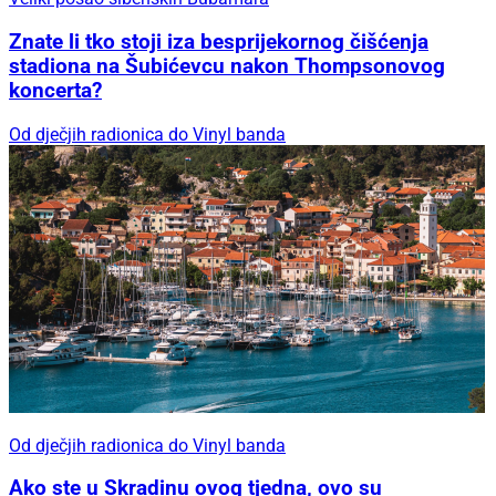
Znate li tko stoji iza besprijekornog čišćenja
stadiona na Šubićevcu nakon Thompsonovog
koncerta?
Od dječjih radionica do Vinyl banda
Od dječjih radionica do Vinyl banda
Ako ste u Skradinu ovog tjedna, ovo su