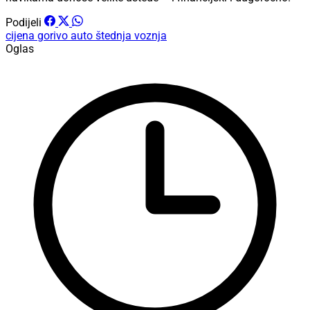
Podijeli
cijena
gorivo
auto
štednja
voznja
Oglas