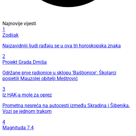
Najnovije vijesti
1
Zodijak
Najzavidniji ljudi rađaju se u ova tri horoskopska znaka
2
Projekt Grada Drniša
Održane prve radionice u sklopu 'Baštionice': Školarci
posjetili Mauzolej obitelji Meštrović
3
Iz HAK-a mole za oprez
Prometna nesreća na autocesti između Skradina i Šibenika.
Vozi se jednom trakom
4
Magnituda 7.4