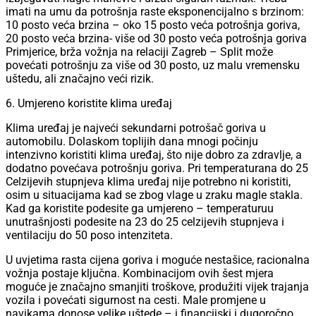
imati na umu da potrošnja raste eksponencijalno s brzinom:
10 posto veća brzina – oko 15 posto veća potrošnja goriva,
20 posto veća brzina- više od 30 posto veća potrošnja goriva
Primjerice, brža vožnja na relaciji Zagreb – Split može
povećati potrošnju za više od 30 posto, uz malu vremensku
uštedu, ali značajno veći rizik.
6. Umjereno koristite klima uređaj
Klima uređaj je najveći sekundarni potrošač goriva u
automobilu. Dolaskom toplijih dana mnogi počinju
intenzivno koristiti klima uređaj, što nije dobro za zdravlje, a
dodatno povećava potrošnju goriva. Pri temperaturana do 25
Celzijevih stupnjeva klima uređaj nije potrebno ni koristiti,
osim u situacijama kad se zbog vlage u zraku magle stakla.
Kad ga koristite podesite ga umjereno – temperaturuu
unutrašnjosti podesite na 23 do 25 celzijevih stupnjeva i
ventilaciju do 50 poso intenziteta.
U uvjetima rasta cijena goriva i moguće nestašice, racionalna
vožnja postaje ključna. Kombinacijom ovih šest mjera
moguće je značajno smanjiti troškove, produžiti vijek trajanja
vozila i povećati sigurnost na cesti. Male promjene u
navikama donose velike uštede – i financijski i dugoročno.