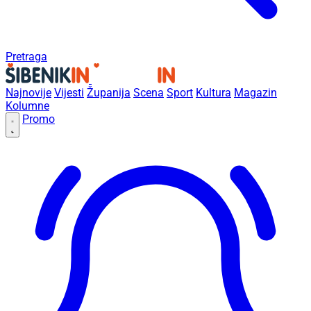
Pretraga
Najnovije
Vijesti
Županija
Scena
Sport
Kultura
Magazin
Kolumne
Promo