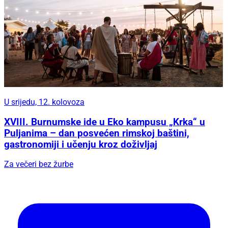
U srijedu, 12. kolovoza
XVIII. Burnumske ide u Eko kampusu „Krka“ u
Puljanima – dan posvećen rimskoj baštini,
gastronomiji i učenju kroz doživljaj
Za večeri bez žurbe