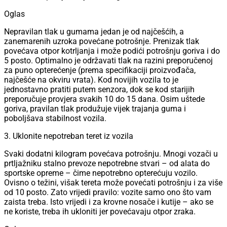
Oglas
Nepravilan tlak u gumama jedan je od najčešćih, a
zanemarenih uzroka povećane potrošnje. Prenizak tlak
povećava otpor kotrljanja i može podići potrošnju goriva i do
5 posto. Optimalno je održavati tlak na razini preporučenoj
za puno opterećenje (prema specifikaciji proizvođača,
najčešće na okviru vrata). Kod novijih vozila to je
jednostavno pratiti putem senzora, dok se kod starijih
preporučuje provjera svakih 10 do 15 dana. Osim uštede
goriva, pravilan tlak produžuje vijek trajanja guma i
poboljšava stabilnost vozila.
3. Uklonite nepotreban teret iz vozila
Svaki dodatni kilogram povećava potrošnju. Mnogi vozači u
prtljažniku stalno prevoze nepotrebne stvari – od alata do
sportske opreme – čime nepotrebno opterećuju vozilo.
Ovisno o težini, višak tereta može povećati potrošnju i za više
od 10 posto. Zato vrijedi pravilo: vozite samo ono što vam
zaista treba. Isto vrijedi i za krovne nosače i kutije – ako se
ne koriste, treba ih ukloniti jer povećavaju otpor zraka.