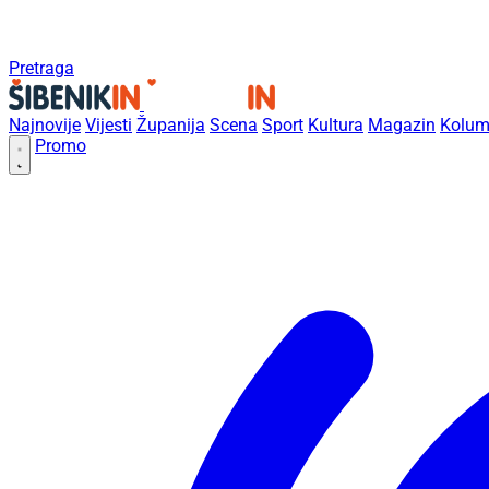
Pretraga
Najnovije
Vijesti
Županija
Scena
Sport
Kultura
Magazin
Kolum
Promo