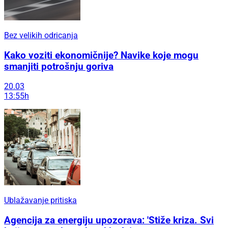
Bez velikih odricanja
Kako voziti ekonomičnije? Navike koje mogu
smanjiti potrošnju goriva
20.03
13:55h
Ublažavanje pritiska
Agencija za energiju upozorava: 'Stiže kriza. Svi