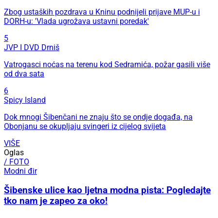
Zbog ustaških pozdrava u Kninu podnijeli prijave MUP-u i
DORH-u: 'Vlada ugrožava ustavni poredak'
5
JVP I DVD Drniš
Vatrogasci noćas na terenu kod Sedramića, požar gasili više
od dva sata
6
Spicy Island
Dok mnogi Šibenčani ne znaju što se ondje događa, na
Obonjanu se okupljaju svingeri iz cijelog svijeta
VIŠE
Oglas
/ FOTO
Modni đir
Šibenske ulice kao ljetna modna pista: Pogledajte
tko nam je zapeo za oko!