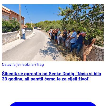
Ostavila je neizbrisiv trag
Šibenik se oprostio od Senke Dodig: ‘Naša si bila
30 godina, ali pamtit ćemo te za cijeli život’