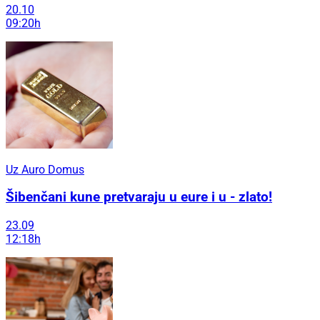
20.10
09:20h
Uz Auro Domus
Šibenčani kune pretvaraju u eure i u - zlato!
23.09
12:18h