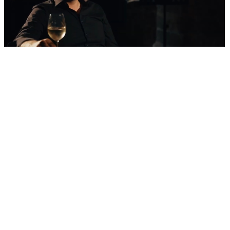
'Nestvarni' kadrovi iz zraka
Ovako izgleda najljepša morska razglednica
Šibenika: Veličanstveni jedrenjak u zagrljaju
tvrđave sv. Nikole