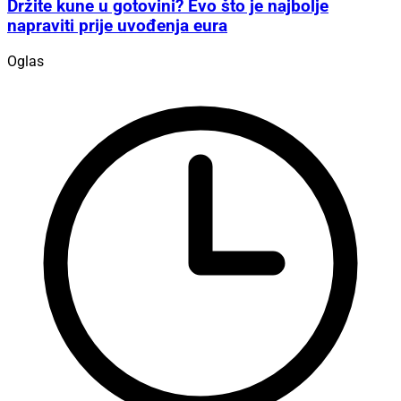
Držite kune u gotovini? Evo što je najbolje
napraviti prije uvođenja eura
Oglas