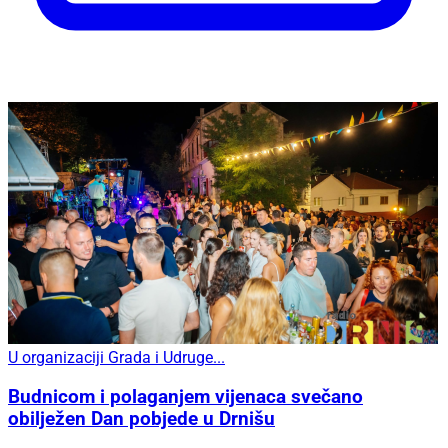
U organizaciji Grada i Udruge...
Budnicom i polaganjem vijenaca svečano
obilježen Dan pobjede u Drnišu