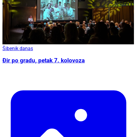
Šibenik danas
Đir po gradu, petak 7. kolovoza