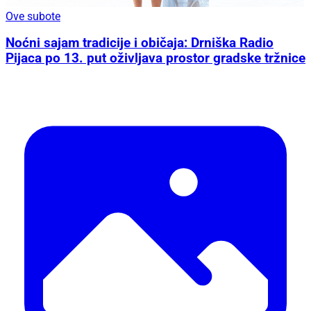
Ove subote
Noćni sajam tradicije i običaja: Drniška Radio
Pijaca po 13. put oživljava prostor gradske tržnice