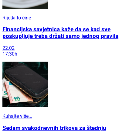
Rijetki to čine
Financijska savjetnica kaže da se kad sve
poskupljuje treba držati samo jednog pravila
22.02
17:30h
Kuhajte više...
Sedam svakodnevnih trikova za štednju