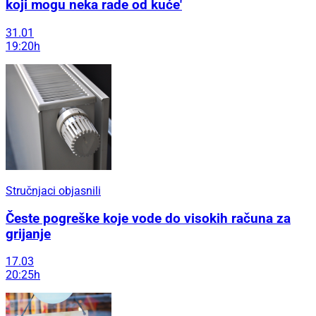
koji mogu neka rade od kuće'
31.01
19:20h
Stručnjaci objasnili
Česte pogreške koje vode do visokih računa za
grijanje
17.03
20:25h