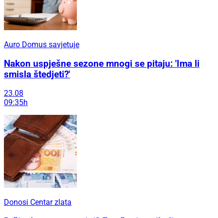
Auro Domus savjetuje
Nakon uspješne sezone mnogi se pitaju: 'Ima li
smisla štedjeti?'
23.08
09:35h
Donosi Centar zlata