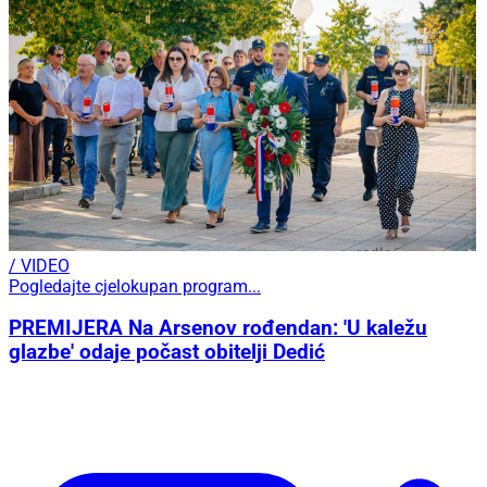
/ VIDEO
Pogledajte cjelokupan program...
PREMIJERA Na Arsenov rođendan: 'U kaležu
glazbe' odaje počast obitelji Dedić