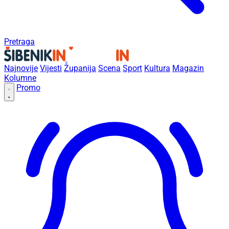
Pretraga
Najnovije
Vijesti
Županija
Scena
Sport
Kultura
Magazin
Kolumne
Promo