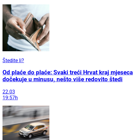
Štedite li?
Od plaće do plaće: Svaki treći Hrvat kraj mjeseca
dočekuje u minusu, nešto više redovito štedi
22.03
19:57h