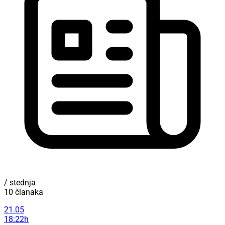
/ stednja
10 članaka
21.05
18:22h