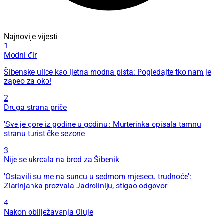
Najnovije vijesti
1
Modni đir
Šibenske ulice kao ljetna modna pista: Pogledajte tko nam je
zapeo za oko!
2
Druga strana priče
'Sve je gore iz godine u godinu': Murterinka opisala tamnu
stranu turističke sezone
3
Nije se ukrcala na brod za Šibenik
'Ostavili su me na suncu u sedmom mjesecu trudnoće':
Zlarinjanka prozvala Jadroliniju, stigao odgovor
4
Nakon obilježavanja Oluje