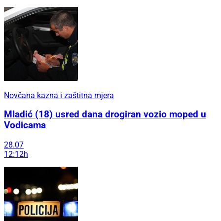
Novčana kazna i zaštitna mjera
Mladić (18) usred dana drogiran vozio moped u
Vodicama
28.07
12:12h