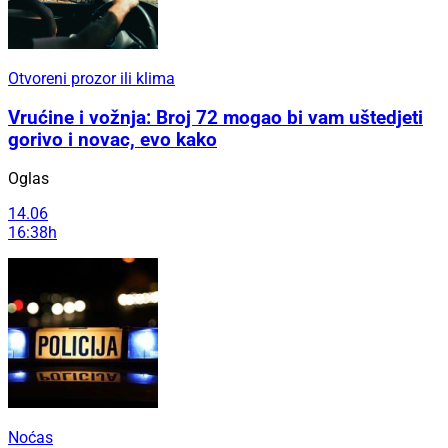
Otvoreni prozor ili klima
Vrućine i vožnja: Broj 72 mogao bi vam uštedjeti
gorivo i novac, evo kako
Oglas
14.06
16:38h
Noćas