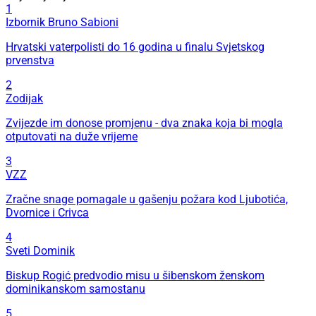
1
Izbornik Bruno Sabioni
Hrvatski vaterpolisti do 16 godina u finalu Svjetskog
prvenstva
2
Zodijak
Zvijezde im donose promjenu - dva znaka koja bi mogla
otputovati na duže vrijeme
3
VZZ
Zračne snage pomagale u gašenju požara kod Ljubotića,
Dvornice i Crivca
4
Sveti Dominik
Biskup Rogić predvodio misu u šibenskom ženskom
dominikanskom samostanu
5