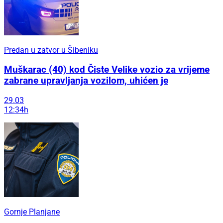
Predan u zatvor u Šibeniku
Muškarac (40) kod Čiste Velike vozio za vrijeme
zabrane upravljanja vozilom, uhićen je
29.03
12:34h
Gornje Planjane