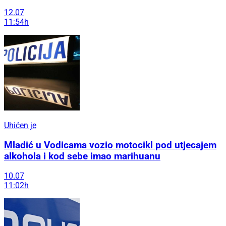
12.07
11:54h
Uhićen je
Mladić u Vodicama vozio motocikl pod utjecajem
alkohola i kod sebe imao marihuanu
10.07
11:02h