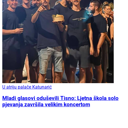
U atriju palače Katunarić
Mladi glasovi oduševili Tisno: Ljetna škola solo
pjevanja završila velikim koncertom