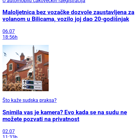
U automobilu čakovečkih raegistracija
Maloljetnica bez vozačke dozvole zaustavljena za
volanom u Bilicama, vozilo joj dao 20-godišnjak
06.07
18:56h
Što kaže sudska praksa?
Snimila vas je kamera? Evo kada se na sudu ne
možete pozvati na privatnost
02.07
11:33h