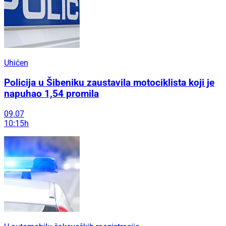
Uhićen
Policija u Šibeniku zaustavila motociklista koji je
napuhao 1,54 promila
09.07
10:15h