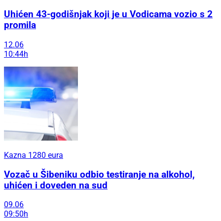
Uhićen 43-godišnjak koji je u Vodicama vozio s 2
promila
12.06
10:44h
Kazna 1280 eura
Vozač u Šibeniku odbio testiranje na alkohol,
uhićen i doveden na sud
09.06
09:50h