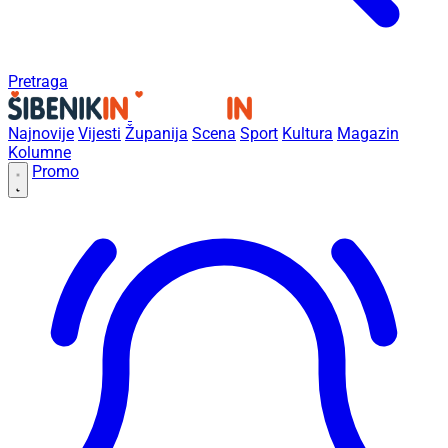
Pretraga
Najnovije
Vijesti
Županija
Scena
Sport
Kultura
Magazin
Kolumne
Promo