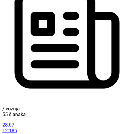
/ voznja
55 članaka
28.07
12:18h