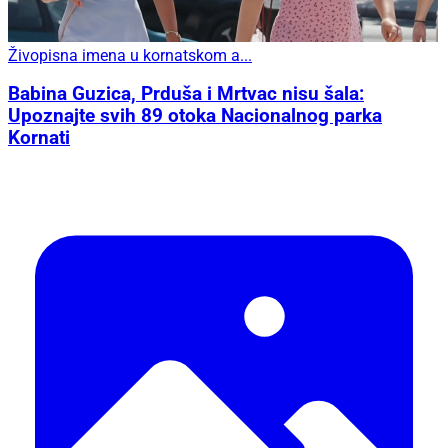
Živopisna imena u kornatskom a...
Babina Guzica, Prduša i Mrtvac nisu šala:
Upoznajte svih 89 otoka Nacionalnog parka
Kornati