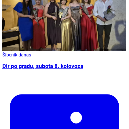
Šibenik danas
Đir po gradu, subota 8. kolovoza