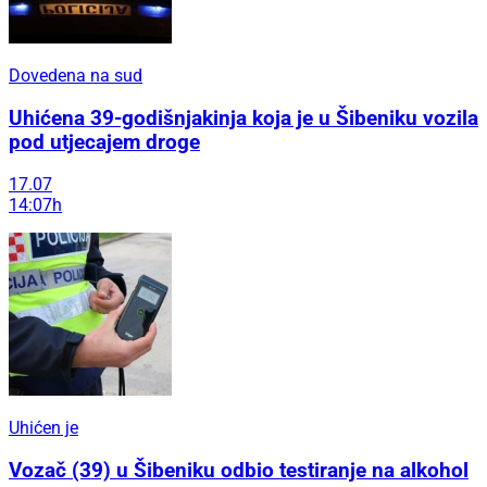
Dovedena na sud
Uhićena 39-godišnjakinja koja je u Šibeniku vozila
pod utjecajem droge
17.07
14:07h
Uhićen je
Vozač (39) u Šibeniku odbio testiranje na alkohol