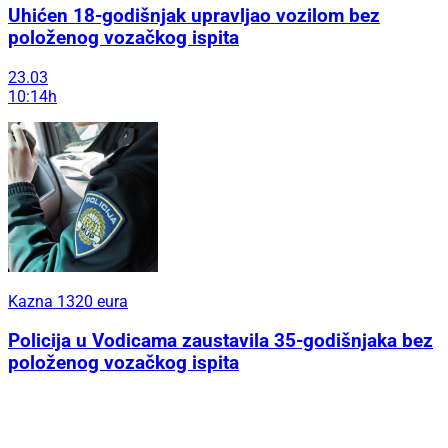
Uhićen 18-godišnjak upravljao vozilom bez
položenog vozačkog ispita
23.03
10:14h
Kazna 1320 eura
Policija u Vodicama zaustavila 35-godišnjaka bez
položenog vozačkog ispita