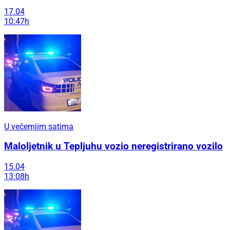
17.04
10:47h
U večernjim satima
Maloljetnik u Tepljuhu vozio neregistrirano vozilo
15.04
13:08h