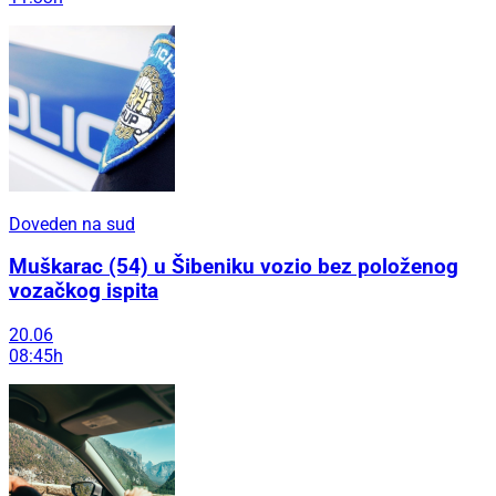
Doveden na sud
Muškarac (54) u Šibeniku vozio bez položenog
vozačkog ispita
20.06
08:45h