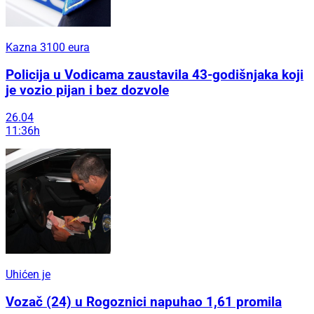
Kazna 3100 eura
Policija u Vodicama zaustavila 43-godišnjaka koji
je vozio pijan i bez dozvole
26.04
11:36h
Uhićen je
Vozač (24) u Rogoznici napuhao 1,61 promila