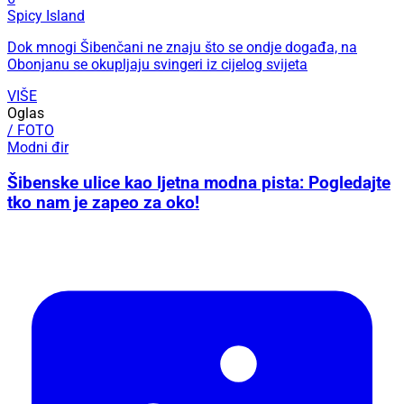
Spicy Island
Dok mnogi Šibenčani ne znaju što se ondje događa, na
Obonjanu se okupljaju svingeri iz cijelog svijeta
VIŠE
Oglas
/ FOTO
Modni đir
Šibenske ulice kao ljetna modna pista: Pogledajte
tko nam je zapeo za oko!