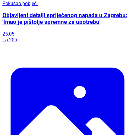
Pokušao pobjeći
Objavljeni detalji spriječenog napada u Zagrebu:
'Imao je pištolje spremne za upotrebu'
25.05
15:25h