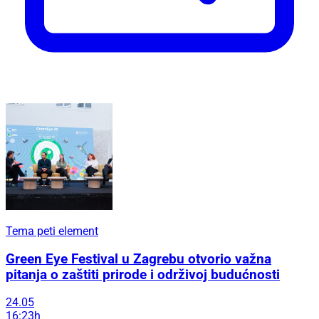
Tema peti element
Green Eye Festival u Zagrebu otvorio važna
pitanja o zaštiti prirode i održivoj budućnosti
24.05
16:23h