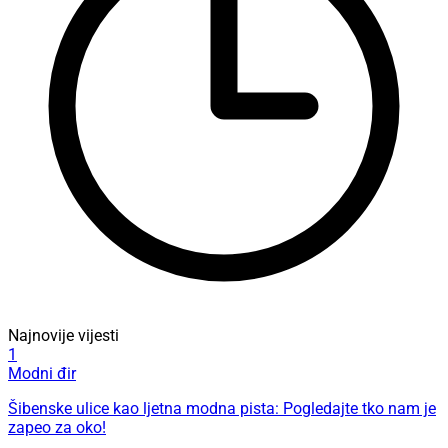
Najnovije vijesti
1
Modni đir
Šibenske ulice kao ljetna modna pista: Pogledajte tko nam je
zapeo za oko!