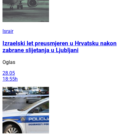
Israir
Izraelski let preusmjeren u Hrvatsku nakon
zabrane slijetanja u Ljubljani
Oglas
28.05
18:55h