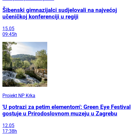
Šibenski gimnazijalci sudjelovali na najvećoj
učeničkoj konferenciji u regiji
15.05
09:45h
Projekt NP Krka
'U potrazi za petim elementom': Green Eye Festival
gostuje u Prirodoslovnom muzeju u Zagrebu
12.05
17:38h