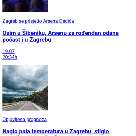
Zagreb se prisjetio Arsena Dedića
Osim u Šibeniku, Arsenu za rođendan odana
počast i u Zagrebu
19.07
20:34h
Objavljena prognoza
Naglo pala temperatura u Zagrebu, stiglo