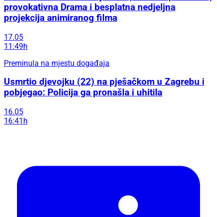
provokativna Drama i besplatna nedjeljna
projekcija animiranog filma
17.05
11:49h
Preminula na mjestu događaja
Usmrtio djevojku (22) na pješačkom u Zagrebu i
pobjegao: Policija ga pronašla i uhitila
16.05
16:41h