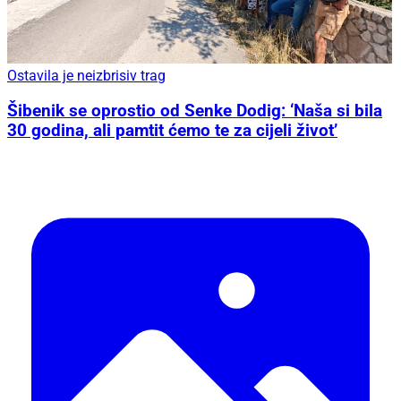
Ostavila je neizbrisiv trag
Šibenik se oprostio od Senke Dodig: ‘Naša si bila
30 godina, ali pamtit ćemo te za cijeli život’