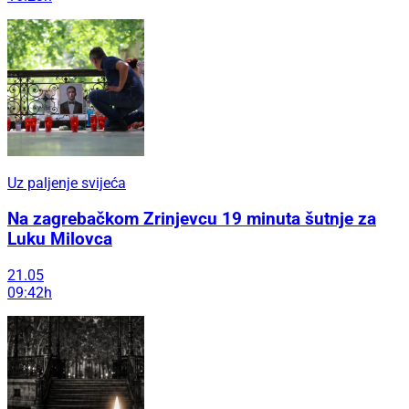
Uz paljenje svijeća
Na zagrebačkom Zrinjevcu 19 minuta šutnje za
Luku Milovca
21.05
09:42h