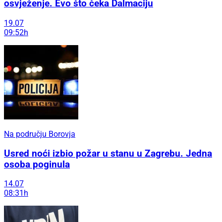
osvježenje. Evo što čeka Dalmaciju
19.07
09:52h
Na području Borovja
Usred noći izbio požar u stanu u Zagrebu. Jedna
osoba poginula
14.07
08:31h