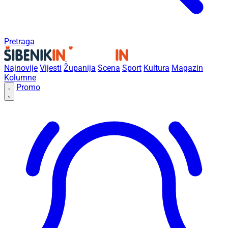
Pretraga
Najnovije
Vijesti
Županija
Scena
Sport
Kultura
Magazin
Kolumne
Promo