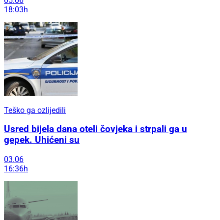
05.06
18:03h
Teško ga ozlijedili
Usred bijela dana oteli čovjeka i strpali ga u
gepek. Uhićeni su
03.06
16:36h