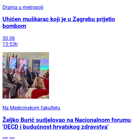
Drama u metropoli
Uhićen muškarac koji je u Zagrebu prijetio
bombom
30.06
13:53h
Na Medicinskom fakultetu
Željko Burić sudjelovao na Nacionalnom forumu
'OECD i budućnost hrvatskog zdravstva'