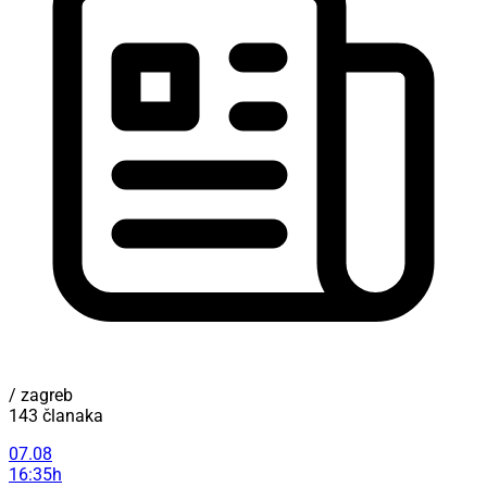
/ zagreb
143 članaka
07.08
16:35h