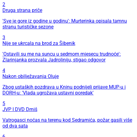
2
Druga strana priče
'Sve je gore iz godine u godinu': Murterinka opisala tamnu
stranu turističke sezone
3
Nije se ukrcala na brod za Šibenik
'Ostavili su me na suncu u sedmom mjesecu trudnoće':
Zlarinjanka prozvala Jadroliniju, stigao odgovor
4
Nakon obilježavanja Oluje
Zbog ustaških pozdrava u Kninu podnijeli prijave MUP-u i
DORH-u: 'Vlada ugrožava ustavni poredak'
5
JVP I DVD Drniš
Vatrogasci noćas na terenu kod Sedramića, požar gasili više
od dva sata
6