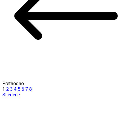
Prethodno
1
2
3
4
5
6
7
8
Sljedeće