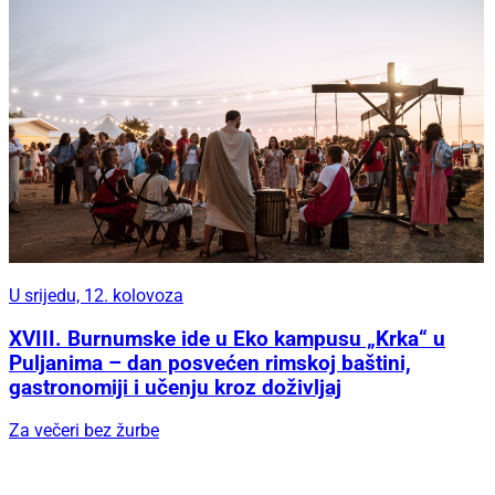
U srijedu, 12. kolovoza
XVIII. Burnumske ide u Eko kampusu „Krka“ u
Puljanima – dan posvećen rimskoj baštini,
gastronomiji i učenju kroz doživljaj
Za večeri bez žurbe