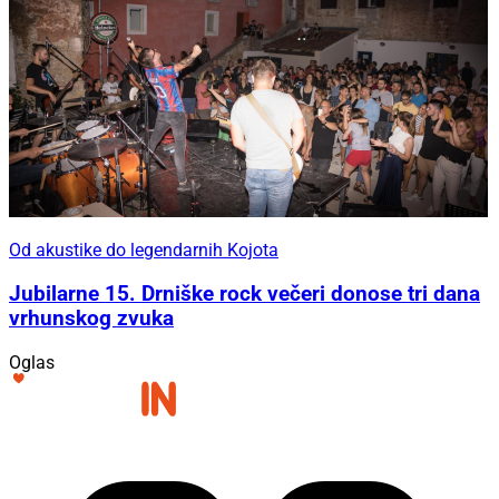
Od akustike do legendarnih Kojota
Jubilarne 15. Drniške rock večeri donose tri dana
vrhunskog zvuka
Oglas