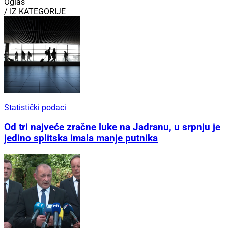
Oglas
/ IZ KATEGORIJE
Statistički podaci
Od tri najveće zračne luke na Jadranu, u srpnju je
jedino splitska imala manje putnika