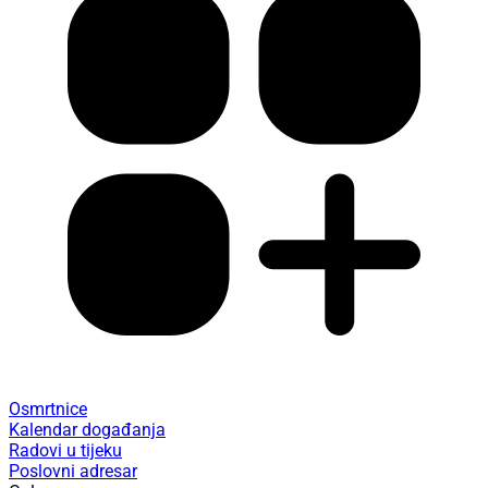
Osmrtnice
Kalendar događanja
Radovi u tijeku
Poslovni adresar