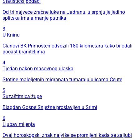
Statistički podaci
Od tri najveće zračne luke na Jadranu, u srpnju je jedino
splitska imala manje putnika
3
U Kninu
Članovi BK Primošten odvozili 180 kilometara kako bi odali
počast braniteljima
4
Tjedan nakon masovnog ulaska
Stotine maloljetnih migranata tumaraju ulicama Ceute
5
Suzaštitnica župe
Blagdan Gospe Snježne proslavljen u Srimi
6
Ljubav mijenja
Ovaj horoskopski znak najviše se promijeni kada se zaljubi