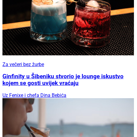
Za večeri bez žurbe
Ginfinity u Šibeniku stvorio je lounge iskustvo
kojem se gosti uvijek vraćaju
Uz Fenixe i chefa Dina Bebića