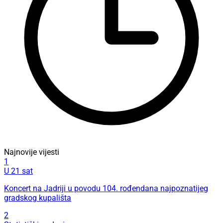
Najnovije vijesti
1
U 21 sat
Koncert na Jadriji u povodu 104. rođendana najpoznatijeg
gradskog kupališta
2