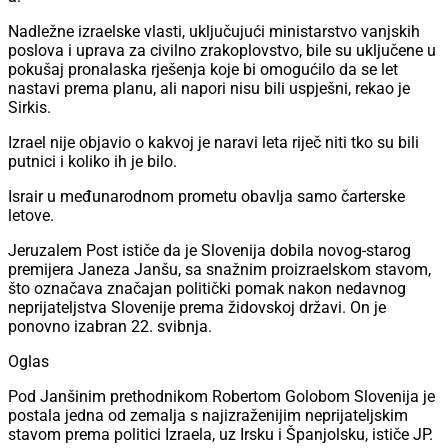
Nadležne izraelske vlasti, uključujući ministarstvo vanjskih
poslova i uprava za civilno zrakoplovstvo, bile su uključene u
pokušaj pronalaska rješenja koje bi omogućilo da se let
nastavi prema planu, ali napori nisu bili uspješni, rekao je
Sirkis.
Izrael nije objavio o kakvoj je naravi leta riječ niti tko su bili
putnici i koliko ih je bilo.
Israir u međunarodnom prometu obavlja samo čarterske
letove.
Jeruzalem Post ističe da je Slovenija dobila novog-starog
premijera Janeza Janšu, sa snažnim proizraelskom stavom,
što označava značajan politički pomak nakon nedavnog
neprijateljstva Slovenije prema židovskoj državi. On je
ponovno izabran 22. svibnja.
Oglas
Pod Janšinim prethodnikom Robertom Golobom Slovenija je
postala jedna od zemalja s najizraženijim neprijateljskim
stavom prema politici Izraela, uz Irsku i Španjolsku, ističe JP.