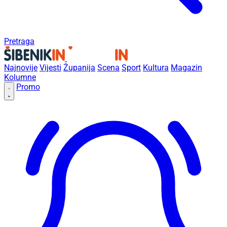
Pretraga
Najnovije
Vijesti
Županija
Scena
Sport
Kultura
Magazin
Kolumne
Promo