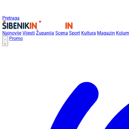
Pretraga
Najnovije
Vijesti
Županija
Scena
Sport
Kultura
Magazin
Kolum
Promo