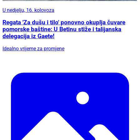
U nedjelju, 16. kolovoza
Regata 'Za dušu i tilo' ponovno okuplja čuvare
pomorske baštine: U Betinu stiže i talijanska
delegacija iz Gaete!
Idealno vrijeme za promjene