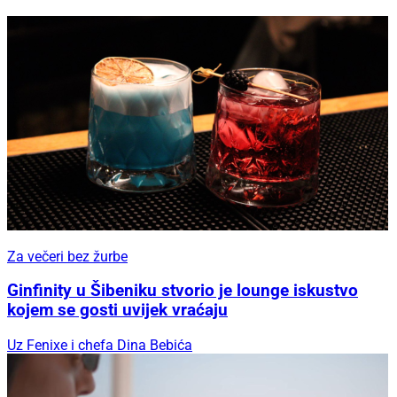
Za večeri bez žurbe
Ginfinity u Šibeniku stvorio je lounge iskustvo
kojem se gosti uvijek vraćaju
Uz Fenixe i chefa Dina Bebića