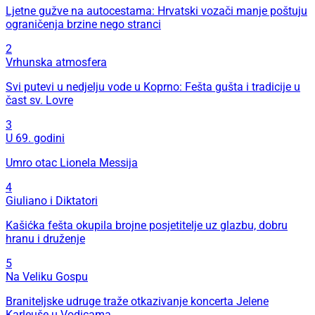
Ljetne gužve na autocestama: Hrvatski vozači manje poštuju
ograničenja brzine nego stranci
2
Vrhunska atmosfera
Svi putevi u nedjelju vode u Koprno: Fešta gušta i tradicije u
čast sv. Lovre
3
U 69. godini
Umro otac Lionela Messija
4
Giuliano i Diktatori
Kašićka fešta okupila brojne posjetitelje uz glazbu, dobru
hranu i druženje
5
Na Veliku Gospu
Braniteljske udruge traže otkazivanje koncerta Jelene
Karleuše u Vodicama