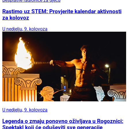
Besplatne radionice za djecu
Rastimo uz STEM: Provjerite kalendar aktivnosti
za kolovoz
U nedjelju, 9. kolovoza
U nedjelju, 9. kolovoza
Legenda o zmaju ponovno oživljava u Rogoznici:
Spektakl koji će oduševiti sve generacije