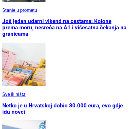
Stanje u prometu
Još jedan udarni vikend na cestama: Kolone
prema moru, nesreća na A1 i višesatna čekanja na
granicama
Sve ili ništa
Netko je u Hrvatskoj dobio 80.000 eura, evo gdje
idu novci