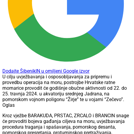
Dodajte ŠibenikIN u omiljeni Google izvor
U cilju uvježbavanja i osposobljavanja za pripremu i
provedbu operacija na moru, postrojbe Hrvatske ratne
mornarice provodit će godišnje obučne aktivnosti od 22. do
25. travnja 2024. u akvatoriju srednjeg Jadrana, na
pomorskom vojnom poligonu “Žirje” te u vojarni “Zečevo”.
Oglas
Kroz vježbe BARAKUDA, PRSTAC, ZRCALO i BRANCIN snage
će provoditi bojeva gađanja ciljeva na moru, uvježbavanja
procedura traganja i spašavanja, pomorskog desanta,
pomorskog presretanja, protuminskog pretraživanja,