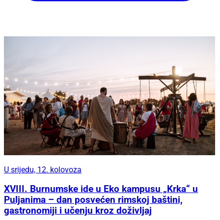
U srijedu, 12. kolovoza
XVIII. Burnumske ide u Eko kampusu „Krka“ u
Puljanima – dan posvećen rimskoj baštini,
gastronomiji i učenju kroz doživljaj