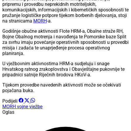
pripremu i provedbu neprekidnih motriteljskih,
komunikacijskih, informacijskih i kibernetičkih sposobnosti te
pružanje logističke potpore tijekom borbenih djelovanja, stoji
na stranicama
MORH
-a.
Godišnje obučne aktivnosti Flote HRM-a, Obalne straže RH,
Bojne Obalnog motrenja i navođenja te Pomorske baze Split
za svrhu imaju povećanje operativnih sposobnosti u provedbi
misija i zadaća te unaprjeđenje procesa operativnog
planiranja.
U vježbovnim aktivnostima HRM-a sudjeluju i snage
Hrvatskog ratnog zrakoplovstva i Obavještajne pukovnije te
pripadnici satnije Riječnih brodova HKoV-a.
Tijekom provedbe navedenih aktivnosti može se očekivati
pojačana buka.
Podijeli
MORH
vojne vježbe
Oglas