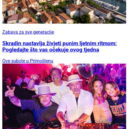
Zabava za sve generacije
Skradin nastavlja živjeti punim ljetnim ritmom:
Pogledajte što vas očekuje ovog tjedna
Ove subote u Primoštenu