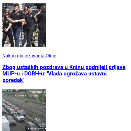
Nakon obilježavanja Oluje
Zbog ustaških pozdrava u Kninu podnijeli prijave
MUP-u i DORH-u: 'Vlada ugrožava ustavni
poredak'