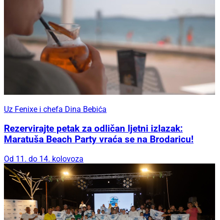
Uz Fenixe i chefa Dina Bebića
Rezervirajte petak za odličan ljetni izlazak:
Maratuša Beach Party vraća se na Brodaricu!
Od 11. do 14. kolovoza