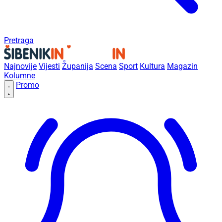
Pretraga
Najnovije
Vijesti
Županija
Scena
Sport
Kultura
Magazin
Kolumne
Promo