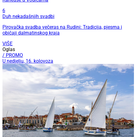
6
Duh nekadašnjih svadbi
Pirovačka svadba večeras na Rudini: Tradicija, pjesma i
običaji dalmatinskog kraja
VIŠE
Oglas
/ PROMO
U nedjelju, 16. kolovoza