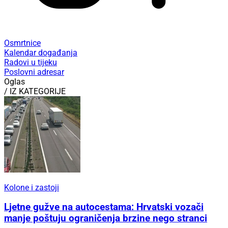
Osmrtnice
Kalendar događanja
Radovi u tijeku
Poslovni adresar
Oglas
/ IZ KATEGORIJE
Kolone i zastoji
Ljetne gužve na autocestama: Hrvatski vozači
manje poštuju ograničenja brzine nego stranci