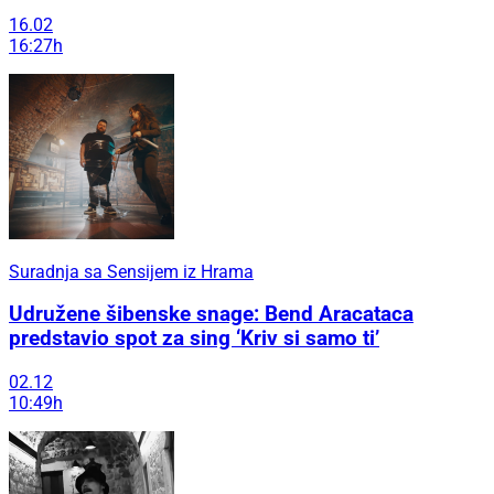
16.02
16:27h
Suradnja sa Sensijem iz Hrama
Udružene šibenske snage: Bend Aracataca
predstavio spot za sing ‘Kriv si samo ti’
02.12
10:49h