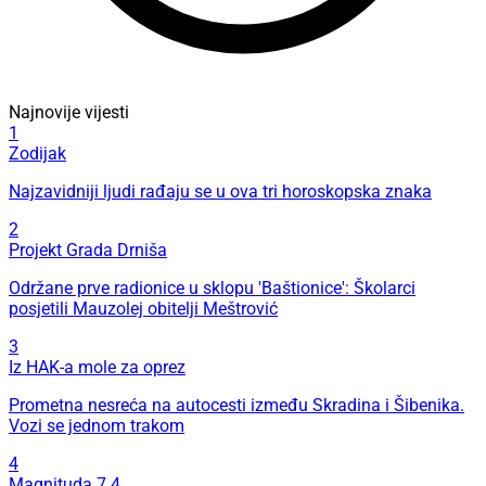
Najnovije vijesti
1
Zodijak
Najzavidniji ljudi rađaju se u ova tri horoskopska znaka
2
Projekt Grada Drniša
Održane prve radionice u sklopu 'Baštionice': Školarci
posjetili Mauzolej obitelji Meštrović
3
Iz HAK-a mole za oprez
Prometna nesreća na autocesti između Skradina i Šibenika.
Vozi se jednom trakom
4
Magnituda 7.4