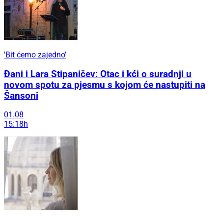
'Bit ćemo zajedno'
Đani i Lara Stipaničev: Otac i kći o suradnji u
novom spotu za pjesmu s kojom će nastupiti na
Šansoni
01.08
15:18h