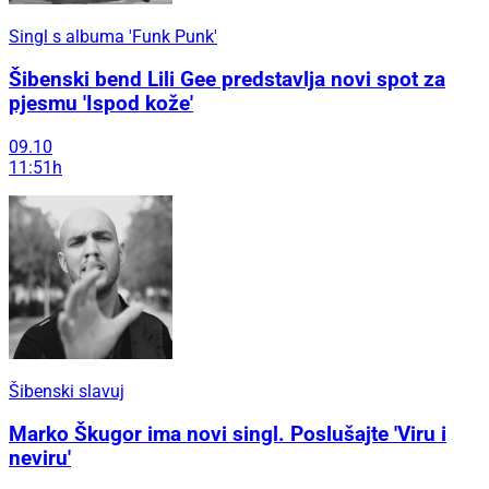
Singl s albuma 'Funk Punk'
Šibenski bend Lili Gee predstavlja novi spot za
pjesmu 'Ispod kože'
09.10
11:51h
Šibenski slavuj
Marko Škugor ima novi singl. Poslušajte 'Viru i
neviru'