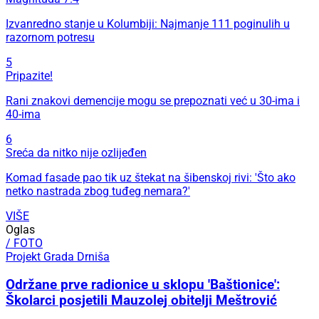
Izvanredno stanje u Kolumbiji: Najmanje 111 poginulih u
razornom potresu
5
Pripazite!
Rani znakovi demencije mogu se prepoznati već u 30-ima i
40-ima
6
Sreća da nitko nije ozlijeđen
Komad fasade pao tik uz štekat na šibenskoj rivi: 'Što ako
netko nastrada zbog tuđeg nemara?'
VIŠE
Oglas
/ FOTO
Projekt Grada Drniša
Održane prve radionice u sklopu 'Baštionice':
Školarci posjetili Mauzolej obitelji Meštrović