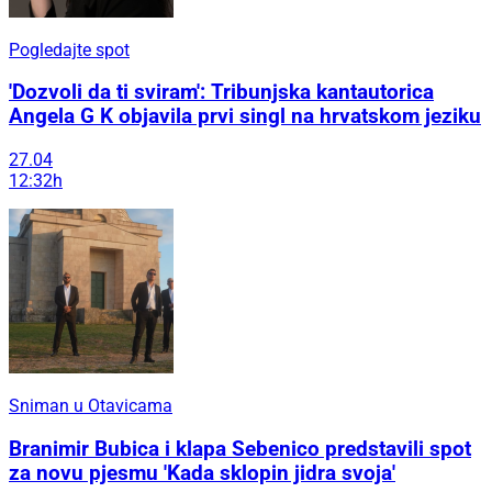
Pogledajte spot
'Dozvoli da ti sviram': Tribunjska kantautorica
Angela G K objavila prvi singl na hrvatskom jeziku
27.04
12:32h
Sniman u Otavicama
Branimir Bubica i klapa Sebenico predstavili spot
za novu pjesmu 'Kada sklopin jidra svoja'