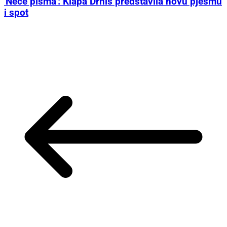
'Neće pisma': Klapa Drniš predstavila novu pjesmu
i spot