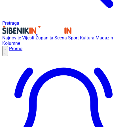
Pretraga
Najnovije
Vijesti
Županija
Scena
Sport
Kultura
Magazin
Kolumne
Promo