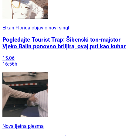
Elkan Florida objavio novi singl
Pogledajte Tourist Trap: Šibenski ton-majstor
Vjeko Balin ponovno briljira, ovaj put kao kuhar
15.06
16:56h
Nova ljetna pjesma