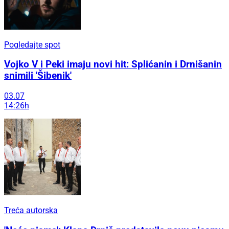
Pogledajte spot
Vojko V i Peki imaju novi hit: Splićanin i Drnišanin
snimili 'Šibenik'
03.07
14:26h
Treća autorska