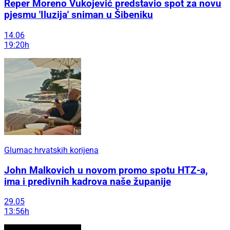
Reper Moreno Vukojević predstavio spot za novu
pjesmu 'Iluzija' sniman u Šibeniku
14.06
19:20h
Glumac hrvatskih korijena
John Malkovich u novom promo spotu HTZ-a,
ima i predivnih kadrova naše županije
29.05
13:56h