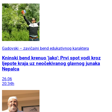
Gadovski – zavičajni bend edukativnog karaktera
Kninski bend krenuo 'jako': Prvi spot vodi kroz
ljepote kraja uz neočekivanog glavnog junaka
Nepalca
26.06
20:34h