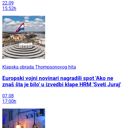
22.09
15:52h
Klapska obrada Thompsonovog hita
Europski vojni novinari nagradili spot 'Ako ne
znaš šta je bilo' u izvedbi klape HRM 'Sveti Juraj'
07.08
17:00h