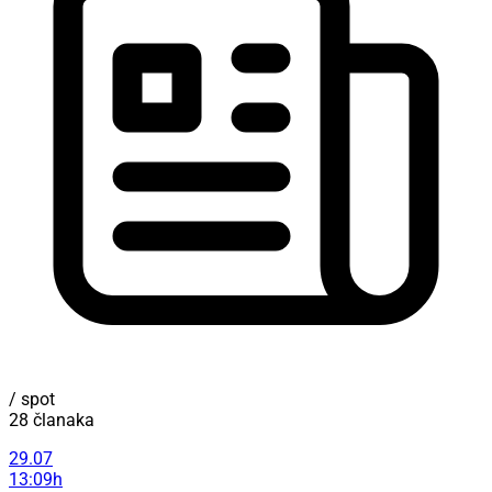
/ spot
28 članaka
29.07
13:09h