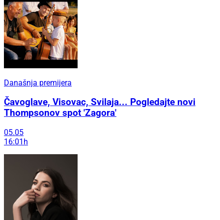
Današnja premijera
Čavoglave, Visovac, Svilaja... Pogledajte novi
Thompsonov spot 'Zagora'
05.05
16:01h