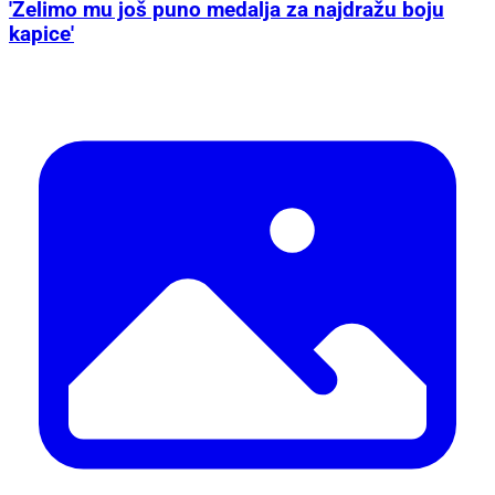
'Želimo mu još puno medalja za najdražu boju
kapice'