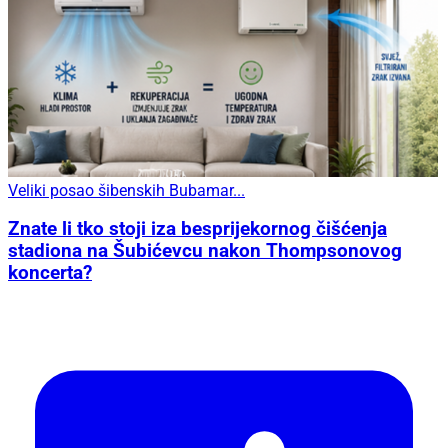
Veliki posao šibenskih Bubamar...
Znate li tko stoji iza besprijekornog čišćenja
stadiona na Šubićevcu nakon Thompsonovog
koncerta?