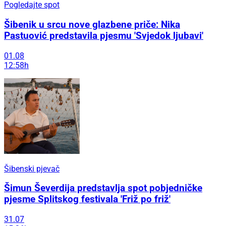
Pogledajte spot
Šibenik u srcu nove glazbene priče: Nika
Pastuović predstavila pjesmu 'Svjedok ljubavi'
01.08
12:58h
Šibenski pjevač
Šimun Ševerdija predstavlja spot pobjedničke
pjesme Splitskog festivala 'Friž po friž'
31.07