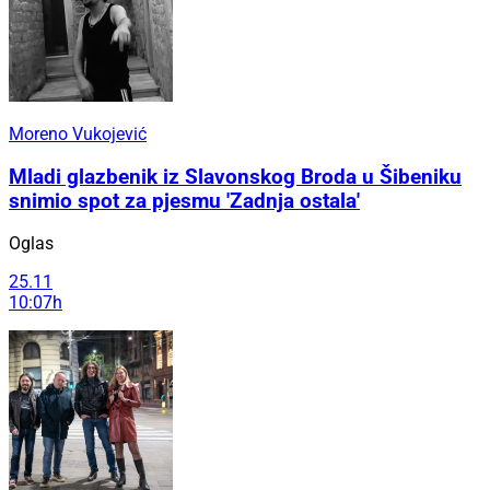
Moreno Vukojević
Mladi glazbenik iz Slavonskog Broda u Šibeniku
snimio spot za pjesmu 'Zadnja ostala'
Oglas
25.11
10:07h