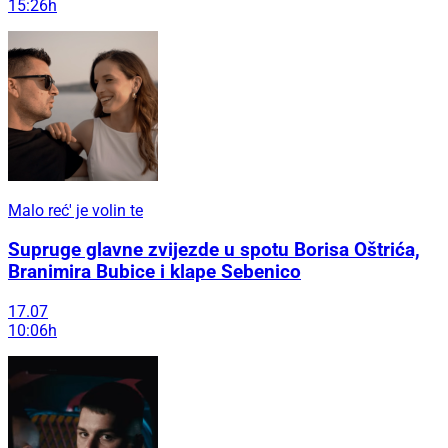
15:26h
Malo reć' je volin te
Supruge glavne zvijezde u spotu Borisa Oštrića,
Branimira Bubice i klape Sebenico
17.07
10:06h