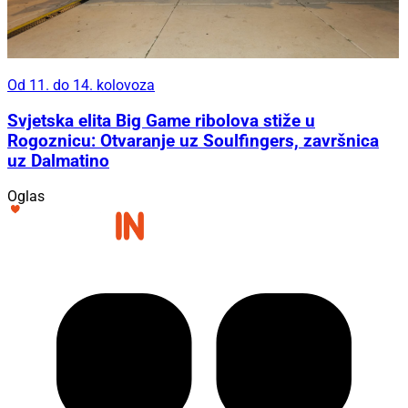
Od 11. do 14. kolovoza
Svjetska elita Big Game ribolova stiže u
Rogoznicu: Otvaranje uz Soulfingers, završnica
uz Dalmatino
Oglas