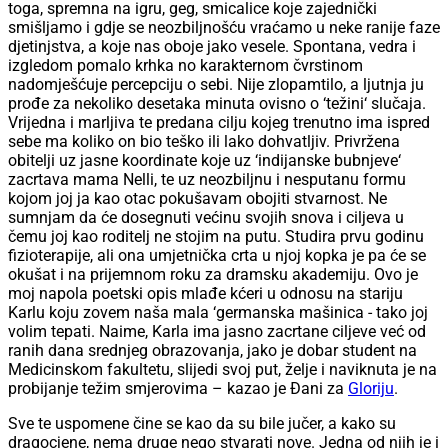
toga, spremna na igru, geg, smicalice koje zajednički
smišljamo i gdje se neozbiljnošću vraćamo u neke ranije faze
djetinjstva, a koje nas oboje jako vesele. Spontana, vedra i
izgledom pomalo krhka no karakternom čvrstinom
nadomješćuje percepciju o sebi. Nije zlopamtilo, a ljutnja ju
prođe za nekoliko desetaka minuta ovisno o ‘težini‘ slučaja.
Vrijedna i marljiva te predana cilju kojeg trenutno ima ispred
sebe ma koliko on bio teško ili lako dohvatljiv. Privržena
obitelji uz jasne koordinate koje uz ‘indijanske bubnjeve‘
zacrtava mama Nelli, te uz neozbiljnu i nesputanu formu
kojom joj ja kao otac pokušavam obojiti stvarnost. Ne
sumnjam da će dosegnuti većinu svojih snova i ciljeva u
čemu joj kao roditelj ne stojim na putu. Studira prvu godinu
fizioterapije, ali ona umjetnička crta u njoj kopka je pa će se
okušat i na prijemnom roku za dramsku akademiju. Ovo je
moj napola poetski opis mlađe kćeri u odnosu na stariju
Karlu koju zovem naša mala ‘germanska mašinica - tako joj
volim tepati. Naime, Karla ima jasno zacrtane ciljeve već od
ranih dana srednjeg obrazovanja, jako je dobar student na
Medicinskom fakultetu, slijedi svoj put, želje i naviknuta je na
probijanje težim smjerovima – kazao je Đani za
Gloriju
.
Sve te uspomene čine se kao da su bile jučer, a kako su
dragocjene, nema druge nego stvarati nove. Jedna od njih je i