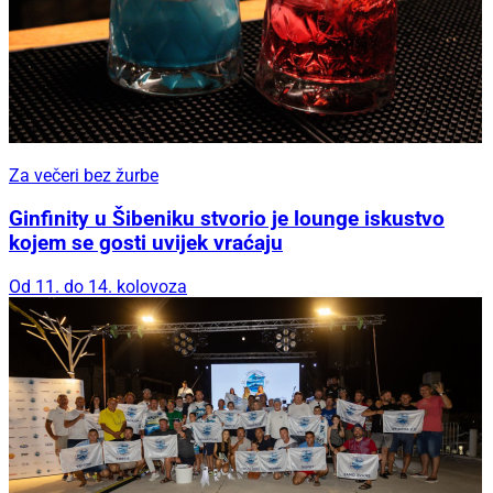
Za večeri bez žurbe
Ginfinity u Šibeniku stvorio je lounge iskustvo
kojem se gosti uvijek vraćaju
Od 11. do 14. kolovoza