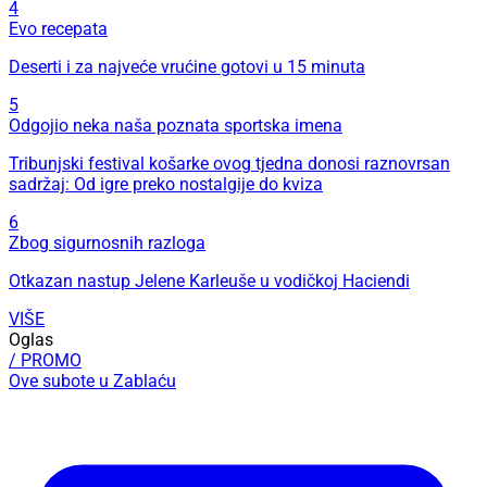
4
Evo recepata
Deserti i za najveće vrućine gotovi u 15 minuta
5
Odgojio neka naša poznata sportska imena
Tribunjski festival košarke ovog tjedna donosi raznovrsan
sadržaj: Od igre preko nostalgije do kviza
6
Zbog sigurnosnih razloga
Otkazan nastup Jelene Karleuše u vodičkoj Haciendi
VIŠE
Oglas
/ PROMO
Ove subote u Zablaću