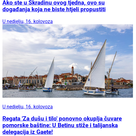
Ako ste u Skradinu ovog tjedna, ovo su
događanja koja ne biste htjeli propustiti
U nedjelju, 16. kolovoza
U nedjelju, 16. kolovoza
Regata 'Za dušu i tilo' ponovno okuplja čuvare
pomorske baštine: U Betinu stiže i talijanska
delegacija iz Gaete!