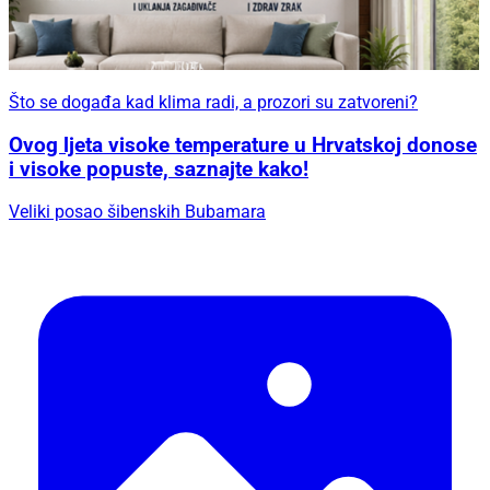
Što se događa kad klima radi, a prozori su zatvoreni?
Ovog ljeta visoke temperature u Hrvatskoj donose
i visoke popuste, saznajte kako!
Veliki posao šibenskih Bubamara