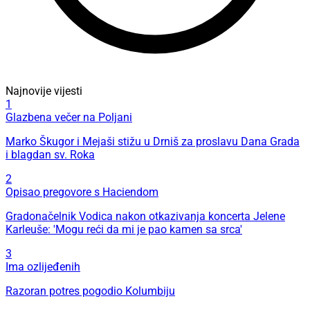
Najnovije vijesti
1
Glazbena večer na Poljani
Marko Škugor i Mejaši stižu u Drniš za proslavu Dana Grada
i blagdan sv. Roka
2
Opisao pregovore s Haciendom
Gradonačelnik Vodica nakon otkazivanja koncerta Jelene
Karleuše: 'Mogu reći da mi je pao kamen sa srca'
3
Ima ozlijeđenih
Razoran potres pogodio Kolumbiju