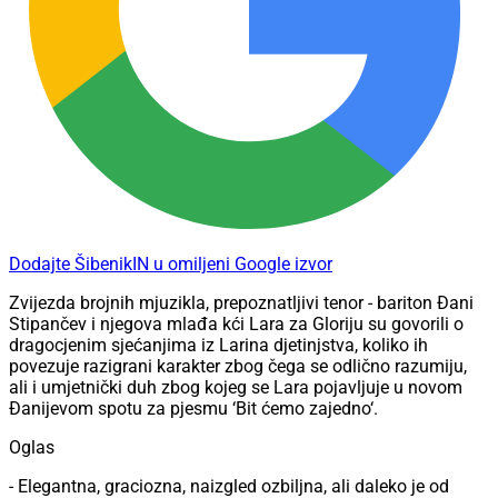
Dodajte ŠibenikIN u omiljeni Google izvor
Zvijezda brojnih mjuzikla, prepoznatljivi tenor - bariton Đani
Stipančev i njegova mlađa kći Lara za Gloriju su govorili o
dragocjenim sjećanjima iz Larina djetinjstva, koliko ih
povezuje razigrani karakter zbog čega se odlično razumiju,
ali i umjetnički duh zbog kojeg se Lara pojavljuje u novom
Đanijevom spotu za pjesmu ‘Bit ćemo zajedno‘.
Oglas
- Elegantna, graciozna, naizgled ozbiljna, ali daleko je od