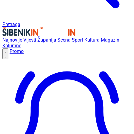
Pretraga
Najnovije
Vijesti
Županija
Scena
Sport
Kultura
Magazin
Kolumne
Promo