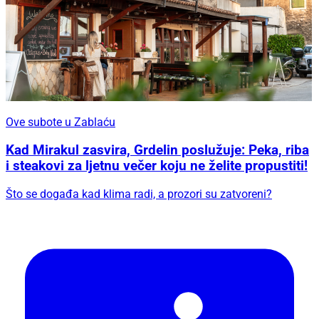
Ove subote u Zablaću
Kad Mirakul zasvira, Grdelin poslužuje: Peka, riba
i steakovi za ljetnu večer koju ne želite propustiti!
Što se događa kad klima radi, a prozori su zatvoreni?