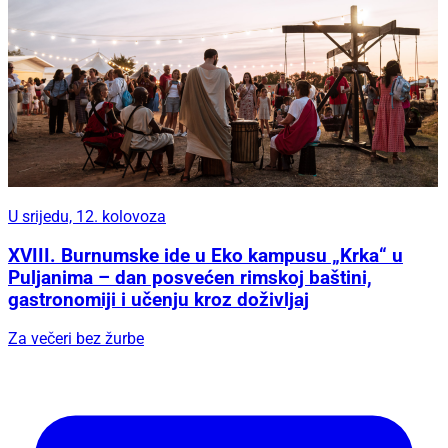
U srijedu, 12. kolovoza
XVIII. Burnumske ide u Eko kampusu „Krka“ u
Puljanima – dan posvećen rimskoj baštini,
gastronomiji i učenju kroz doživljaj
Za večeri bez žurbe