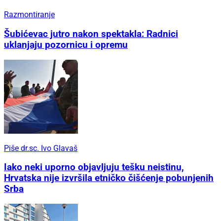
Razmontiranje
Šubićevac jutro nakon spektakla: Radnici
uklanjaju pozornicu i opremu
Piše dr.sc. Ivo Glavaš
Iako neki uporno objavljuju tešku neistinu,
Hrvatska nije izvršila etničko čišćenje pobunjenih
Srba