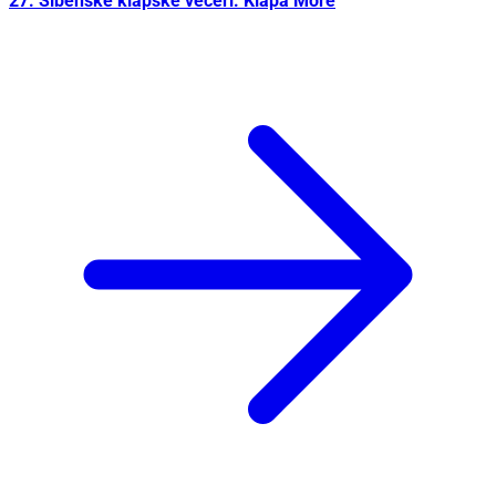
27. Šibenske klapske večeri: Klapa More