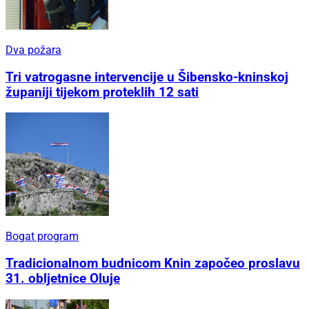
Dva požara
Tri vatrogasne intervencije u Šibensko-kninskoj
županiji tijekom proteklih 12 sati
Bogat program
Tradicionalnom budnicom Knin započeo proslavu
31. obljetnice Oluje