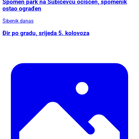
Spomen park na Šubićevcu očišćen, spomenik
ostao ograđen
Šibenik danas
Đir po gradu, srijeda 5. kolovoza