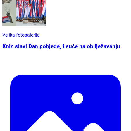
Velika fotogalerija
Knin slavi Dan pobjede, tisuće na obilježavanju