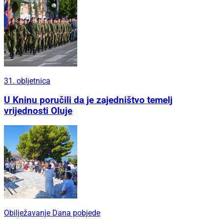
31. obljetnica
U Kninu poručili da je zajedništvo temelj
vrijednosti Oluje
Obilježavanje Dana pobjede