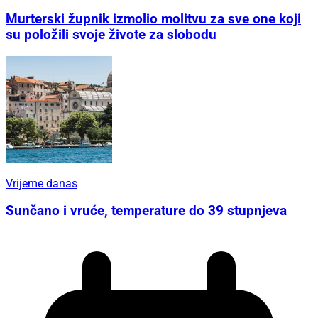
Murterski župnik izmolio molitvu za sve one koji
su položili svoje živote za slobodu
Vrijeme danas
Sunčano i vruće, temperature do 39 stupnjeva