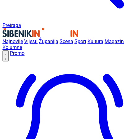
Pretraga
Najnovije
Vijesti
Županija
Scena
Sport
Kultura
Magazin
Kolumne
Promo