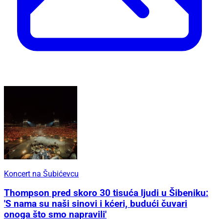
Koncert na Šubićevcu
Thompson pred skoro 30 tisuća ljudi u Šibeniku:
'S nama su naši sinovi i kćeri, budući čuvari
onoga što smo napravili'