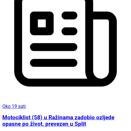
Oko 19 sati
Motociklist (58) u Ražinama zadobio ozljede
opasne po život, prevezen u Split