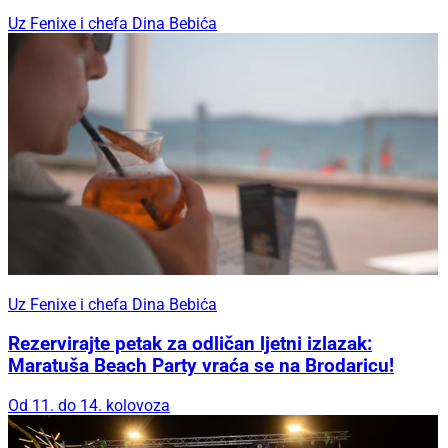
Uz Fenixe i chefa Dina Bebića
Uz Fenixe i chefa Dina Bebića
Rezervirajte petak za odličan ljetni izlazak:
Maratuša Beach Party vraća se na Brodaricu!
Od 11. do 14. kolovoza