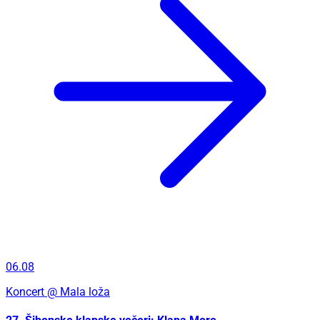
06.08
Koncert
@ Mala loža