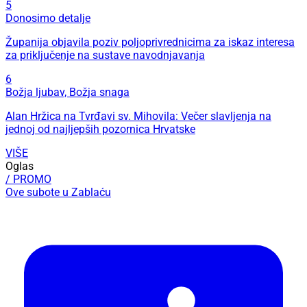
5
Donosimo detalje
Županija objavila poziv poljoprivrednicima za iskaz interesa
za priključenje na sustave navodnjavanja
6
Božja ljubav, Božja snaga
Alan Hržica na Tvrđavi sv. Mihovila: Večer slavljenja na
jednoj od najljepših pozornica Hrvatske
VIŠE
Oglas
/ PROMO
Ove subote u Zablaću