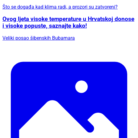
Što se događa kad klima radi, a prozori su zatvoreni?
Ovog ljeta visoke temperature u Hrvatskoj donose
i visoke popuste, saznajte kako!
Veliki posao šibenskih Bubamara