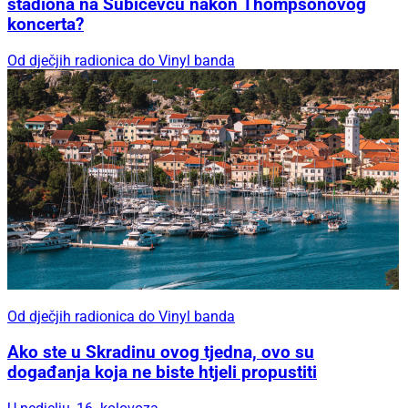
stadiona na Šubićevcu nakon Thompsonovog
koncerta?
Od dječjih radionica do Vinyl banda
Od dječjih radionica do Vinyl banda
Ako ste u Skradinu ovog tjedna, ovo su
događanja koja ne biste htjeli propustiti