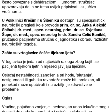
često povezane s dehidracijom ili umorom, stručnjaci
upozoravaju da ih ne treba uvijek pripisivati isključivo
vrućinama.
U
Poliklinici Krešimir u Šibeniku
dostupni su specijalistički
neurološki pregledi koje provode
prim. dr. sc. Anka Aleksić
Shihabi, dr. med., spec. neurolog, prim. dr. sc. Svjetlana
Šupe, dr. med., spec. neurolog te dr. Sandra Celić Bunikić
,
pružajući pacijentima stručnu dijagnostiku i obradu različitih
neuroloških tegoba.
Zašto su vrtoglavice češće tijekom ljeta?
Vrtoglavica je jedan od najčešćih razloga zbog kojih se
pacijenti tijekom ljetnih mjeseci javljaju liječniku.
Osjećaj nestabilnosti, zanošenja pri hodu, 'plutanja',
nesigurnosti ili gubitka ravnoteže može biti prolazan, ali
ponekad može upućivati i na ozbiljnije zdravstvene
probleme.
Oglas
Vrućina, pojačano znojenje i nedovoljan unos tekućine mogu
dovesti do pada krvnog tlaka i osjećaja slabosti, no