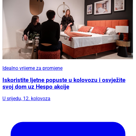
Idealno vrijeme za promjene
Iskoristite ljetne popuste u kolovozu i osvježite
svoj dom uz Hespo akcije
U srijedu, 12. kolovoza