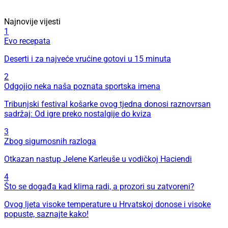
Najnovije vijesti
1
Evo recepata
Deserti i za najveće vrućine gotovi u 15 minuta
2
Odgojio neka naša poznata sportska imena
Tribunjski festival košarke ovog tjedna donosi raznovrsan
sadržaj: Od igre preko nostalgije do kviza
3
Zbog sigurnosnih razloga
Otkazan nastup Jelene Karleuše u vodičkoj Haciendi
4
Što se događa kad klima radi, a prozori su zatvoreni?
Ovog ljeta visoke temperature u Hrvatskoj donose i visoke
popuste, saznajte kako!