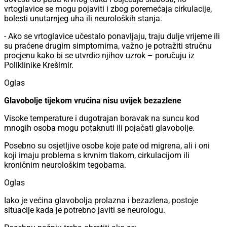
vrtoglavice se mogu pojaviti i zbog poremećaja cirkulacije,
bolesti unutarnjeg uha ili neuroloških stanja.
- Ako se vrtoglavice učestalo ponavljaju, traju dulje vrijeme ili
su praćene drugim simptomima, važno je potražiti stručnu
procjenu kako bi se utvrdio njihov uzrok – poručuju iz
Poliklinike Krešimir.
Oglas
Glavobolje tijekom vrućina nisu uvijek bezazlene
Visoke temperature i dugotrajan boravak na suncu kod
mnogih osoba mogu potaknuti ili pojačati glavobolje.
Posebno su osjetljive osobe koje pate od migrena, ali i oni
koji imaju problema s krvnim tlakom, cirkulacijom ili
kroničnim neurološkim tegobama.
Oglas
Iako je većina glavobolja prolazna i bezazlena, postoje
situacije kada je potrebno javiti se neurologu.