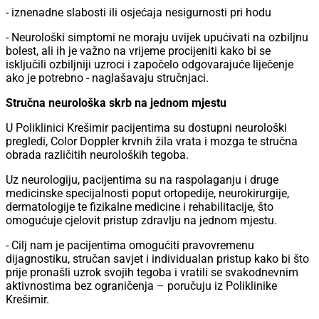
- iznenadne slabosti ili osjećaja nesigurnosti pri hodu
- Neurološki simptomi ne moraju uvijek upućivati na ozbiljnu
bolest, ali ih je važno na vrijeme procijeniti kako bi se
isključili ozbiljniji uzroci i započelo odgovarajuće liječenje
ako je potrebno - naglašavaju stručnjaci.
Stručna neurološka skrb na jednom mjestu
U Poliklinici Krešimir pacijentima su dostupni neurološki
pregledi, Color Doppler krvnih žila vrata i mozga te stručna
obrada različitih neuroloških tegoba.
Uz neurologiju, pacijentima su na raspolaganju i druge
medicinske specijalnosti poput ortopedije, neurokirurgije,
dermatologije te fizikalne medicine i rehabilitacije, što
omogućuje cjelovit pristup zdravlju na jednom mjestu.
- Cilj nam je pacijentima omogućiti pravovremenu
dijagnostiku, stručan savjet i individualan pristup kako bi što
prije pronašli uzrok svojih tegoba i vratili se svakodnevnim
aktivnostima bez ograničenja – poručuju iz Poliklinike
Krešimir.