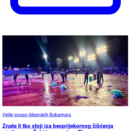
Veliki posao šibenskih Bubamara
Znate li tko stoji iza besprijekornog čišćenja