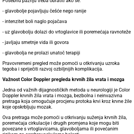
Posebnu pažnju treba obratiti ako se:
- glavobolje pojavljuju češće nego ranije
- intenzitet boli naglo pojačava
- uz glavobolju dolazi do vrtoglavice ili poremećaja ravnoteže
- javljaju smetnje vida ili govora
- glavobolja ne prolazi unatoč terapiji
Pravovremeni pregled može pomoći u otkrivanju uzroka
tegoba i spriječiti razvoj ozbiljnijih komplikacija.
Važnost Color Doppler pregleda krvnih žila vrata i mozga
Jedna od važnih dijagnostičkih metoda u neurologiji je Color
Doppler krvnih žila vrata i mozga, bezbolna i neinvazivna
pretraga koja omogućuje procjenu protoka krvi kroz krvne žile
koje opskrbljuju mozak.
Ova pretraga može pomoći u otkrivanju suženja krvnih žila,
poremećaja cirkulacije i drugih promjena koje mogu biti
povezane s vrtoglavicama, glavoboljama ili povećanim