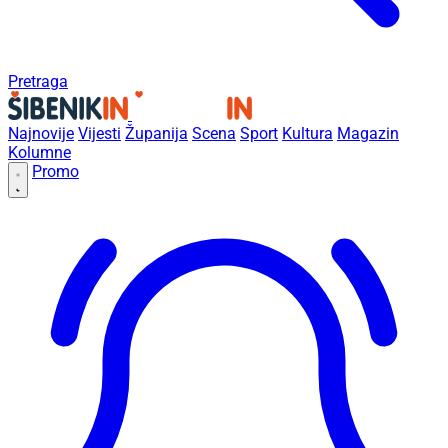
Pretraga
Najnovije
Vijesti
Županija
Scena
Sport
Kultura
Magazin
Kolumne
Promo