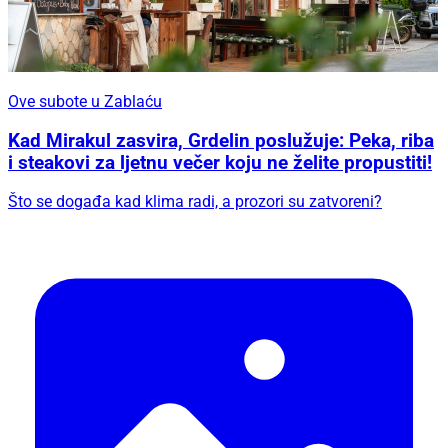
Ove subote u Zablaću
Kad Mirakul zasvira, Grdelin poslužuje: Peka, riba
i steakovi za ljetnu večer koju ne želite propustiti!
Što se događa kad klima radi, a prozori su zatvoreni?