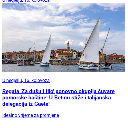
U nedjelju, 16. kolovoza
U nedjelju, 16. kolovoza
Regata 'Za dušu i tilo' ponovno okuplja čuvare
pomorske baštine: U Betinu stiže i talijanska
delegacija iz Gaete!
Idealno vrijeme za promjene