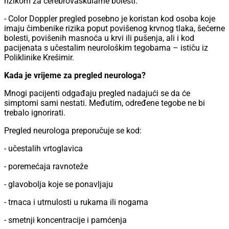
rizikom za cerebrovaskularne bolesti.
- Color Doppler pregled posebno je koristan kod osoba koje
imaju čimbenike rizika poput povišenog krvnog tlaka, šećerne
bolesti, povišenih masnoća u krvi ili pušenja, ali i kod
pacijenata s učestalim neurološkim tegobama – ističu iz
Poliklinike Krešimir.
Kada je vrijeme za pregled neurologa?
Mnogi pacijenti odgađaju pregled nadajući se da će
simptomi sami nestati. Međutim, određene tegobe ne bi
trebalo ignorirati.
Pregled neurologa preporučuje se kod:
- učestalih vrtoglavica
- poremećaja ravnoteže
- glavobolja koje se ponavljaju
- trnaca i utrnulosti u rukama ili nogama
- smetnji koncentracije i pamćenja