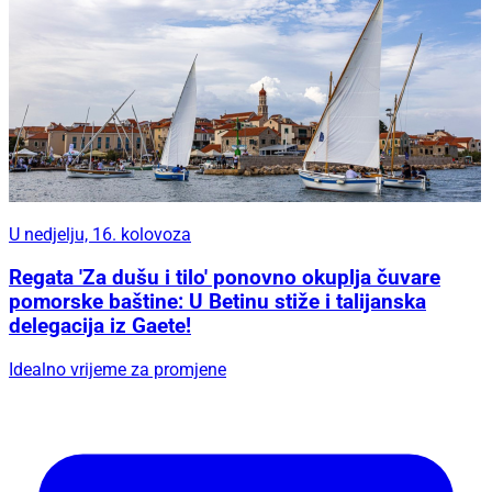
U nedjelju, 16. kolovoza
Regata 'Za dušu i tilo' ponovno okuplja čuvare
pomorske baštine: U Betinu stiže i talijanska
delegacija iz Gaete!
Idealno vrijeme za promjene