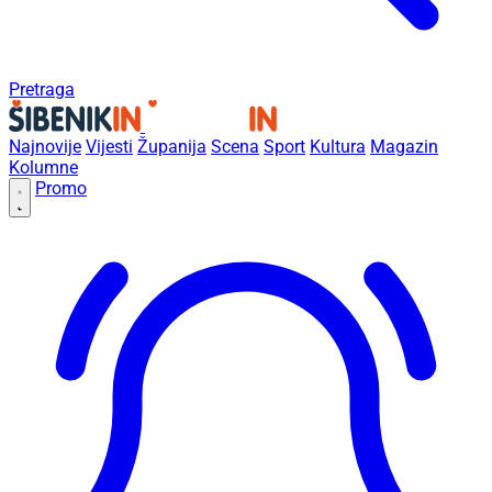
Pretraga
Najnovije
Vijesti
Županija
Scena
Sport
Kultura
Magazin
Kolumne
Promo