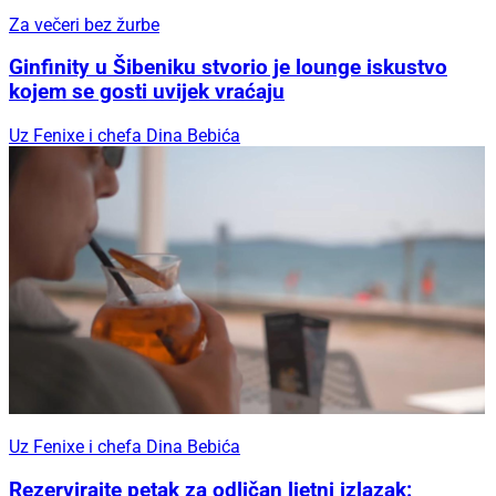
Za večeri bez žurbe
Ginfinity u Šibeniku stvorio je lounge iskustvo
kojem se gosti uvijek vraćaju
Uz Fenixe i chefa Dina Bebića
Uz Fenixe i chefa Dina Bebića
Rezervirajte petak za odličan ljetni izlazak: