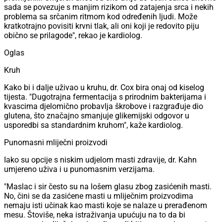
sada se povezuje s manjim rizikom od zatajenja srca i nekih
problema sa srčanim ritmom kod određenih ljudi. Može
kratkotrajno povisiti krvni tlak, ali oni koji je redovito piju
obično se prilagode", rekao je kardiolog.
Oglas
Kruh
Kako bi i dalje uživao u kruhu, dr. Cox bira onaj od kiselog
tijesta. "Dugotrajna fermentacija s prirodnim bakterijama i
kvascima djelomično probavlja škrobove i razgrađuje dio
glutena, što značajno smanjuje glikemijski odgovor u
usporedbi sa standardnim kruhom", kaže kardiolog.
Punomasni mliječni proizvodi
Iako su opcije s niskim udjelom masti zdravije, dr. Kahn
umjereno uživa i u punomasnim verzijama.
"Maslac i sir često su na lošem glasu zbog zasićenih masti.
No, čini se da zasićene masti u mliječnim proizvodima
nemaju isti učinak kao masti koje se nalaze u prerađenom
mesu. Štoviše, neka istraživanja upućuju na to da bi