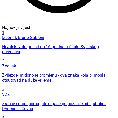
Najnovije vijesti
1
Izbornik Bruno Sabioni
Hrvatski vaterpolisti do 16 godina u finalu Svjetskog
prvenstva
2
Zodijak
Zvijezde im donose promjenu - dva znaka koja bi mogla
otputovati na duže vrijeme
3
VZZ
Zračne snage pomagale u gašenju požara kod Ljubotića,
Dvornice i Crivca
4