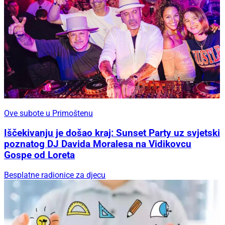
Ove subote u Primoštenu
Iščekivanju je došao kraj: Sunset Party uz svjetski
poznatog DJ Davida Moralesa na Vidikovcu
Gospe od Loreta
Besplatne radionice za djecu