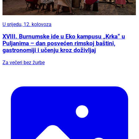
U srijedu, 12. kolovoza
XVIII. Burnumske ide u Eko kampusu „Krka“ u
Puljanima – dan posvećen rimskoj baštini,
gastronomiji i učenju kroz doživljaj
Za večeri bez žurbe