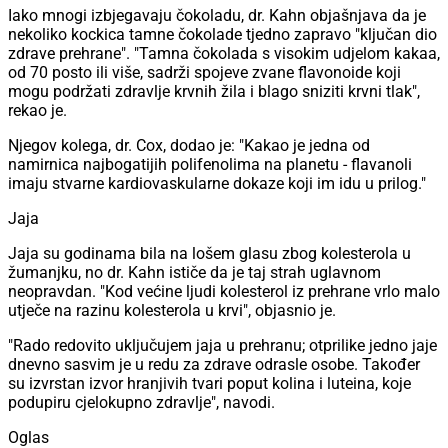
Iako mnogi izbjegavaju čokoladu, dr. Kahn objašnjava da je
nekoliko kockica tamne čokolade tjedno zapravo "ključan dio
zdrave prehrane". "Tamna čokolada s visokim udjelom kakaa,
od 70 posto ili više, sadrži spojeve zvane flavonoide koji
mogu podržati zdravlje krvnih žila i blago sniziti krvni tlak",
rekao je.
Njegov kolega, dr. Cox, dodao je: "Kakao je jedna od
namirnica najbogatijih polifenolima na planetu - flavanoli
imaju stvarne kardiovaskularne dokaze koji im idu u prilog."
Jaja
Jaja su godinama bila na lošem glasu zbog kolesterola u
žumanjku, no dr. Kahn ističe da je taj strah uglavnom
neopravdan. "Kod većine ljudi kolesterol iz prehrane vrlo malo
utječe na razinu kolesterola u krvi", objasnio je.
"Rado redovito uključujem jaja u prehranu; otprilike jedno jaje
dnevno sasvim je u redu za zdrave odrasle osobe. Također
su izvrstan izvor hranjivih tvari poput kolina i luteina, koje
podupiru cjelokupno zdravlje", navodi.
Oglas