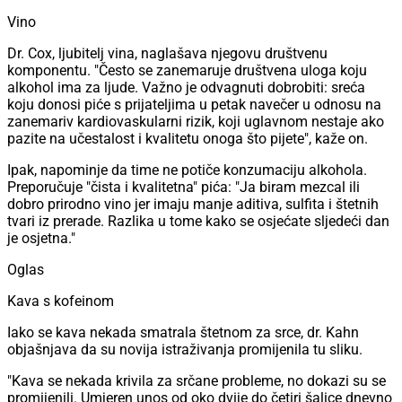
Vino
Dr. Cox, ljubitelj vina, naglašava njegovu društvenu
komponentu. "Često se zanemaruje društvena uloga koju
alkohol ima za ljude. Važno je odvagnuti dobrobiti: sreća
koju donosi piće s prijateljima u petak navečer u odnosu na
zanemariv kardiovaskularni rizik, koji uglavnom nestaje ako
pazite na učestalost i kvalitetu onoga što pijete", kaže on.
Ipak, napominje da time ne potiče konzumaciju alkohola.
Preporučuje "čista i kvalitetna" pića: "Ja biram mezcal ili
dobro prirodno vino jer imaju manje aditiva, sulfita i štetnih
tvari iz prerade. Razlika u tome kako se osjećate sljedeći dan
je osjetna."
Oglas
Kava s kofeinom
Iako se kava nekada smatrala štetnom za srce, dr. Kahn
objašnjava da su novija istraživanja promijenila tu sliku.
"Kava se nekada krivila za srčane probleme, no dokazi su se
promijenili. Umjeren unos od oko dvije do četiri šalice dnevno