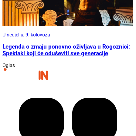
U nedjelju, 9. kolovoza
Legenda o zmaju ponovno oživljava u Rogoznici:
Spektakl koji će oduševiti sve generacije
Oglas