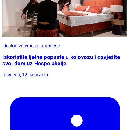
Idealno vrijeme za promjene
Iskoristite ljetne popuste u kolovozu i osvježite
svoj dom uz Hespo akcije
U srijedu, 12. kolovoza