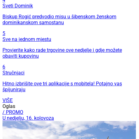
Sveti Dominik
Biskup Rogić predvodio misu u šibenskom ženskom
dominikanskom samostanu
5
Sve na jednom mjestu
Provjerite kako rade trgovine ove nedjelje i gdje možete
obaviti kupovinu
6
Stručnjaci
Hitno izbrišite ove tri aplikacije s mobitela! Potajno vas
špijuniraju
VIŠE
Oglas
/ PROMO
U nedjelju, 16. kolovoza