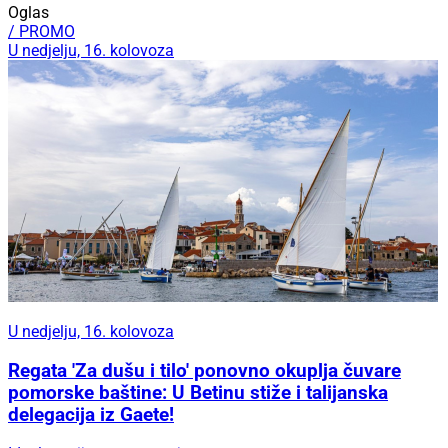
Oglas
/ PROMO
U nedjelju, 16. kolovoza
U nedjelju, 16. kolovoza
Regata 'Za dušu i tilo' ponovno okuplja čuvare
pomorske baštine: U Betinu stiže i talijanska
delegacija iz Gaete!