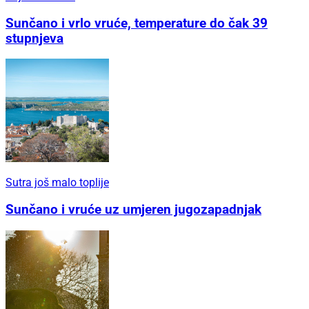
Sunčano i vrlo vruće, temperature do čak 39
stupnjeva
Sutra još malo toplije
Sunčano i vruće uz umjeren jugozapadnjak