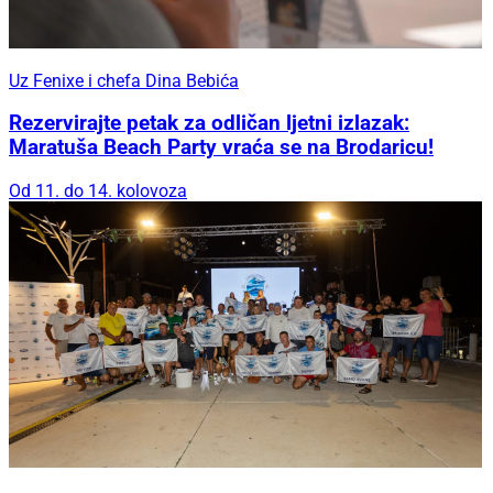
Uz Fenixe i chefa Dina Bebića
Rezervirajte petak za odličan ljetni izlazak:
Maratuša Beach Party vraća se na Brodaricu!
Od 11. do 14. kolovoza