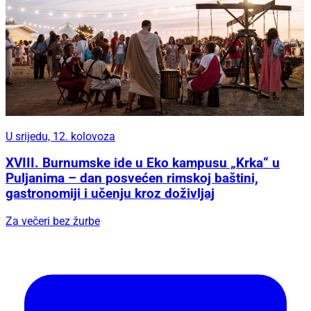
U srijedu, 12. kolovoza
XVIII. Burnumske ide u Eko kampusu „Krka“ u
Puljanima – dan posvećen rimskoj baštini,
gastronomiji i učenju kroz doživljaj
Za večeri bez žurbe