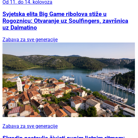
Od 11. do 14. kolovoza
Svjetska elita Big Game ribolova stiže u
Rogoznicu: Otvaranje uz Soulfingers, završnica
uz Dalmatino
Zabava za sve generacije
Zabava za sve generacije