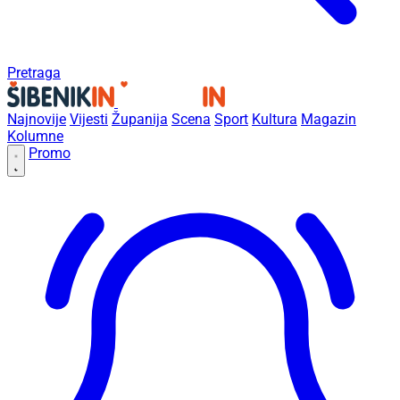
Pretraga
Najnovije
Vijesti
Županija
Scena
Sport
Kultura
Magazin
Kolumne
Promo