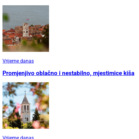
Vrijeme danas
Promjenjivo oblačno i nestabilno, mjestimice kiša
Vrijeme danas