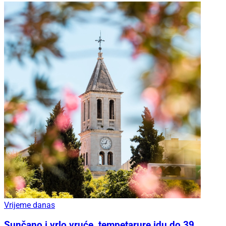
Vrijeme danas
Sunčano i vrlo vruće, tempetarure idu do 39