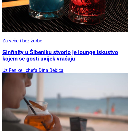
Za večeri bez žurbe
Ginfinity u Šibeniku stvorio je lounge iskustvo
kojem se gosti uvijek vraćaju
Uz Fenixe i chefa Dina Bebića