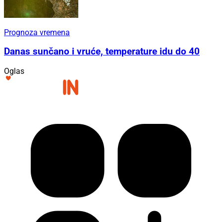
Prognoza vremena
Danas sunčano i vruće, temperature idu do 40
Oglas