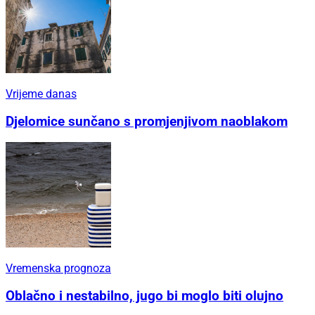
Vrijeme danas
Djelomice sunčano s promjenjivom naoblakom
Vremenska prognoza
Oblačno i nestabilno, jugo bi moglo biti olujno