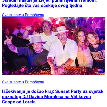
Skradin nastavlja živjeti punim ljetnim ritmom:
Pogledajte što vas očekuje ovog tjedna
Ove subote u Primoštenu
Ove subote u Primoštenu
Iščekivanju je došao kraj: Sunset Party uz svjetski
poznatog DJ Davida Moralesa na Vidikovcu
Gospe od Loreta