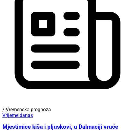
/ Vremenska prognoza
Vrijeme danas
Mjestimice kiša i pljuskovi, u Dalmaciji vruće