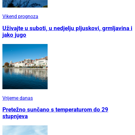
Vikend prognoza
Uživajte u suboti, u nedjelju pljuskovi, grmljavina i
jako jugo
Vrijeme danas
Pretežno sunčano s temperaturom do 29
stupnjeva