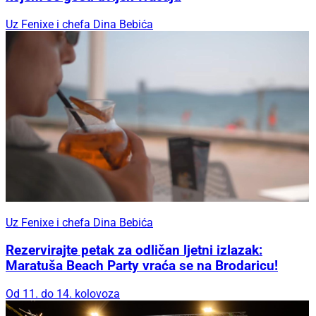
Uz Fenixe i chefa Dina Bebića
Uz Fenixe i chefa Dina Bebića
Rezervirajte petak za odličan ljetni izlazak:
Maratuša Beach Party vraća se na Brodaricu!
Od 11. do 14. kolovoza