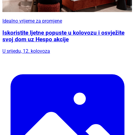
Idealno vrijeme za promjene
Iskoristite ljetne popuste u kolovozu i osvježite
svoj dom uz Hespo akcije
U srijedu, 12. kolovoza