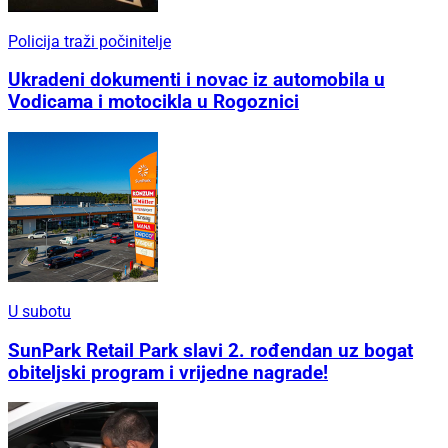
Policija traži počinitelje
Ukradeni dokumenti i novac iz automobila u
Vodicama i motocikla u Rogoznici
U subotu
SunPark Retail Park slavi 2. rođendan uz bogat
obiteljski program i vrijedne nagrade!