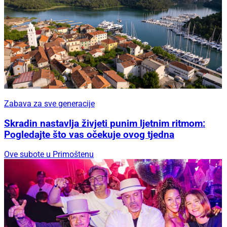
Zabava za sve generacije
Skradin nastavlja živjeti punim ljetnim ritmom:
Pogledajte što vas očekuje ovog tjedna
Ove subote u Primoštenu