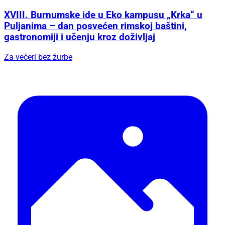
XVIII. Burnumske ide u Eko kampusu „Krka“ u
Puljanima – dan posvećen rimskoj baštini,
gastronomiji i učenju kroz doživljaj
Za večeri bez žurbe