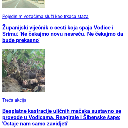
Pojedinim vozačima služi kao trkaća staza
Županijski vijećnik o cesti koja spaja Vodice i
Srimu: 'Ne čekajmo novu nesreću. Ne čekajmo da
bude prekasno'
Treća akcija
Besplatne kastracije uličnih mačaka sustavno se
provode u Vodicama. Reagirale i Šibenske šape:
'Ostaje nam samo zavidjeti'