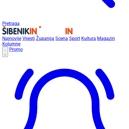
Pretraga
Najnovije
Vijesti
Županija
Scena
Sport
Kultura
Magazin
Kolumne
Promo