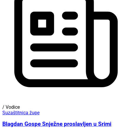
/ Vodice
Suzaštitnica župe
Blagdan Gospe Snježne proslavljen u Srimi