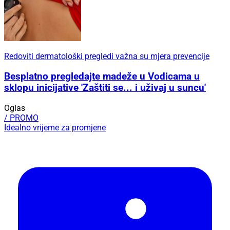
Redoviti dermatološki pregledi važna su mjera prevencije
Besplatno pregledajte madeže u Vodicama u
sklopu inicijative 'Zaštiti se... i uživaj u suncu'
Oglas
/ PROMO
Idealno vrijeme za promjene