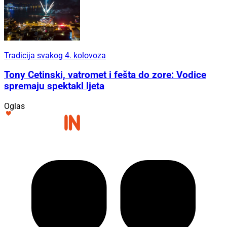
Tradicija svakog 4. kolovoza
Tony Cetinski, vatromet i fešta do zore: Vodice
spremaju spektakl ljeta
Oglas