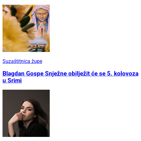
Suzaštitnica župe
Blagdan Gospe Snježne obilježit će se 5. kolovoza
u Srimi