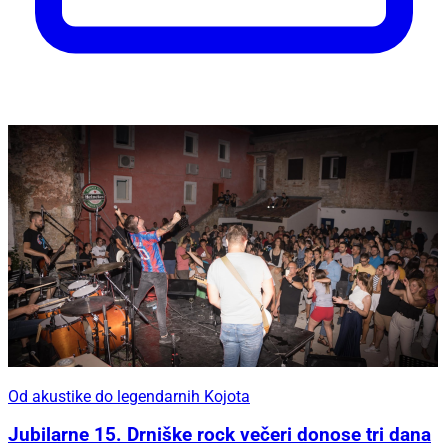
Od akustike do legendarnih Kojota
Jubilarne 15. Drniške rock večeri donose tri dana