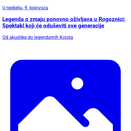
U nedjelju, 9. kolovoza
Legenda o zmaju ponovno oživljava u Rogoznici:
Spektakl koji će oduševiti sve generacije
Od akustike do legendarnih Kojota