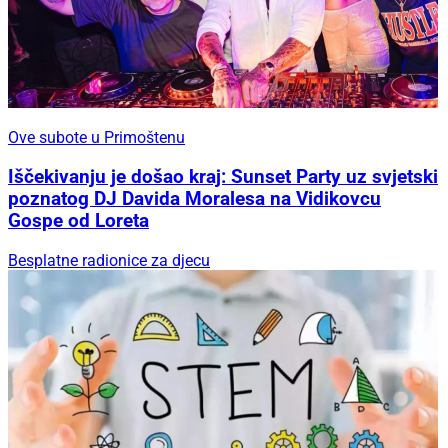
Ove subote u Primoštenu
Iščekivanju je došao kraj: Sunset Party uz svjetski
poznatog DJ Davida Moralesa na Vidikovcu
Gospe od Loreta
Besplatne radionice za djecu