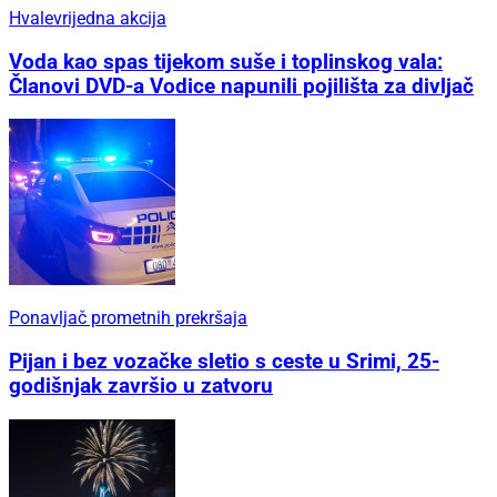
Hvalevrijedna akcija
Voda kao spas tijekom suše i toplinskog vala:
Članovi DVD-a Vodice napunili pojilišta za divljač
Ponavljač prometnih prekršaja
Pijan i bez vozačke sletio s ceste u Srimi, 25-
godišnjak završio u zatvoru