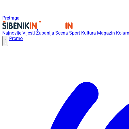
Pretraga
Najnovije
Vijesti
Županija
Scena
Sport
Kultura
Magazin
Kolum
Promo