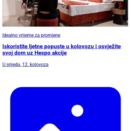
Idealno vrijeme za promjene
Iskoristite ljetne popuste u kolovozu i osvježite
svoj dom uz Hespo akcije
U srijedu, 12. kolovoza