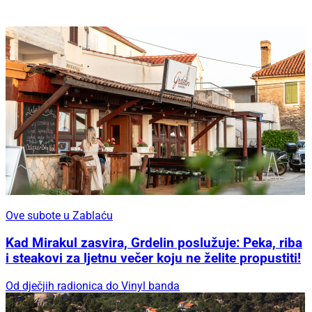
Ove subote u Zablaću
Kad Mirakul zasvira, Grdelin poslužuje: Peka, riba
i steakovi za ljetnu večer koju ne želite propustiti!
Od dječjih radionica do Vinyl banda