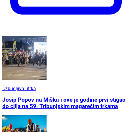
Uzbudljiva utrka
Josip Popov na Mišku i ove je godine prvi stigao
do cilja na 59. Tribunjskim magarećim trkama