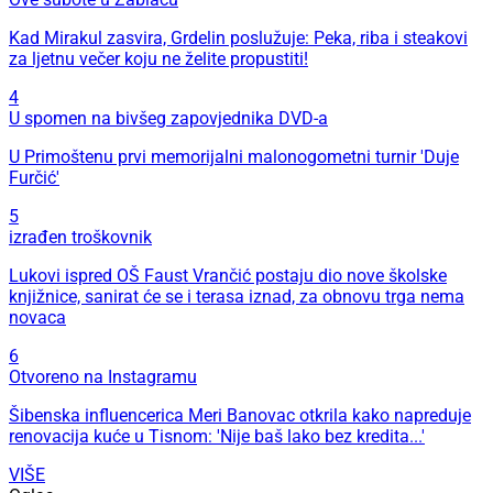
Kad Mirakul zasvira, Grdelin poslužuje: Peka, riba i steakovi
za ljetnu večer koju ne želite propustiti!
4
U spomen na bivšeg zapovjednika DVD-a
U Primoštenu prvi memorijalni malonogometni turnir 'Duje
Furčić'
5
izrađen troškovnik
Lukovi ispred OŠ Faust Vrančić postaju dio nove školske
knjižnice, sanirat će se i terasa iznad, za obnovu trga nema
novaca
6
Otvoreno na Instagramu
Šibenska influencerica Meri Banovac otkrila kako napreduje
renovacija kuće u Tisnom: 'Nije baš lako bez kredita...'
VIŠE