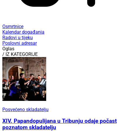
Osmrtnice
Kalendar događanja
Radovi u tijeku
Poslovni adresar
Oglas
/ IZ KATEGORIJE
Posvećeno skladatelju
XIV. Papandopulijana u Tribunju odaje počast
poznatom skladatelju