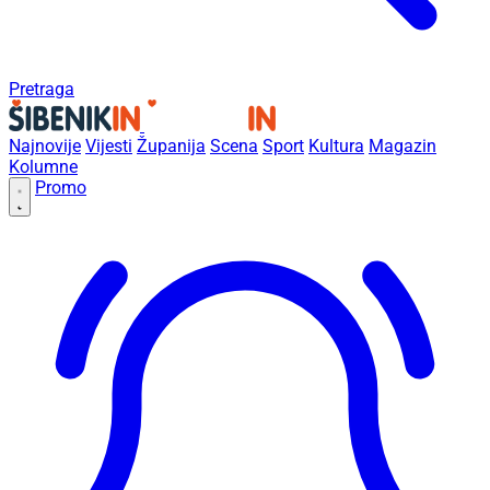
Pretraga
Najnovije
Vijesti
Županija
Scena
Sport
Kultura
Magazin
Kolumne
Promo