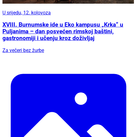
U srijedu, 12. kolovoza
XVIII. Burnumske ide u Eko kampusu „Krka“ u
Puljanima – dan posvećen rimskoj baštini,
gastronomiji i učenju kroz doživljaj
Za večeri bez žurbe