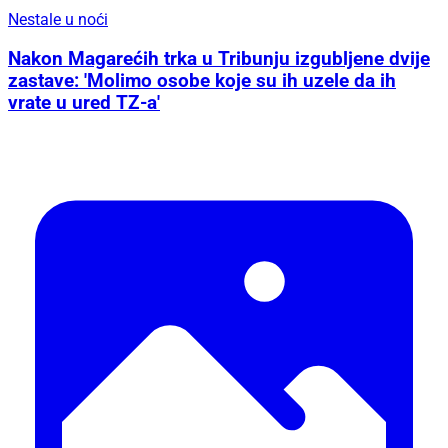
Nestale u noći
Nakon Magarećih trka u Tribunju izgubljene dvije
zastave: 'Molimo osobe koje su ih uzele da ih
vrate u ured TZ-a'