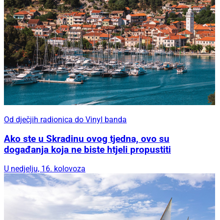
Od dječjih radionica do Vinyl banda
Ako ste u Skradinu ovog tjedna, ovo su
događanja koja ne biste htjeli propustiti
U nedjelju, 16. kolovoza