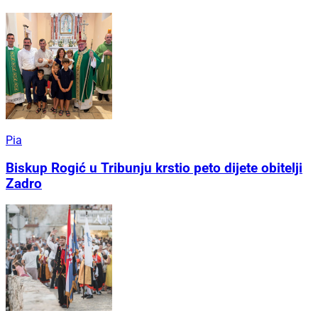
Pia
Biskup Rogić u Tribunju krstio peto dijete obitelji
Zadro