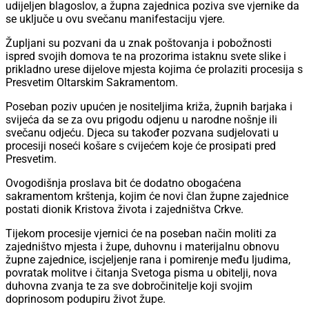
udijeljen blagoslov, a župna zajednica poziva sve vjernike da
se uključe u ovu svečanu manifestaciju vjere.
Župljani su pozvani da u znak poštovanja i pobožnosti
ispred svojih domova te na prozorima istaknu svete slike i
prikladno urese dijelove mjesta kojima će prolaziti procesija s
Presvetim Oltarskim Sakramentom.
Poseban poziv upućen je nositeljima križa, župnih barjaka i
svijeća da se za ovu prigodu odjenu u narodne nošnje ili
svečanu odjeću. Djeca su također pozvana sudjelovati u
procesiji noseći košare s cvijećem koje će prosipati pred
Presvetim.
Ovogodišnja proslava bit će dodatno obogaćena
sakramentom krštenja, kojim će novi član župne zajednice
postati dionik Kristova života i zajedništva Crkve.
Tijekom procesije vjernici će na poseban način moliti za
zajedništvo mjesta i župe, duhovnu i materijalnu obnovu
župne zajednice, iscjeljenje rana i pomirenje među ljudima,
povratak molitve i čitanja Svetoga pisma u obitelji, nova
duhovna zvanja te za sve dobročinitelje koji svojim
doprinosom podupiru život župe.