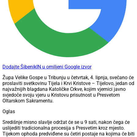
Dodajte ŠibenikIN u omiljeni Google izvor
Župa Velike Gospe u Tribunju u četvrtak, 4. lipnja, svečano će
proslaviti svetkovinu Tijela i Krvi Kristove – Tijelovo, jedan od
najvažnijih blagdana Katoličke Crkve, kojim vjernici javno
svjedoče svoju vjeru u Kristovu prisutnost u Presvetom
Oltarskom Sakramentu.
Oglas
Središnje misno slavlje održat će se u 9 sati, nakon čega će
uslijediti tradicionalna procesija s Presvetim kroz mjesto.
Tijekom ophoda predviđene su četiri postaje na kojima će biti