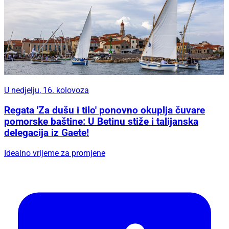
U nedjelju, 16. kolovoza
Regata 'Za dušu i tilo' ponovno okuplja čuvare
pomorske baštine: U Betinu stiže i talijanska
delegacija iz Gaete!
Idealno vrijeme za promjene