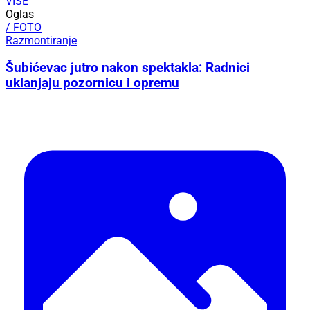
VIŠE
Oglas
/ FOTO
Razmontiranje
Šubićevac jutro nakon spektakla: Radnici
uklanjaju pozornicu i opremu