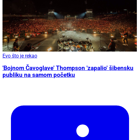
Evo što je rekao
'Bojnom Čavoglave' Thompson 'zapalio' šibensku
publiku na samom početku