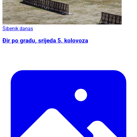
Šibenik danas
Đir po gradu, srijeda 5. kolovoza