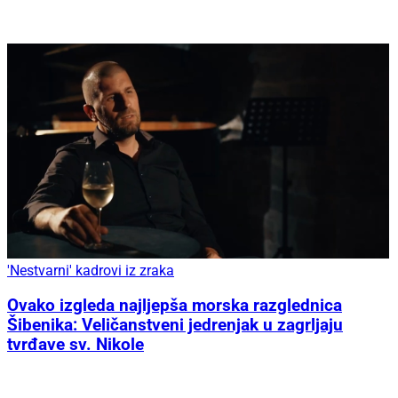
'Nestvarni' kadrovi iz zraka
Ovako izgleda najljepša morska razglednica
Šibenika: Veličanstveni jedrenjak u zagrljaju
tvrđave sv. Nikole