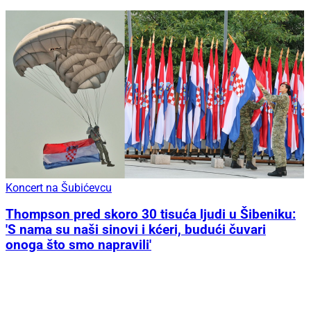
Koncert na Šubićevcu
Thompson pred skoro 30 tisuća ljudi u Šibeniku:
'S nama su naši sinovi i kćeri, budući čuvari
onoga što smo napravili'