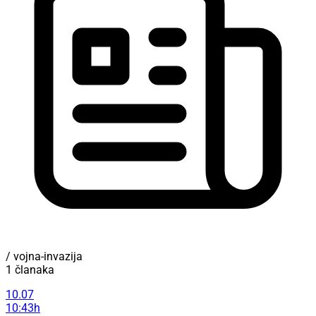
/ vojna-invazija
1 članaka
10.07
10:43h