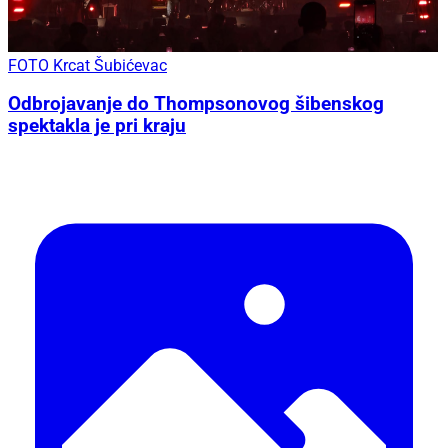
FOTO Krcat Šubićevac
Odbrojavanje do Thompsonovog šibenskog
spektakla je pri kraju