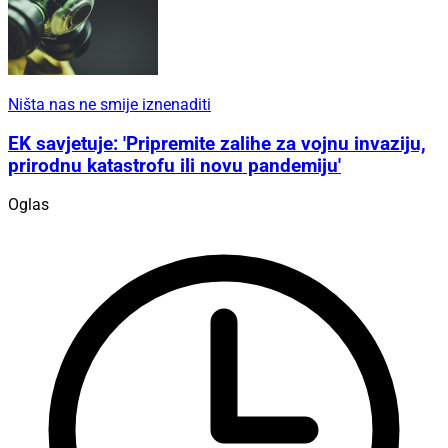
Ništa nas ne smije iznenaditi
EK savjetuje: 'Pripremite zalihe za vojnu invaziju,
prirodnu katastrofu ili novu pandemiju'
Oglas