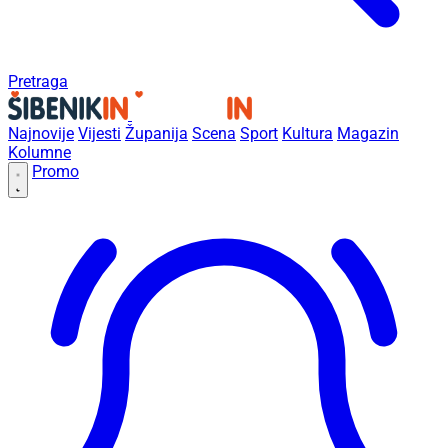
Pretraga
Najnovije
Vijesti
Županija
Scena
Sport
Kultura
Magazin
Kolumne
Promo