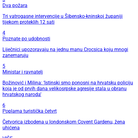
Dva požara
Tri vatrogasne intervencije u Šibensko-kninskoj županiji
tijekom proteklih 12 sati
4
Poznate po udobnosti
Liječnici upozoravaju na jednu manu Crocsica koju mnogi
zanemaruju
5
Ministar i ravnatelj
Božinović i Milina: ‘Istinski smo ponosni na hrvatsku policiju
koja je od prvih dana velikosrpske agresije stala u obranu
hrvatskog naroda’
6
Poplarna turistička četvrt
Četvorica izbodena u londonskom Covent Gardenu, žena
uhićena