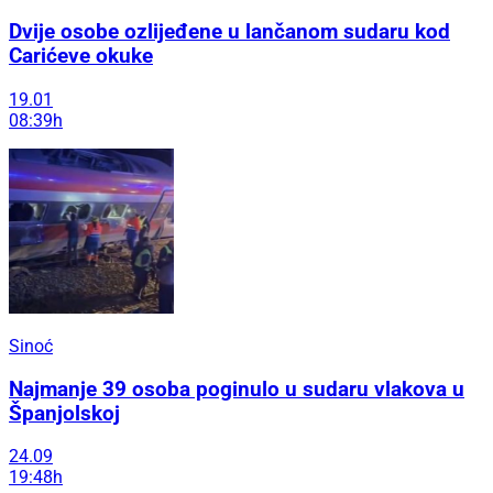
Dvije osobe ozlijeđene u lančanom sudaru kod
Carićeve okuke
19.01
08:39h
Sinoć
Najmanje 39 osoba poginulo u sudaru vlakova u
Španjolskoj
24.09
19:48h