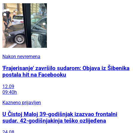
Nakon nevremena
'Frajerisanje' završilo sudarom: Objava iz Šibenika
postala hit na Facebooku
12.09
09:40h
Kazneno prijavljen
U Čistoj Maloj 39-godišnjak izazvao frontalni
sudar. 42-godišnjakinja teško ozlijeđena
24.08