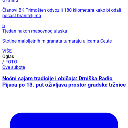
U Kninu
Članovi BK Primošten odvozili 180 kilometara kako bi odali
počast braniteljima
6
Tjedan nakon masovnog ulaska
Stotine maloljetnih migranata tumaraju ulicama Ceute
VIŠE
Oglas
/ FOTO
Ove subote
Noćni sajam tradicije i običaja: Drniška Radio
Pijaca po 13. put oživljava prostor gradske tržnice