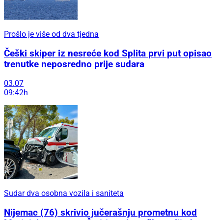
Prošlo je više od dva tjedna
Češki skiper iz nesreće kod Splita prvi put opisao
trenutke neposredno prije sudara
03.07
09:42h
Sudar dva osobna vozila i saniteta
Nijemac (76) skrivio jučerašnju prometnu kod