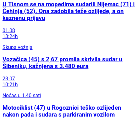
U Tisnom se na mopedima sudarili Nijemac (71) i
Čehinja (52). Ona zadobila teže ozlijede, a on
kaznenu prijavu
01.08
13:24h
Skupa vožnja
Vozačica (45) s 2,67 promila skrivila sudar u
Šibeniku, kažnjena s 3.480 eura
28.07
10:21h
Noćas u 1.40 sati
Motociklist (47) u Rogoznici teško ozlijeđen
nakon pada i sudara s parkiranim vozilom