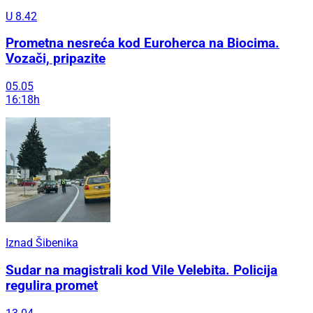
U 8.42
Prometna nesreća kod Euroherca na Biocima.
Vozači, pripazite
05.05
16:18h
Iznad Šibenika
Sudar na magistrali kod Vile Velebita. Policija
regulira promet