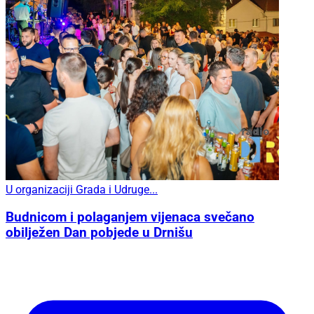
U organizaciji Grada i Udruge...
Budnicom i polaganjem vijenaca svečano
obilježen Dan pobjede u Drnišu