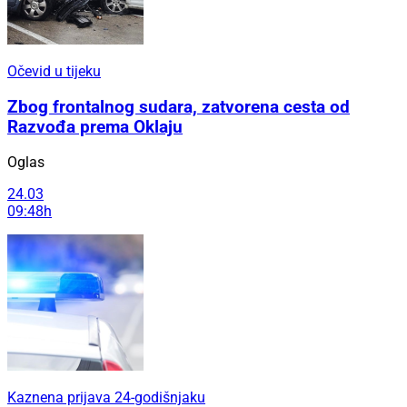
Očevid u tijeku
Zbog frontalnog sudara, zatvorena cesta od
Razvođa prema Oklaju
Oglas
24.03
09:48h
Kaznena prijava 24-godišnjaku