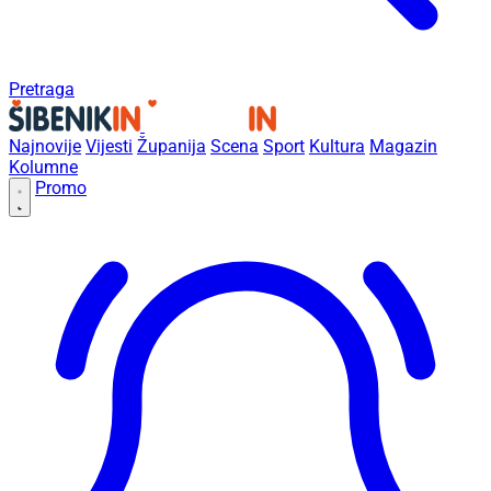
Pretraga
Najnovije
Vijesti
Županija
Scena
Sport
Kultura
Magazin
Kolumne
Promo