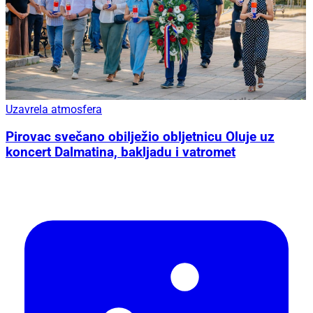
Uzavrela atmosfera
Pirovac svečano obilježio obljetnicu Oluje uz
koncert Dalmatina, bakljadu i vatromet