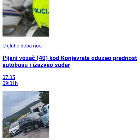
U gluho doba noći
Pijani vozač (40) kod Konjevrata oduzeo prednost
autobusu i izazvao sudar
07.05
09:01h