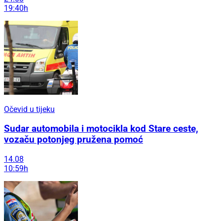
19:40h
Očevid u tijeku
Sudar automobila i motocikla kod Stare ceste,
vozaču potonjeg pružena pomoć
14.08
10:59h