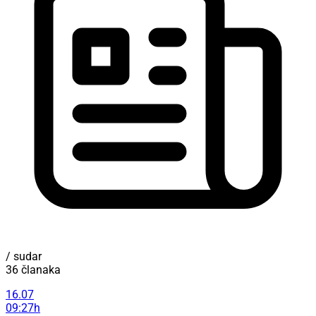
/ sudar
36 članaka
16.07
09:27h