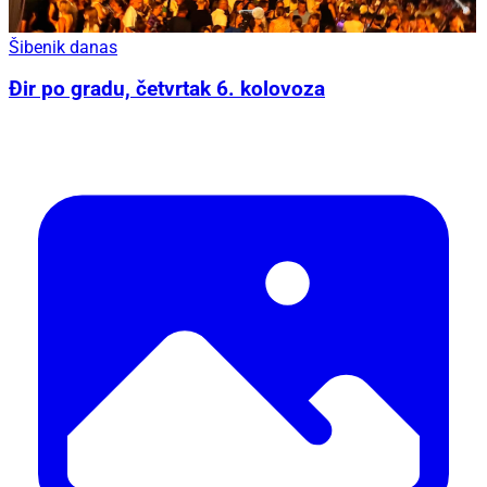
Šibenik danas
Đir po gradu, četvrtak 6. kolovoza