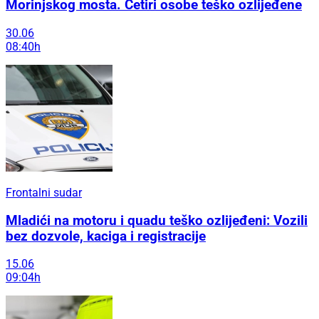
Morinjskog mosta. Četiri osobe teško ozlijeđene
30.06
08:40h
Frontalni sudar
Mladići na motoru i quadu teško ozlijeđeni: Vozili
bez dozvole, kaciga i registracije
15.06
09:04h