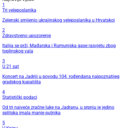
1
Tri veleposlanika
Zelenski smijenio ukrajinskog veleposlanika u Hrvatskoj
2
Zdravstveno upozorenje
Italija se prži, Mađarska i Rumunjska gase rasvjetu zbog
toplinskog vala
3
U 21 sat
Koncert na Jadriji u povodu 104. rođendana najpoznatijeg
gradskog kupališta
4
Statistički podaci
Od tri najveće zračne luke na Jadranu, u srpnju je jedino
splitska imala manje putnika
5