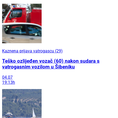
Kaznena prijava vatrogascu (29)
Teško ozlijeđen vozač (60) nakon sudara s
vatrogasnim vozilom u Šibeniku
04.07
19:13h