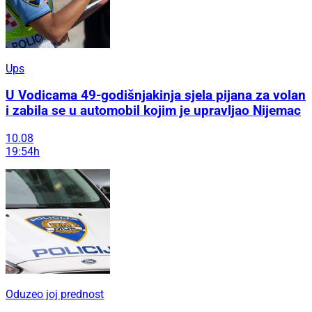
Ups
U Vodicama 49-godišnjakinja sjela pijana za volan
i zabila se u automobil kojim je upravljao Nijemac
10.08
19:54h
Oduzeo joj prednost