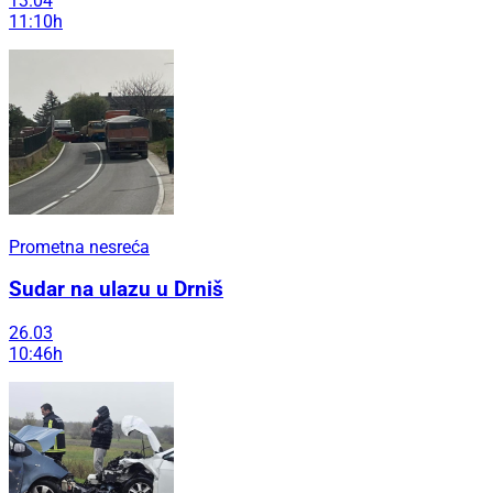
13.04
11:10h
Prometna nesreća
Sudar na ulazu u Drniš
26.03
10:46h