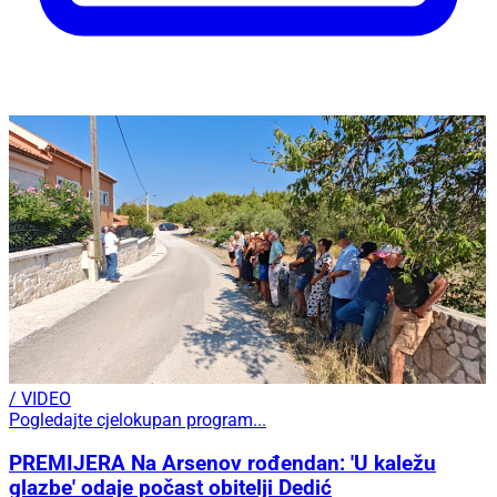
/ VIDEO
Pogledajte cjelokupan program...
PREMIJERA Na Arsenov rođendan: 'U kaležu
glazbe' odaje počast obitelji Dedić