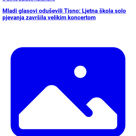
Mladi glasovi oduševili Tisno: Ljetna škola solo
pjevanja završila velikim koncertom