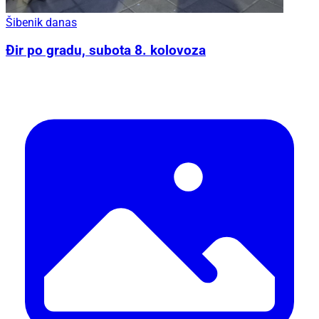
Šibenik danas
Đir po gradu, subota 8. kolovoza