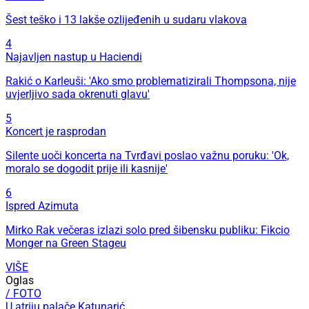
Šest teško i 13 lakše ozlijeđenih u sudaru vlakova
4
Najavljen nastup u Haciendi
Rakić o Karleuši: 'Ako smo problematizirali Thompsona, nije
uvjerljivo sada okrenuti glavu'
5
Koncert je rasprodan
Silente uoči koncerta na Tvrđavi poslao važnu poruku: 'Ok,
moralo se dogodit prije ili kasnije'
6
Ispred Azimuta
Mirko Rak večeras izlazi solo pred šibensku publiku: Fikcio
Monger na Green Stageu
VIŠE
Oglas
/ FOTO
U atriju palače Katunarić