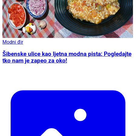
Modni đir
Šibenske ulice kao ljetna modna pista: Pogledajte
tko nam je zapeo za oko!