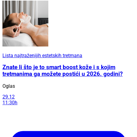
Lista najtraženijih estetskih tretmana
Znate li što je to smart boost kože i s kojim
tretmanima ga možete postići u 2026. godini?
Oglas
29.12
11:30h