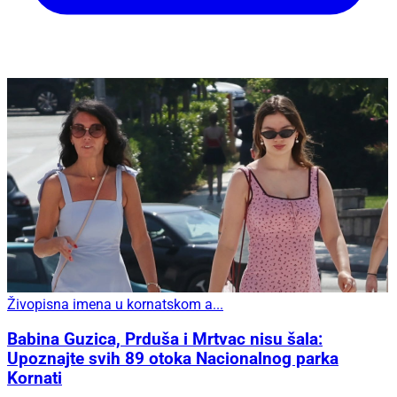
Živopisna imena u kornatskom a...
Babina Guzica, Prduša i Mrtvac nisu šala:
Upoznajte svih 89 otoka Nacionalnog parka
Kornati