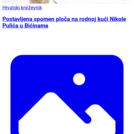
Hrvatski književnik
Postavljena spomen ploča na rodnoj kući Nikole
Pulića u Bićinama