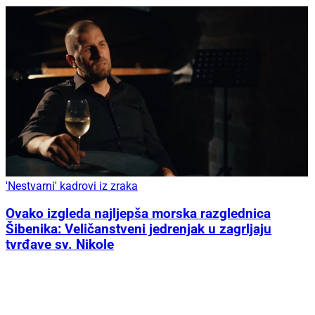
'Nestvarni' kadrovi iz zraka
Ovako izgleda najljepša morska razglednica
Šibenika: Veličanstveni jedrenjak u zagrljaju
tvrđave sv. Nikole