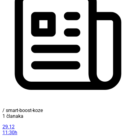
/ smart-boost-koze
1 članaka
29.12
11:30h