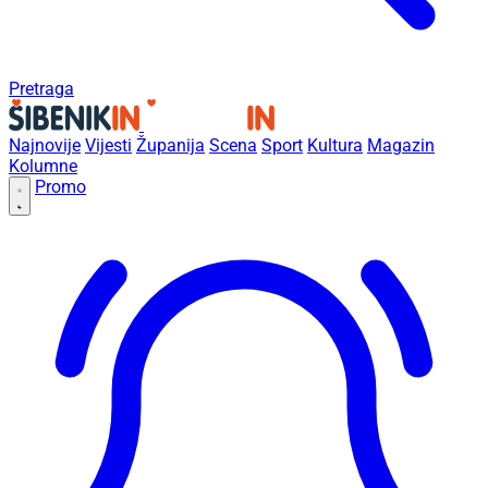
Pretraga
Najnovije
Vijesti
Županija
Scena
Sport
Kultura
Magazin
Kolumne
Promo