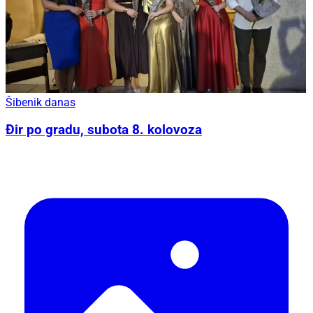
Šibenik danas
Đir po gradu, subota 8. kolovoza