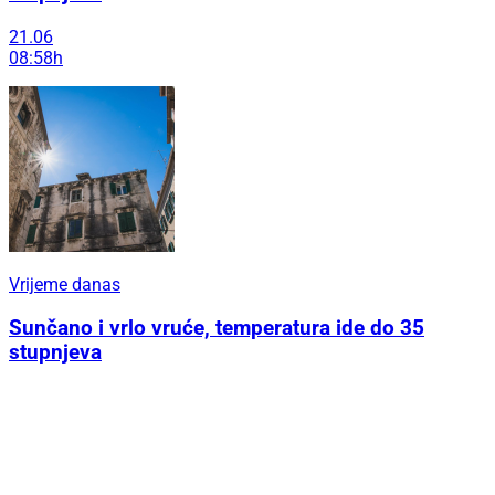
21.06
08:58h
Vrijeme danas
Sunčano i vrlo vruće, temperatura ide do 35
stupnjeva