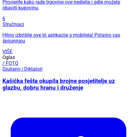
Provjerite kako rade trgovine ove nedjelje i gdje možete
obaviti kupovinu
6
Stručnjaci
Hitno izbrišite ove tri aplikacije s mobitela! Potajno vas
špijuniraju
VIŠE
Oglas
/ FOTO
Giuliano i Diktatori
Kašićka fešta okupila brojne posjetitelje uz
glazbu, dobru hranu i druženje