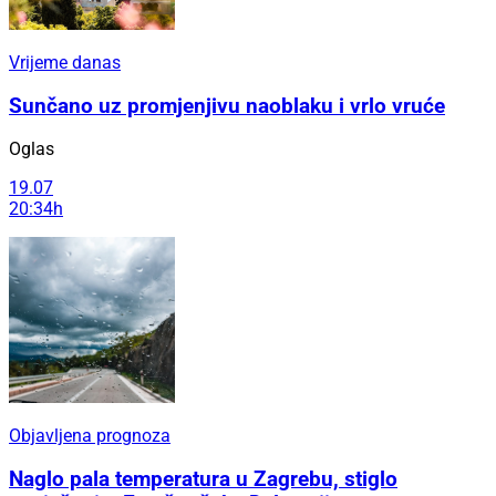
Vrijeme danas
Sunčano uz promjenjivu naoblaku i vrlo vruće
Oglas
19.07
20:34h
Objavljena prognoza
Naglo pala temperatura u Zagrebu, stiglo