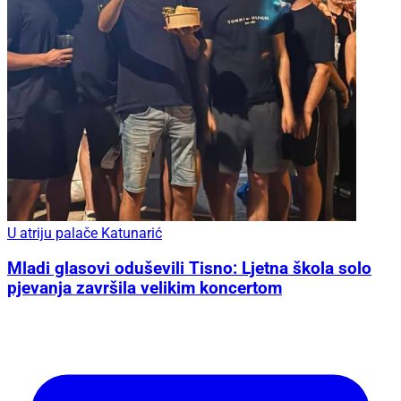
U atriju palače Katunarić
Mladi glasovi oduševili Tisno: Ljetna škola solo
pjevanja završila velikim koncertom