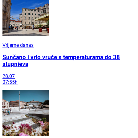
Vrijeme danas
Sunčano i vrlo vruće s temperaturama do 38
stupnjeva
28.07
07:55h