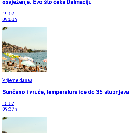
osvježenje. Evo što čeka Dalmaciju
19.07
09:00h
Vrijeme danas
Sunčano i vruće, temperatura ide do 35 stupnjeva
18.07
09:37h