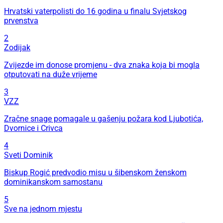
Hrvatski vaterpolisti do 16 godina u finalu Svjetskog
prvenstva
2
Zodijak
Zvijezde im donose promjenu - dva znaka koja bi mogla
otputovati na duže vrijeme
3
VZZ
Zračne snage pomagale u gašenju požara kod Ljubotića,
Dvornice i Crivca
4
Sveti Dominik
Biskup Rogić predvodio misu u šibenskom ženskom
dominikanskom samostanu
5
Sve na jednom mjestu