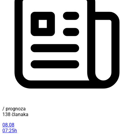
/ prognoza
138 članaka
08.08
07:25h