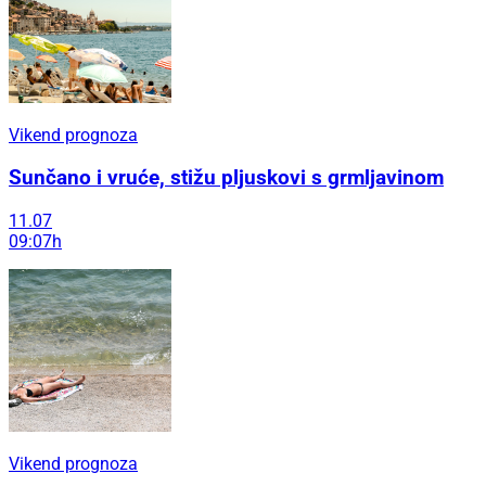
Vikend prognoza
Sunčano i vruće, stižu pljuskovi s grmljavinom
11.07
09:07h
Vikend prognoza