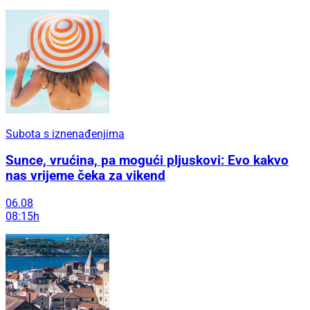
Subota s iznenađenjima
Sunce, vrućina, pa mogući pljuskovi: Evo kakvo
nas vrijeme čeka za vikend
06.08
08:15h