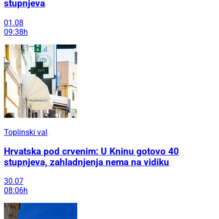
stupnjeva
01.08
09:38h
Toplinski val
Hrvatska pod crvenim: U Kninu gotovo 40
stupnjeva, zahladnjenja nema na vidiku
30.07
08:06h