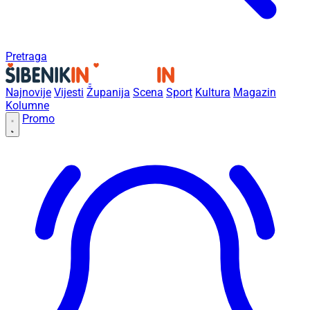
Pretraga
Najnovije
Vijesti
Županija
Scena
Sport
Kultura
Magazin
Kolumne
Promo