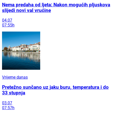
Nema predaha od ljeta: Nakon mogućih pljuskova
slijedi novi val vrućine
04.07
07:55h
Vrijeme danas
Pretežno sunčano uz jaku buru, temperatura i do
33 stupnja
03.07
07:57h