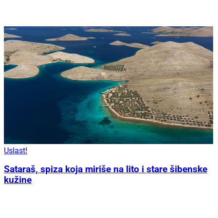
Uslast!
Sataraš, spiza koja miriše na lito i stare šibenske
kužine