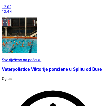
12.02
12:47h
Sve riješeno na početku
Vaterpolistice Viktorije poražene u Splitu od Bure
Oglas