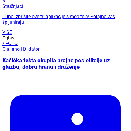
6
Stručnjaci
Hitno izbrišite ove tri aplikacije s mobitela! Potajno vas
špijuniraju
VIŠE
Oglas
/ FOTO
Giuliano i Diktatori
Kašićka fešta okupila brojne posjetitelje uz
glazbu, dobru hranu i druženje