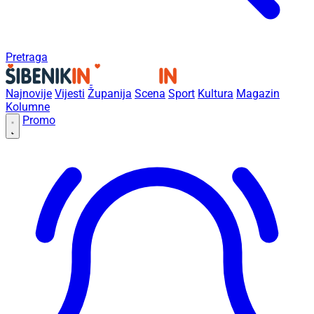
Pretraga
Najnovije
Vijesti
Županija
Scena
Sport
Kultura
Magazin
Kolumne
Promo