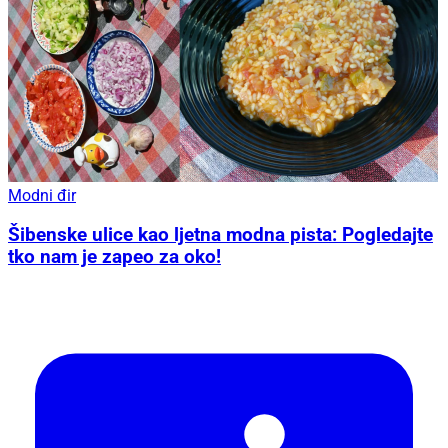
Modni đir
Šibenske ulice kao ljetna modna pista: Pogledajte
tko nam je zapeo za oko!