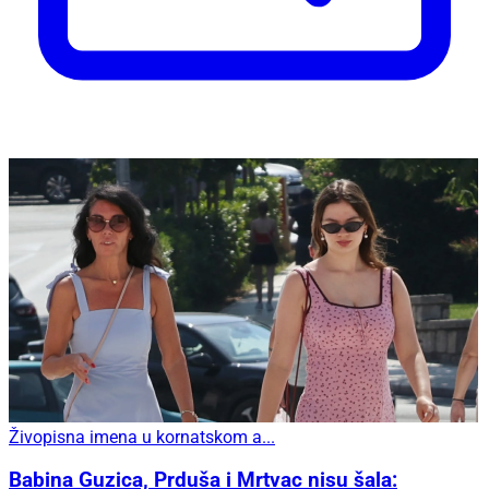
Živopisna imena u kornatskom a...
Babina Guzica, Prduša i Mrtvac nisu šala: