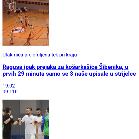
Utakmica prelomljena tek pri kraju
Ragusa ipak prejaka za košarkašice Šibenika, u
prvih 29 minuta samo se 3 naše upisale u strijelce
19.02
09:11h