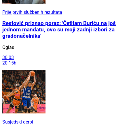
Prije prvih službenih rezultata
Restović priznao poraz: 'Četitam Buriću na još
jednom mandatu, ovo su moji zadnji izbori za
gradonačelnika'
Oglas
30.03
20:15h
Susjedski derbi