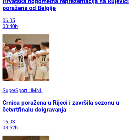
Hrvatska nogometna reprezentacija na Rujevici
poražena od Belgije
06.05
08:40h
SuperSport HMNL
Crnica poražena u Rijeci i završila sezonu u
četvrtfinalu doigravanja
16.03
08:52h