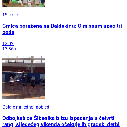
15. kolo
Crnica poražena na Baldekinu: Olmissum uzeo tri
boda
12.02
13:36h
Ostale na jednoj pobjedi
Odbojkašice Šibenika blizu ispadanja u četvrti
rang, sljedećeg vikenda očekuje ih gradski derbi