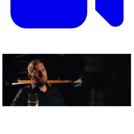
'Nestvarni' kadrovi iz zraka