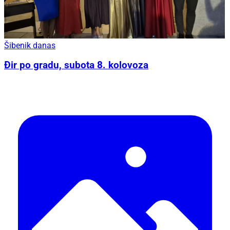
Šibenik danas
Đir po gradu, subota 8. kolovoza