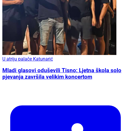
U atriju palače Katunarić
Mladi glasovi oduševili Tisno: Ljetna škola solo
pjevanja završila velikim koncertom