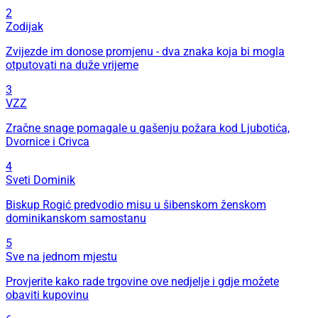
2
Zodijak
Zvijezde im donose promjenu - dva znaka koja bi mogla
otputovati na duže vrijeme
3
VZZ
Zračne snage pomagale u gašenju požara kod Ljubotića,
Dvornice i Crivca
4
Sveti Dominik
Biskup Rogić predvodio misu u šibenskom ženskom
dominikanskom samostanu
5
Sve na jednom mjestu
Provjerite kako rade trgovine ove nedjelje i gdje možete
obaviti kupovinu