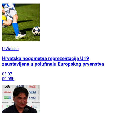
U Walesu
Hrvatska nogometna reprezentacija U19
zaustavljena u polufinalu Europskog prvenstva
03.07
09:08h