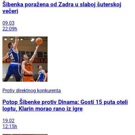
Šibenka poražena od Zadra u slaboj šuterskoj
večeri
09.03
22:09h
Protiv direktnog konkurenta
Potop Šibenke protiv Dinama: Gosti 15 puta oteli
loptu, Klarin morao rano iz igre
19.02
12:15h