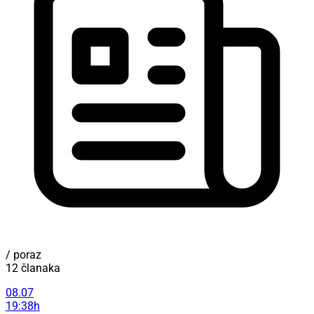
/ poraz
12 članaka
08.07
19:38h