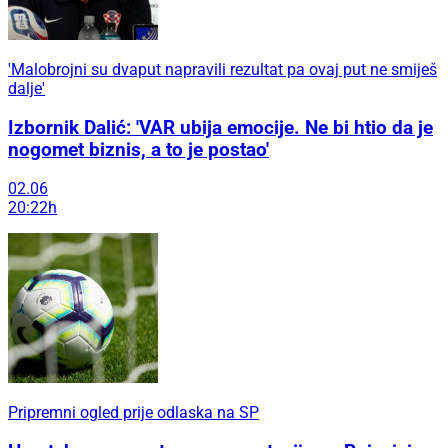
'Malobrojni su dvaput napravili rezultat pa ovaj put ne smiješ
dalje'
Izbornik Dalić: 'VAR ubija emocije. Ne bi htio da je
nogomet biznis, a to je postao'
02.06
20:22h
Pripremni ogled prije odlaska na SP