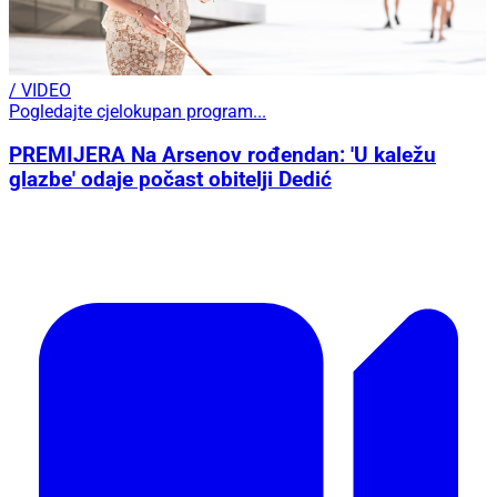
/ VIDEO
Pogledajte cjelokupan program...
PREMIJERA Na Arsenov rođendan: 'U kaležu
glazbe' odaje počast obitelji Dedić