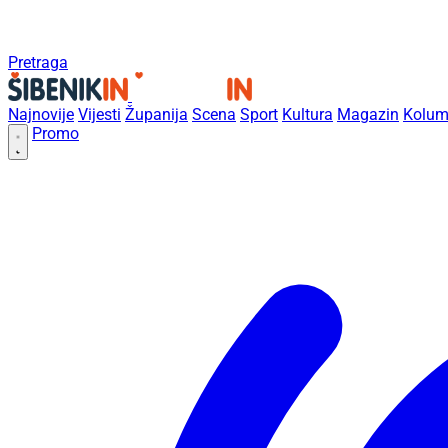
Pretraga
Najnovije
Vijesti
Županija
Scena
Sport
Kultura
Magazin
Kolum
Promo