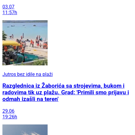
03.07
11:57h
Jutros bez idile na plaži
Razglednica iz Žaborića sa strojevima, bukom i
radovima tik uz plažu. Grad: 'Primili smo prijavu i
odmah izašli na teren'
29.06
19:26h