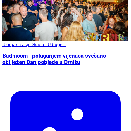
U organizaciji Grada i Udruge...
Budnicom i polaganjem vijenaca svečano
obilježen Dan pobjede u Drnišu