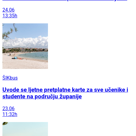
24.06
13:35h
ŠIKbus
Uvode se ljetne pretplatne karte za sve učenike i
studente na području županije
23.06
11:32h