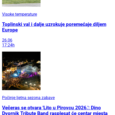
Visoke temperature
Toplinski val i dalje uzrokuje poremećaje diljem
Europe
26.06
17:24h
Počinje ljetna sezona zabave
Večeras se otvara 'Lito u Pirovcu 2026.': Dino
Dvornik Tribute Band rasplesat će centar mjesta