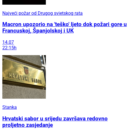
Najveći požar od Drugog svjetskog rata
Macron upozorio na 'teško' ljeto dok požari gore u
Francuskoj, Španjolskoj i UK
14.07
22:15h
Stanka
Hrvatski sabor u srijedu završava redovno
proljetno zasjedanje