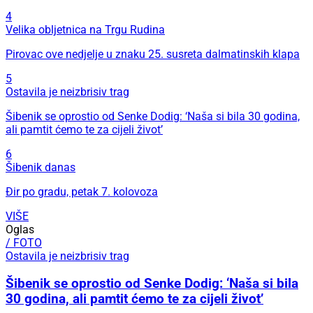
4
Velika obljetnica na Trgu Rudina
Pirovac ove nedjelje u znaku 25. susreta dalmatinskih klapa
5
Ostavila je neizbrisiv trag
Šibenik se oprostio od Senke Dodig: ‘Naša si bila 30 godina,
ali pamtit ćemo te za cijeli život’
6
Šibenik danas
Đir po gradu, petak 7. kolovoza
VIŠE
Oglas
/ FOTO
Ostavila je neizbrisiv trag
Šibenik se oprostio od Senke Dodig: ‘Naša si bila
30 godina, ali pamtit ćemo te za cijeli život’