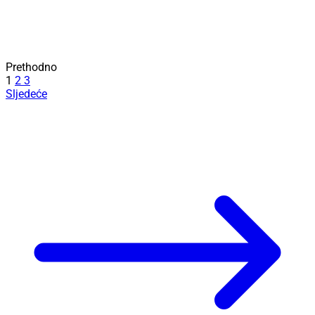
Prethodno
1
2
3
Sljedeće