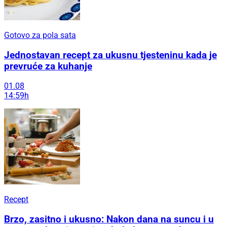
Gotovo za pola sata
Jednostavan recept za ukusnu tjesteninu kada je
prevruće za kuhanje
01.08
14:59h
Recept
Brzo, zasitno i ukusno: Nakon dana na suncu i u