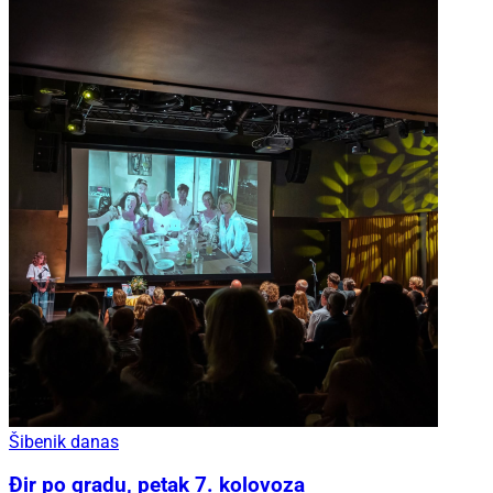
Šibenik danas
Đir po gradu, petak 7. kolovoza