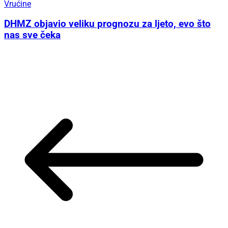
Vrućine
DHMZ objavio veliku prognozu za ljeto, evo što
nas sve čeka