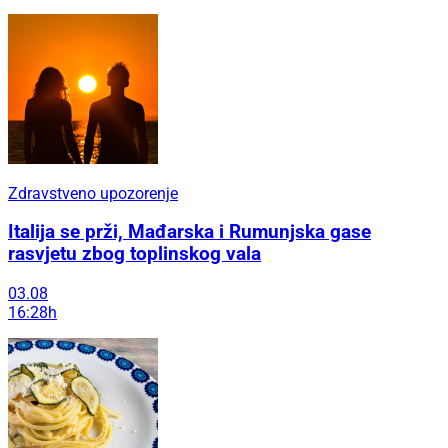
Zdravstveno upozorenje
Italija se prži, Mađarska i Rumunjska gase
rasvjetu zbog toplinskog vala
03.08
16:28h