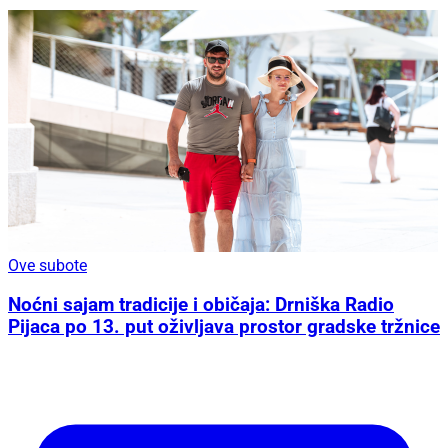
Ove subote
Noćni sajam tradicije i običaja: Drniška Radio
Pijaca po 13. put oživljava prostor gradske tržnice