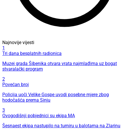
Najnovije vijesti
1
Tri dana besplatnih radionica
Muzej grada Šibenika otvara vrata najmlađima uz bogat
stvaralački program
2
Povećan broj
Policija uoči Velike Gospe uvodi posebne mjere zbog
hodočašća prema Sinju
3
Ovogodišnji pobjednici su ekipa MA
Šesnaest ekipa nastupilo na turniru u balotama na Zlarinu