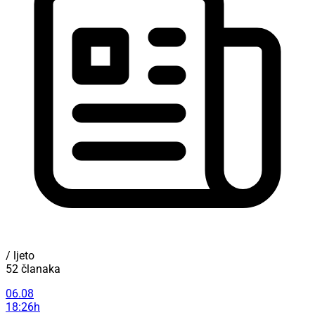
/ ljeto
52 članaka
06.08
18:26h