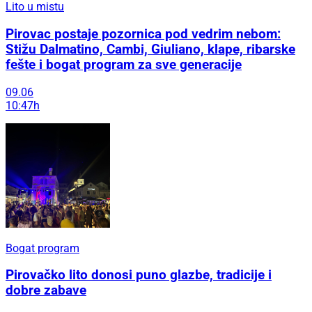
Lito u mistu
Pirovac postaje pozornica pod vedrim nebom:
Stižu Dalmatino, Cambi, Giuliano, klape, ribarske
fešte i bogat program za sve generacije
09.06
10:47h
Bogat program
Pirovačko lito donosi puno glazbe, tradicije i
dobre zabave