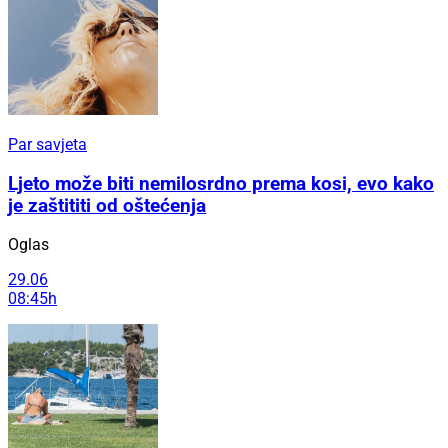
Par savjeta
Ljeto može biti nemilosrdno prema kosi, evo kako
je zaštititi od oštećenja
Oglas
29.06
08:45h