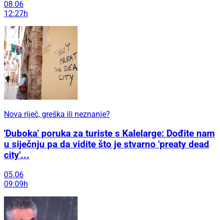
08.06
12:27h
Nova riječ, greška ili neznanje?
'Duboka' poruka za turiste s Kalelarge: Dođite nam
u siječnju pa da vidite što je stvarno 'preaty dead
city'...
05.06
09:09h