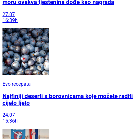
moru ovakva tjestenina dođe kao nagrada
27.07
16:39h
Evo recepata
Najfiniji deserti s borovnicama koje možete raditi
cijelo ljeto
24.07
15:36h