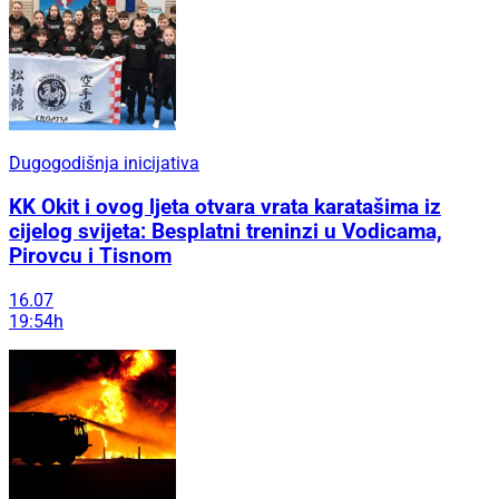
Dugogodišnja inicijativa
KK Okit i ovog ljeta otvara vrata karatašima iz
cijelog svijeta: Besplatni treninzi u Vodicama,
Pirovcu i Tisnom
16.07
19:54h