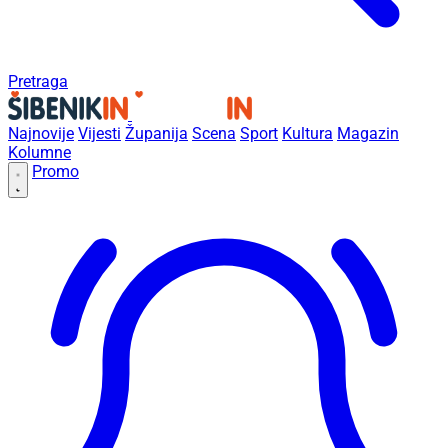
Pretraga
Najnovije
Vijesti
Županija
Scena
Sport
Kultura
Magazin
Kolumne
Promo