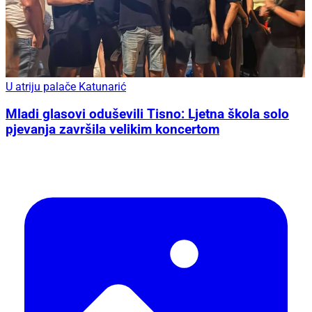
U atriju palače Katunarić
Mladi glasovi oduševili Tisno: Ljetna škola solo
pjevanja završila velikim koncertom