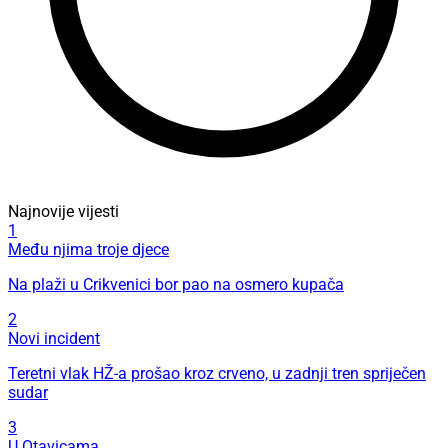
Najnovije vijesti
1
Među njima troje djece
Na plaži u Crikvenici bor pao na osmero kupača
2
Novi incident
Teretni vlak HŽ-a prošao kroz crveno, u zadnji tren spriječen
sudar
3
U Otavicama