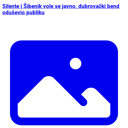
Silente i Šibenik vole se javno, dubrovački bend
oduševio publiku