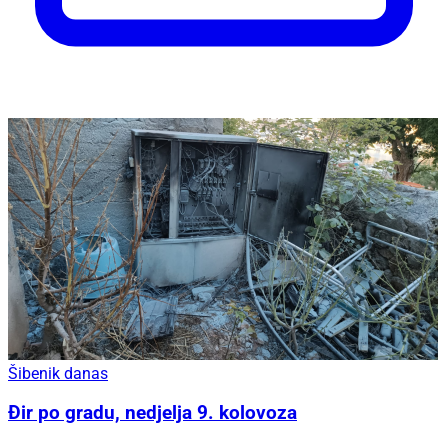
Šibenik danas
Đir po gradu, nedjelja 9. kolovoza