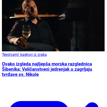
'Nestvarni' kadrovi iz zraka
Ovako izgleda najljepša morska razglednica
Šibenika: Veličanstveni jedrenjak u zagrljaju
tvrđave sv. Nikole