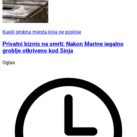
Kupili grobna mjesta koja ne postoje
Privatni biznis na smrti: Nakon Marine iegalno
groblje otkriveno kod Sinja
Oglas