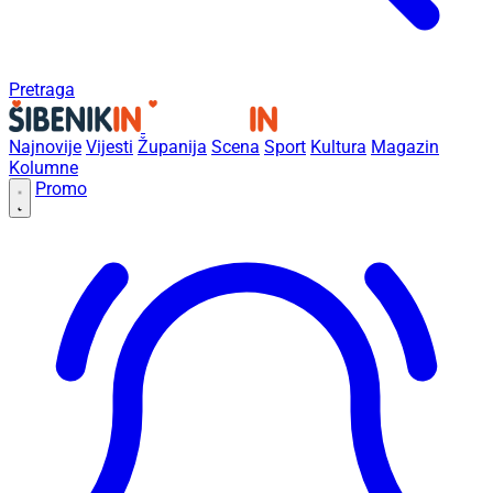
Pretraga
Najnovije
Vijesti
Županija
Scena
Sport
Kultura
Magazin
Kolumne
Promo