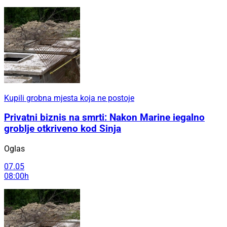
Kupili grobna mjesta koja ne postoje
Privatni biznis na smrti: Nakon Marine iegalno
groblje otkriveno kod Sinja
Oglas
07.05
08:00h