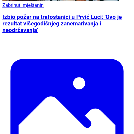
Zabrinuti mještanin
Izbio požar na trafostanici u Prvić Luci: 'Ovo je
rezultat višegodišnjeg zanemarivanja i
neodržavanja'