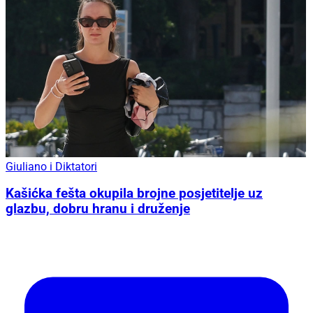
Giuliano i Diktatori
Kašićka fešta okupila brojne posjetitelje uz
glazbu, dobru hranu i druženje