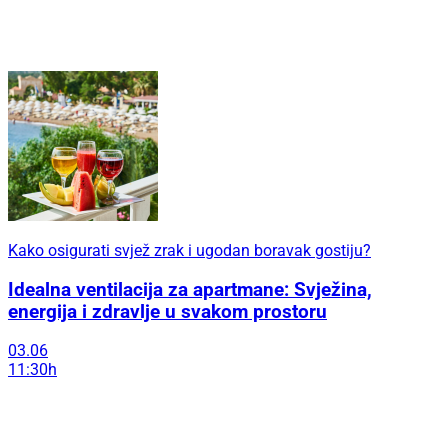
Kako osigurati svjež zrak i ugodan boravak gostiju?
Idealna ventilacija za apartmane: Svježina,
energija i zdravlje u svakom prostoru
03.06
11:30h