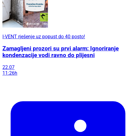
I-VENT rješenje uz popust do 40 posto!
Zamagljeni prozori su prvi alarm: Ignoriranje
kondenzacije vodi ravno do plijesni
22.07
11:26h