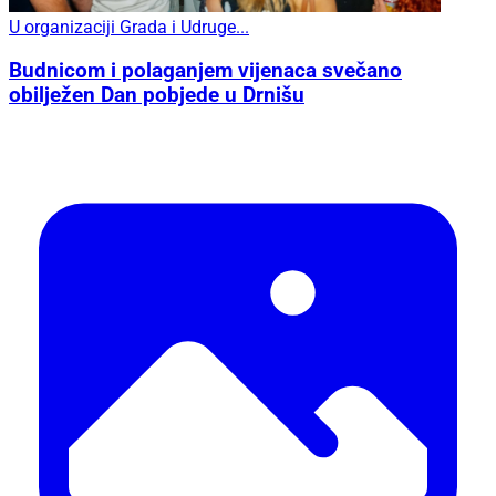
U organizaciji Grada i Udruge...
Budnicom i polaganjem vijenaca svečano
obilježen Dan pobjede u Drnišu