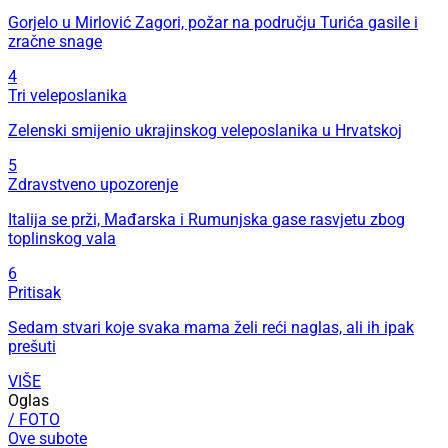
Gorjelo u Mirlović Zagori, požar na području Turića gasile i
zračne snage
4
Tri veleposlanika
Zelenski smijenio ukrajinskog veleposlanika u Hrvatskoj
5
Zdravstveno upozorenje
Italija se prži, Mađarska i Rumunjska gase rasvjetu zbog
toplinskog vala
6
Pritisak
Sedam stvari koje svaka mama želi reći naglas, ali ih ipak
prešuti
VIŠE
Oglas
/ FOTO
Ove subote