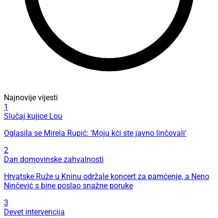
Najnovije vijesti
1
Slučaj kujice Lou
Oglasila se Mirela Rupić: 'Moju kći ste javno linčovali'
2
Dan domovinske zahvalnosti
Hrvatske Ruže u Kninu održale koncert za pamćenje, a Neno
Ninčević s bine poslao snažne poruke
3
Devet intervencija