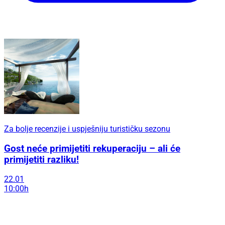
Za bolje recenzije i uspješniju turističku sezonu
Gost neće primijetiti rekuperaciju – ali će
primijetiti razliku!
22.01
10:00h