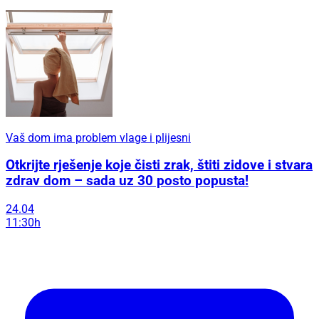
Vaš dom ima problem vlage i plijesni
Otkrijte rješenje koje čisti zrak, štiti zidove i stvara
zdrav dom – sada uz 30 posto popusta!
24.04
11:30h