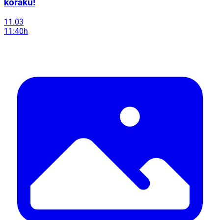
koraku!
11.03
11:40h