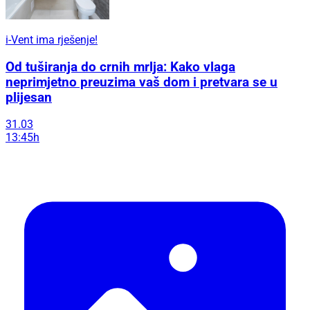
i-Vent ima rješenje!
Od tuširanja do crnih mrlja: Kako vlaga
neprimjetno preuzima vaš dom i pretvara se u
plijesan
31.03
13:45h