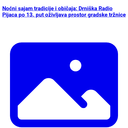
Noćni sajam tradicije i običaja: Drniška Radio
Pijaca po 13. put oživljava prostor gradske tržnice