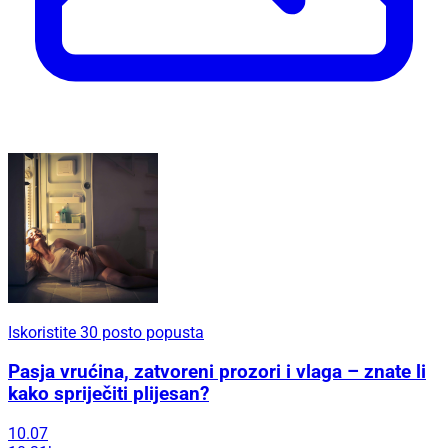
Iskoristite 30 posto popusta
Pasja vrućina, zatvoreni prozori i vlaga – znate li
kako spriječiti plijesan?
10.07