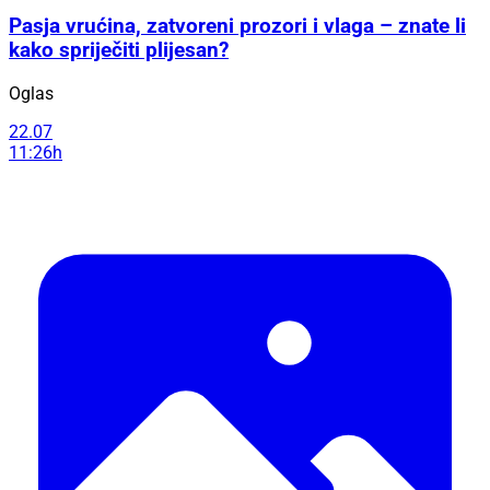
Pasja vrućina, zatvoreni prozori i vlaga – znate li
kako spriječiti plijesan?
Oglas
22.07
11:26h