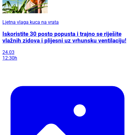
Ljetna vlaga kuca na vrata
Iskoristite 30 posto popusta i trajno se riješite
vlažnih zidova i plijesni uz vrhunsku ventilaciju!
24.03
12:30h