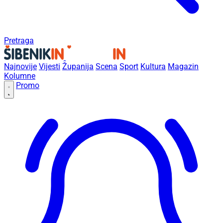
Pretraga
Najnovije
Vijesti
Županija
Scena
Sport
Kultura
Magazin
Kolumne
Promo