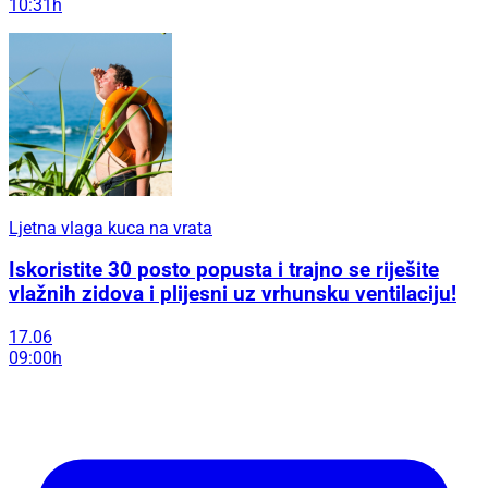
10:31h
Ljetna vlaga kuca na vrata
Iskoristite 30 posto popusta i trajno se riješite
vlažnih zidova i plijesni uz vrhunsku ventilaciju!
17.06
09:00h