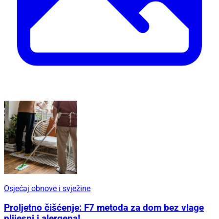
Osjećaj obnove i svježine
Proljetno čišćenje: F7 metoda za dom bez vlage
plijesni i alergena!