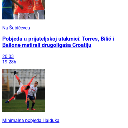
Na Šubićevcu
Pobjeda u prijateljskoj utakmici: Torres, Bilić i
Bailone matirali drugoligaša Croatiju
20.03
19:28h
Minimalna pobjeda Hajduka