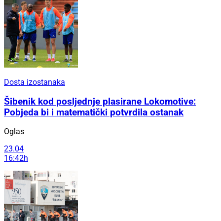
Dosta izostanaka
Šibenik kod posljednje plasirane Lokomotive:
Pobjeda bi i matematički potvrdila ostanak
Oglas
23.04
16:42h