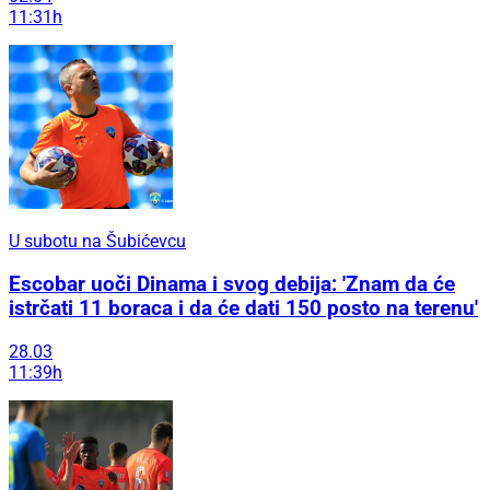
11:31h
U subotu na Šubićevcu
Escobar uoči Dinama i svog debija: 'Znam da će
istrčati 11 boraca i da će dati 150 posto na terenu'
28.03
11:39h