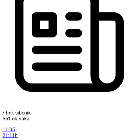
/ hnk-sibenik
561 članaka
11.05
21:11h