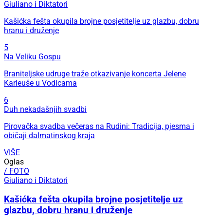
Giuliano i Diktatori
Kašićka fešta okupila brojne posjetitelje uz glazbu, dobru
hranu i druženje
5
Na Veliku Gospu
Braniteljske udruge traže otkazivanje koncerta Jelene
Karleuše u Vodicama
6
Duh nekadašnjih svadbi
Pirovačka svadba večeras na Rudini: Tradicija, pjesma i
običaji dalmatinskog kraja
VIŠE
Oglas
/ FOTO
Giuliano i Diktatori
Kašićka fešta okupila brojne posjetitelje uz
glazbu, dobru hranu i druženje