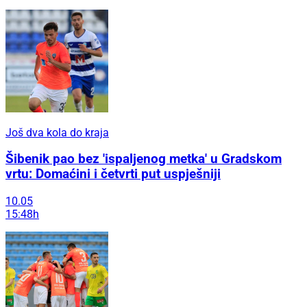
Još dva kola do kraja
Šibenik pao bez 'ispaljenog metka' u Gradskom
vrtu: Domaćini i četvrti put uspješniji
10.05
15:48h