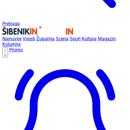
Pretraga
Najnovije
Vijesti
Županija
Scena
Sport
Kultura
Magazin
Kolumne
Promo