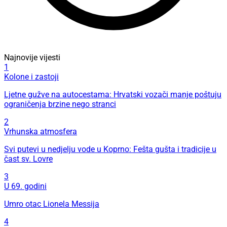
Najnovije vijesti
1
Kolone i zastoji
Ljetne gužve na autocestama: Hrvatski vozači manje poštuju
ograničenja brzine nego stranci
2
Vrhunska atmosfera
Svi putevi u nedjelju vode u Koprno: Fešta gušta i tradicije u
čast sv. Lovre
3
U 69. godini
Umro otac Lionela Messija
4