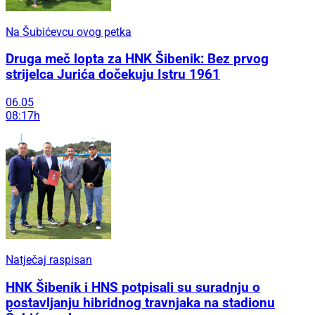
Na Šubićevcu ovog petka
Druga meč lopta za HNK Šibenik: Bez prvog
strijelca Jurića dočekuju Istru 1961
06.05
08:17h
Natječaj raspisan
HNK Šibenik i HNS potpisali su suradnju o
postavljanju hibridnog travnjaka na stadionu