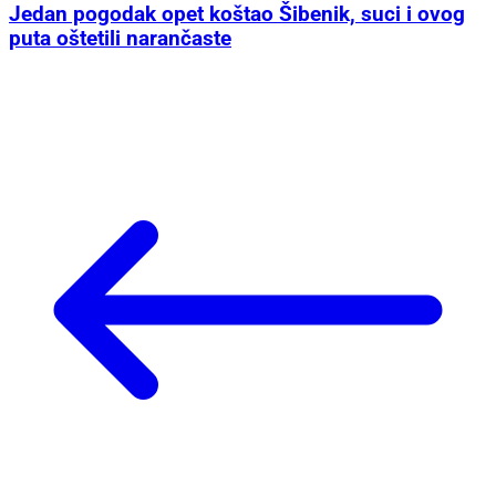
Jedan pogodak opet koštao Šibenik, suci i ovog
puta oštetili narančaste