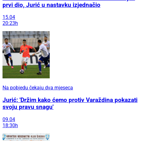
prvi dio, Jurić u nastavku izjednačio
15.04
20:23h
Na pobjedu čekaju dva mjeseca
Jurić: 'Držim kako ćemo protiv Varaždina pokazati
svoju pravu snagu'
09.04
18:30h