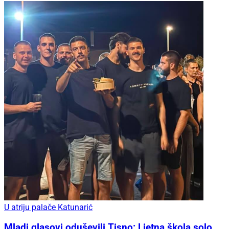
U atriju palače Katunarić
Mladi glasovi oduševili Tisno: Ljetna škola solo