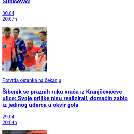
Šubićevac!
30.04
20:07h
Potvrda ostanka na čekanju
Šibenik se praznih ruku vraća iz Kranjčevićeve
ulice: Svoje prilike nisu realizirali, domaćin zabio
iz jedinog udarca u okvir gola
29.04
20:04h