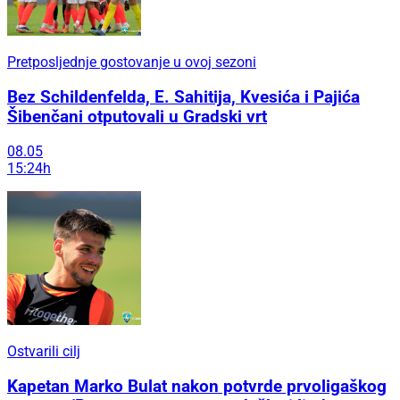
Pretposljednje gostovanje u ovoj sezoni
Bez Schildenfelda, E. Sahitija, Kvesića i Pajića
Šibenčani otputovali u Gradski vrt
08.05
15:24h
Ostvarili cilj
Kapetan Marko Bulat nakon potvrde prvoligaškog