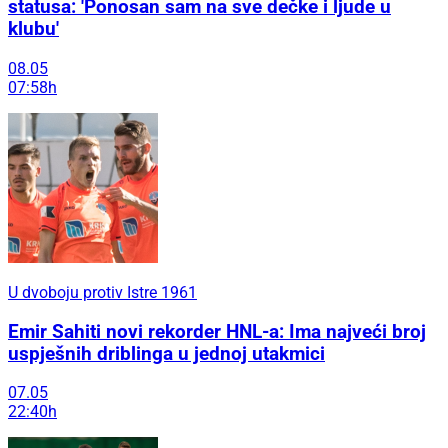
statusa: 'Ponosan sam na sve dečke i ljude u
klubu'
08.05
07:58h
U dvoboju protiv Istre 1961
Emir Sahiti novi rekorder HNL-a: Ima najveći broj
uspješnih driblinga u jednoj utakmici
07.05
22:40h