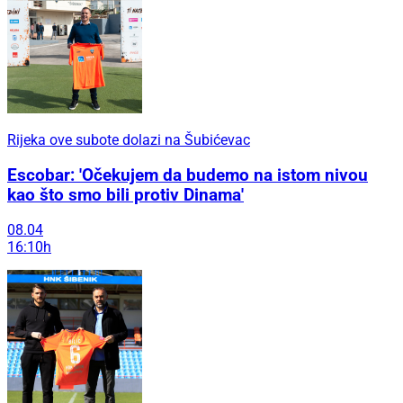
Rijeka ove subote dolazi na Šubićevac
Escobar: 'Očekujem da budemo na istom nivou
kao što smo bili protiv Dinama'
08.04
16:10h