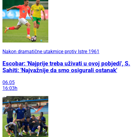
Nakon dramatične utakmice protiv Istre 1961
Escobar: 'Najprije treba uživati u ovoj pobjedi', S.
Sahiti: 'Najvažnije da smo osigurali ostanak'
06.05
16:03h