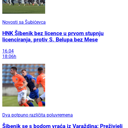
Novosti sa Šubićevca
HNK Šibenik bez licence u prvom stupnju
licenciranja, protiv S. Belupa bez Mese
16.04
18:06h
Dva potpuno različita poluvremena
Šibenik se s bodom vraća iz Varaždina: Preživjeli