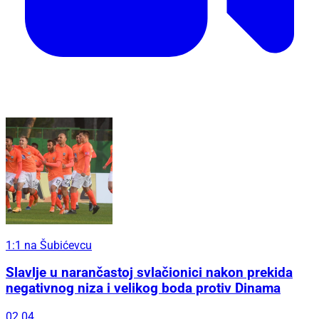
1:1 na Šubićevcu
Slavlje u narančastoj svlačionici nakon prekida
negativnog niza i velikog boda protiv Dinama
02.04