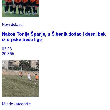
Novi dolasci
Nakon Tonija Španje, u Šibenik došao i desni bek
iz srpske treće lige
03.03
20:35h
Mlade kategorije