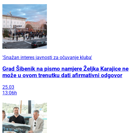
'Snažan interes javnosti za očuvanje kluba'
Grad Šibenik na pismo namjere Željka Karajice ne
može u ovom trenutku dati afirmativni odgovor
25.03
13:06h