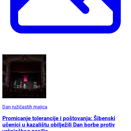
Dan ružičastih majica
Promicanje tolerancije i poštovanja: Šibenski
učenici u kazalištu obilježili Dan borbe protiv