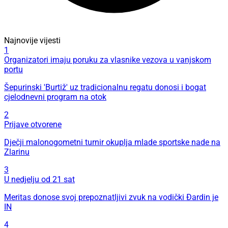
Najnovije vijesti
1
Organizatori imaju poruku za vlasnike vezova u vanjskom
portu
Šepurinski 'Burtiž' uz tradicionalnu regatu donosi i bogat
cjelodnevni program na otok
2
Prijave otvorene
Dječji malonogometni turnir okuplja mlade sportske nade na
Zlarinu
3
U nedjelju od 21 sat
Meritas donose svoj prepoznatljivi zvuk na vodički Đardin je
IN
4