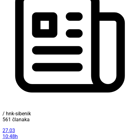
/ hnk-sibenik
561 članaka
27.03
10:48h