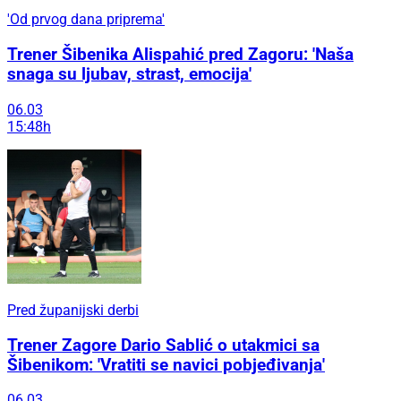
'Od prvog dana priprema'
Trener Šibenika Alispahić pred Zagoru: 'Naša
snaga su ljubav, strast, emocija'
06.03
15:48h
Pred županijski derbi
Trener Zagore Dario Sablić o utakmici sa
Šibenikom: 'Vratiti se navici pobjeđivanja'
06.03