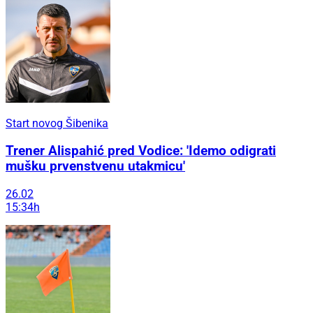
Start novog Šibenika
Trener Alispahić pred Vodice: 'Idemo odigrati
mušku prvenstvenu utakmicu'
26.02
15:34h