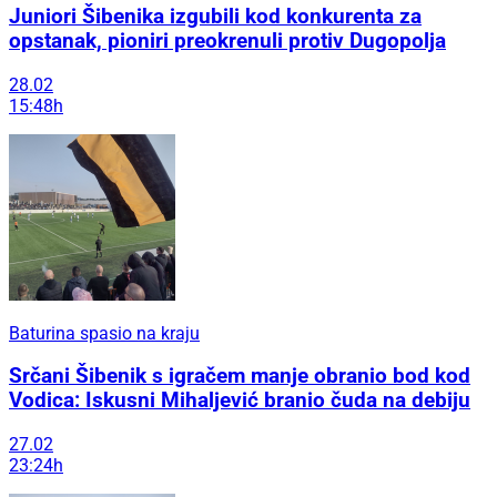
Juniori Šibenika izgubili kod konkurenta za
opstanak, pioniri preokrenuli protiv Dugopolja
28.02
15:48h
Baturina spasio na kraju
Srčani Šibenik s igračem manje obranio bod kod
Vodica: Iskusni Mihaljević branio čuda na debiju
27.02
23:24h