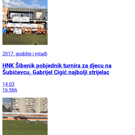
2017. godište i mlađi
HNK Šibenik pobjednik turnira za djecu na
Šubićevcu, Gabrijel Cigić najbolji strijelac
14.03
16:56h