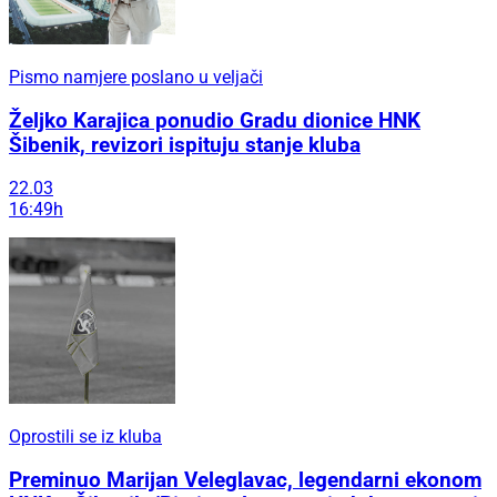
Pismo namjere poslano u veljači
Željko Karajica ponudio Gradu dionice HNK
Šibenik, revizori ispituju stanje kluba
22.03
16:49h
Oprostili se iz kluba
Preminuo Marijan Veleglavac, legendarni ekonom