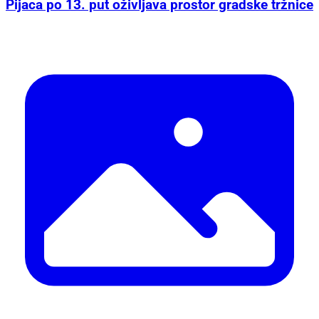
Pijaca po 13. put oživljava prostor gradske tržnice