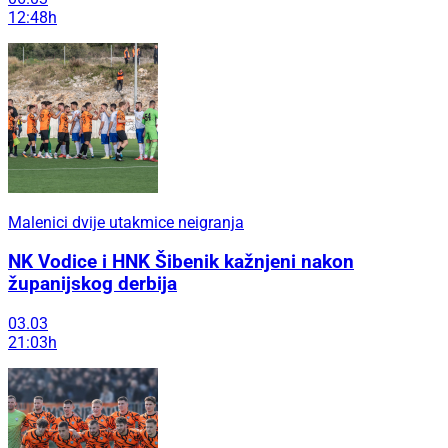
12:48h
Malenici dvije utakmice neigranja
NK Vodice i HNK Šibenik kažnjeni nakon
županijskog derbija
03.03
21:03h