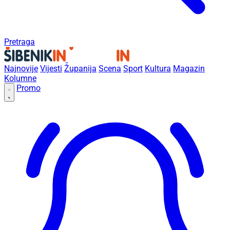
Pretraga
Najnovije
Vijesti
Županija
Scena
Sport
Kultura
Magazin
Kolumne
Promo