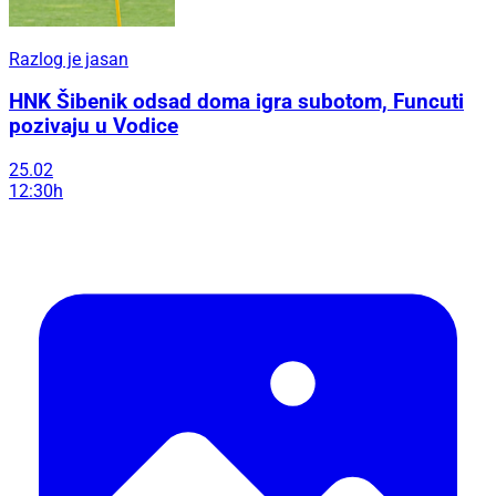
Razlog je jasan
HNK Šibenik odsad doma igra subotom, Funcuti
pozivaju u Vodice
25.02
12:30h