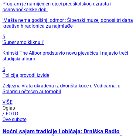
Program je namijenjen djeci predškolskog uzrasta i
osnovnoškolske dobi
'Mašta nema godišnji odmor': Šibenski muzej donosi tri dana
kreativnih radionica za najmlađe
5
'Super smo kliknuli'
Kninski The Alibor predstavio novu pjevačicu i najavio treći
studijski album
6
Policija provodi izvide
Željezna vrata ukradena iz dvorišta kuće u Vodicama, u
Solarisu oštećen automobil
VIŠE
Oglas
/ FOTO
Ove subote
Noćni sajam tradicije i običaja: Drniška Radio