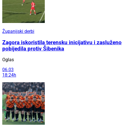
Županijski derbi
Zagora iskoristila terensku inicijativu i zasluženo
pobijedila protiv Šibenika
Oglas
06.03
18:24h