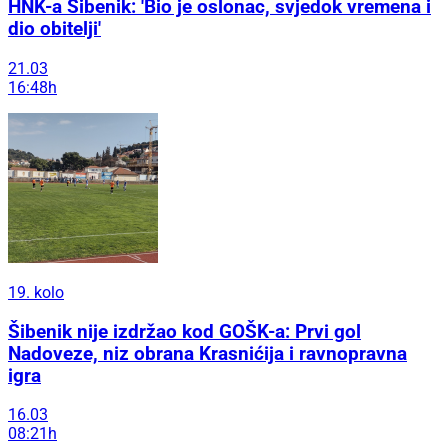
HNK-a Šibenik: 'Bio je oslonac, svjedok vremena i
dio obitelji'
21.03
16:48h
19. kolo
Šibenik nije izdržao kod GOŠK-a: Prvi gol
Nadoveze, niz obrana Krasnićija i ravnopravna
igra
16.03
08:21h