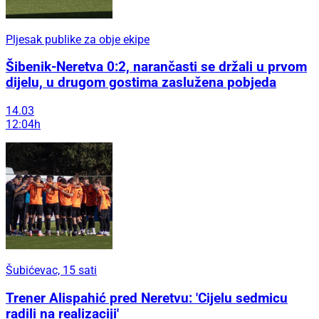
Pljesak publike za obje ekipe
Šibenik-Neretva 0:2, narančasti se držali u prvom
dijelu, u drugom gostima zaslužena pobjeda
14.03
12:04h
Šubićevac, 15 sati
Trener Alispahić pred Neretvu: 'Cijelu sedmicu
radili na realizaciji'