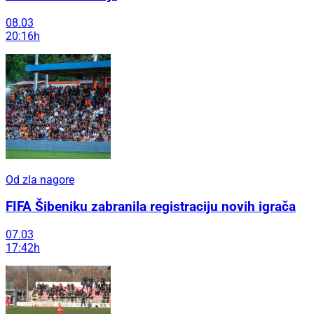
08.03
20:16h
Od zla nagore
FIFA Šibeniku zabranila registraciju novih igrača
07.03
17:42h