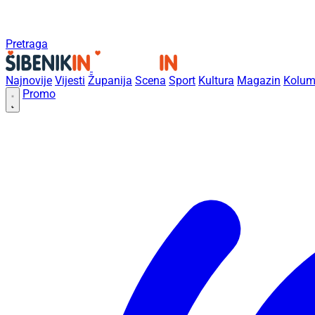
Pretraga
Najnovije
Vijesti
Županija
Scena
Sport
Kultura
Magazin
Kolum
Promo