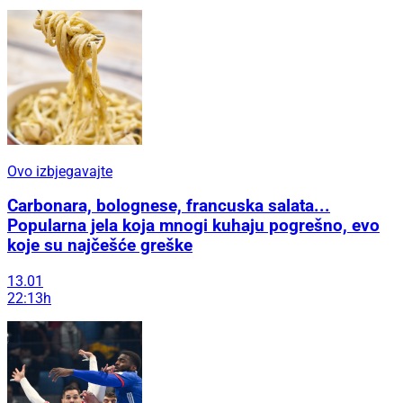
Ovo izbjegavajte
Carbonara, bolognese, francuska salata...
Popularna jela koja mnogi kuhaju pogrešno, evo
koje su najčešće greške
13.01
22:13h