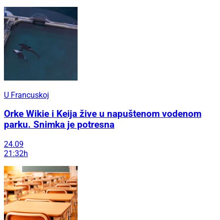
U Francuskoj
Orke Wikie i Keija žive u napuštenom vodenom
parku. Snimka je potresna
24.09
21:32h