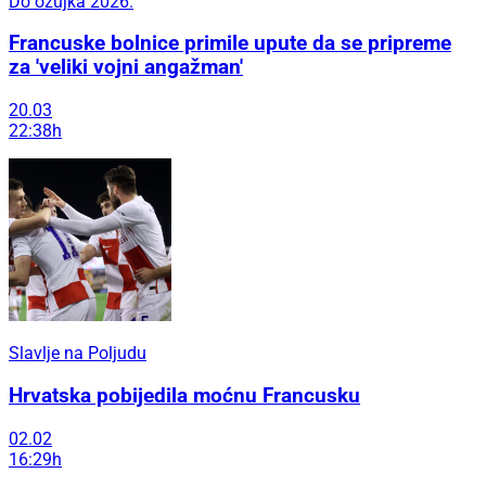
Do ožujka 2026.
Francuske bolnice primile upute da se pripreme
za 'veliki vojni angažman'
20.03
22:38h
Slavlje na Poljudu
Hrvatska pobijedila moćnu Francusku
02.02
16:29h