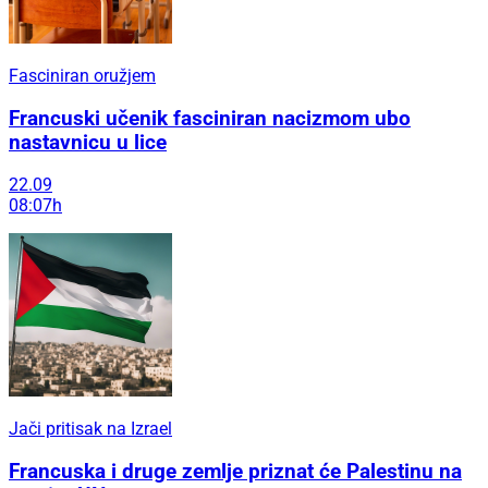
Fasciniran oružjem
Francuski učenik fasciniran nacizmom ubo
nastavnicu u lice
22.09
08:07h
Jači pritisak na Izrael
Francuska i druge zemlje priznat će Palestinu na