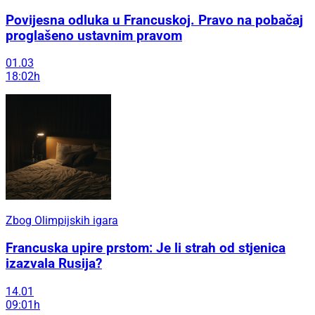
Povijesna odluka u Francuskoj. Pravo na pobačaj
proglašeno ustavnim pravom
01.03
18:02h
Zbog Olimpijskih igara
Francuska upire prstom: Je li strah od stjenica
izazvala Rusija?
14.01
09:01h