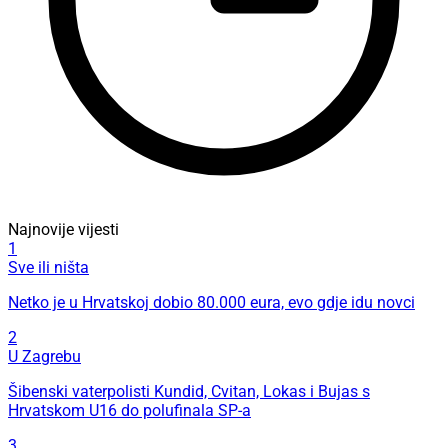
Najnovije vijesti
1
Sve ili ništa
Netko je u Hrvatskoj dobio 80.000 eura, evo gdje idu novci
2
U Zagrebu
Šibenski vaterpolisti Kundid, Cvitan, Lokas i Bujas s
Hrvatskom U16 do polufinala SP-a
3