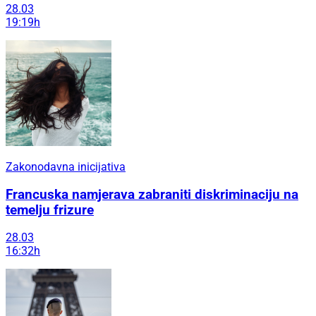
28.03
19:19h
Zakonodavna inicijativa
Francuska namjerava zabraniti diskriminaciju na
temelju frizure
28.03
16:32h