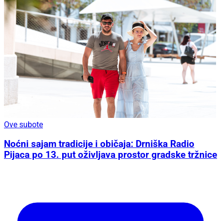
Ove subote
Noćni sajam tradicije i običaja: Drniška Radio
Pijaca po 13. put oživljava prostor gradske tržnice