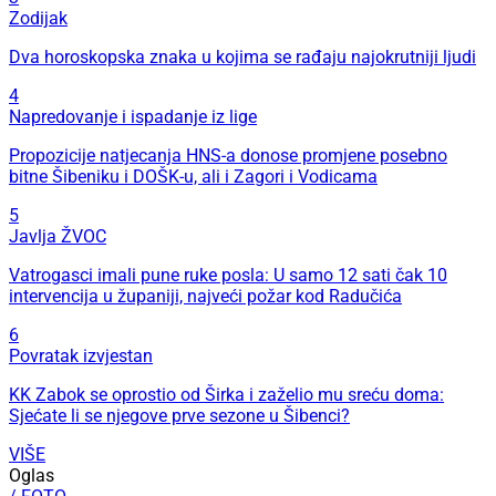
Zodijak
Dva horoskopska znaka u kojima se rađaju najokrutniji ljudi
4
Napredovanje i ispadanje iz lige
Propozicije natjecanja HNS-a donose promjene posebno
bitne Šibeniku i DOŠK-u, ali i Zagori i Vodicama
5
Javlja ŽVOC
Vatrogasci imali pune ruke posla: U samo 12 sati čak 10
intervencija u županiji, najveći požar kod Radučića
6
Povratak izvjestan
KK Zabok se oprostio od Širka i zaželio mu sreću doma:
Sjećate li se njegove prve sezone u Šibenci?
VIŠE
Oglas