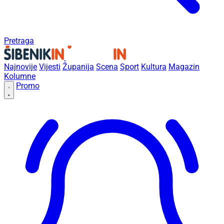
Pretraga
Najnovije
Vijesti
Županija
Scena
Sport
Kultura
Magazin
Kolumne
Promo