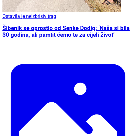
Ostavila je neizbrisiv trag
Šibenik se oprostio od Senke Dodig: ‘Naša si bila
30 godina, ali pamtit ćemo te za cijeli život’