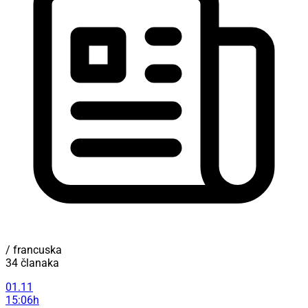
/ francuska
34 članaka
01.11
15:06h