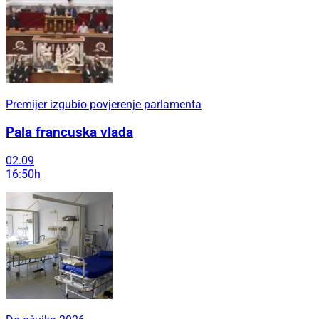
Premijer izgubio povjerenje parlamenta
Pala francuska vlada
02.09
16:50h