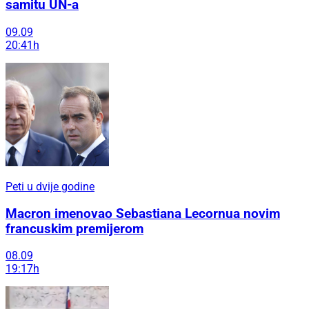
samitu UN-a
09.09
20:41h
Peti u dvije godine
Macron imenovao Sebastiana Lecornua novim
francuskim premijerom
08.09
19:17h