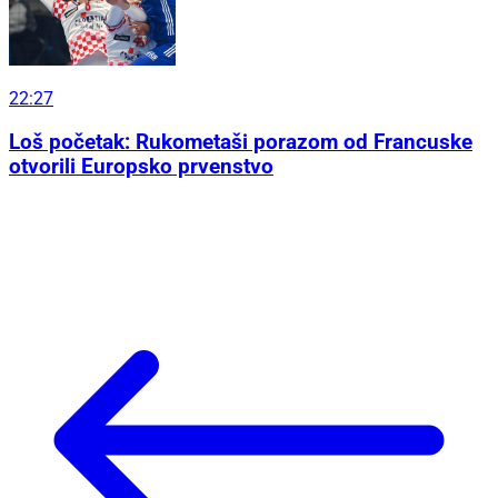
22:27
Loš početak: Rukometaši porazom od Francuske
otvorili Europsko prvenstvo