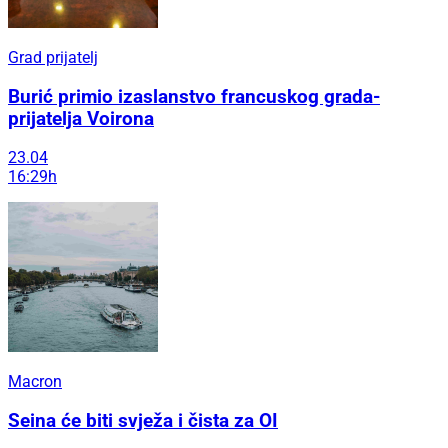
Grad prijatelj
Burić primio izaslanstvo francuskog grada-
prijatelja Voirona
23.04
16:29h
Macron
Seina će biti svježa i čista za OI