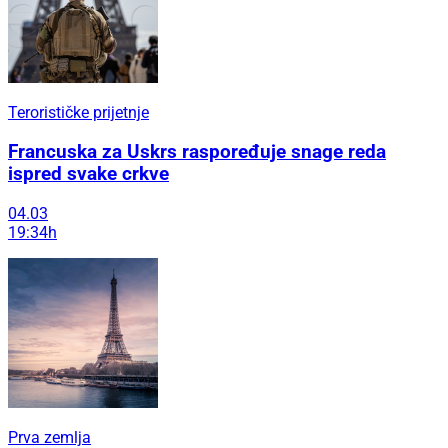
Terorističke prijetnje
Francuska za Uskrs raspoređuje snage reda
ispred svake crkve
04.03
19:34h
Prva zemlja