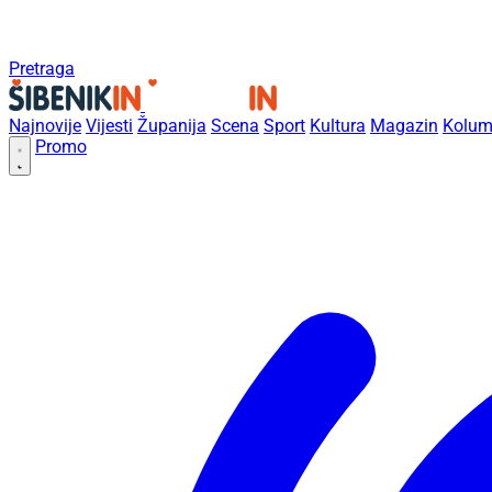
Pretraga
Najnovije
Vijesti
Županija
Scena
Sport
Kultura
Magazin
Kolum
Promo