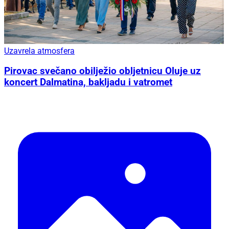
Uzavrela atmosfera
Pirovac svečano obilježio obljetnicu Oluje uz
koncert Dalmatina, bakljadu i vatromet