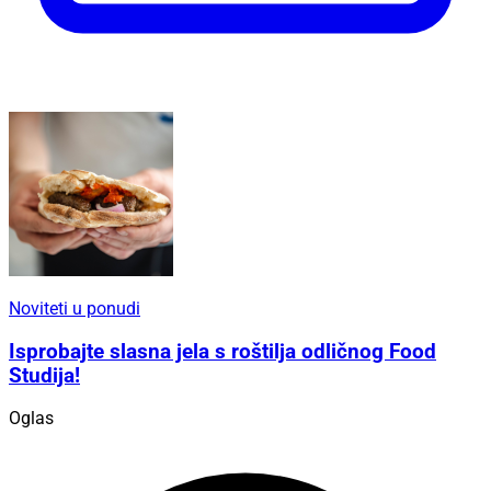
Noviteti u ponudi
Isprobajte slasna jela s roštilja odličnog Food
Studija!
Oglas