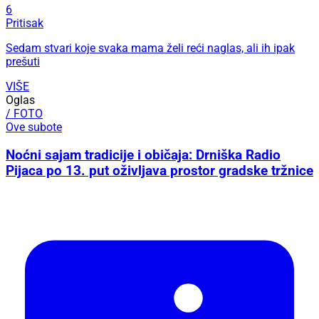
6
Pritisak
Sedam stvari koje svaka mama želi reći naglas, ali ih ipak
prešuti
VIŠE
Oglas
/ FOTO
Ove subote
Noćni sajam tradicije i običaja: Drniška Radio
Pijaca po 13. put oživljava prostor gradske tržnice