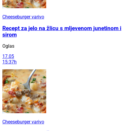
Cheeseburger varivo
Recept za jelo na žlicu s mljevenom junetinom i
sirom
Oglas
17.05
15:37h
Cheeseburger varivo