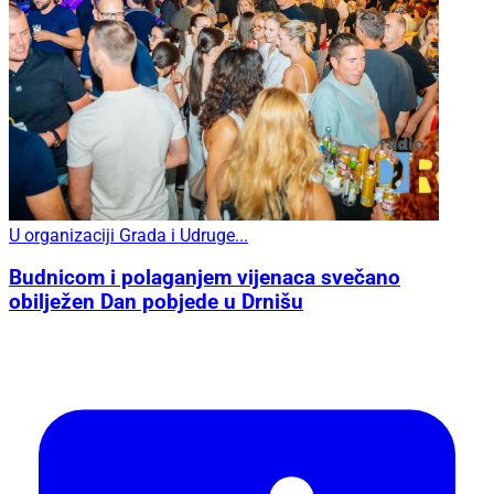
U organizaciji Grada i Udruge...
Budnicom i polaganjem vijenaca svečano
obilježen Dan pobjede u Drnišu