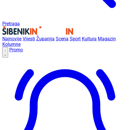
Pretraga
Najnovije
Vijesti
Županija
Scena
Sport
Kultura
Magazin
Kolumne
Promo