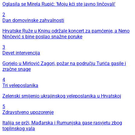
Oglasila se Mirela Rupić: 'Moju kći ste javno linčovali'
2
Dan domovinske zahvalnosti
Hrvatske Ruže u Kninu održale koncert za pamćenje, a Neno
Ninčević s bine poslao snažne poruke
3
Devet intervencija
Gorjelo u Mirlović Zagori, požar na području Turića gasile i
zračne snage
4
Tri veleposlanika
Zelenski smijenio ukrajinskog veleposlanika u Hrvatskoj
5
Zdravstveno upozorenje
Italija se prži, Mađarska i Rumunjska gase rasvjetu zbog
toplinskog vala