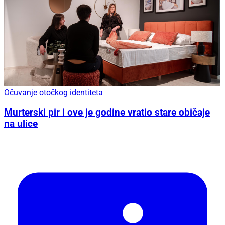
Očuvanje otočkog identiteta
Murterski pir i ove je godine vratio stare običaje
na ulice