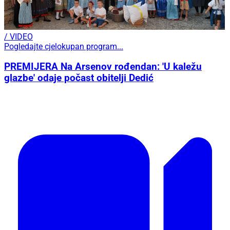
/ VIDEO
Pogledajte cjelokupan program...
PREMIJERA Na Arsenov rođendan: 'U kaležu
glazbe' odaje počast obitelji Dedić