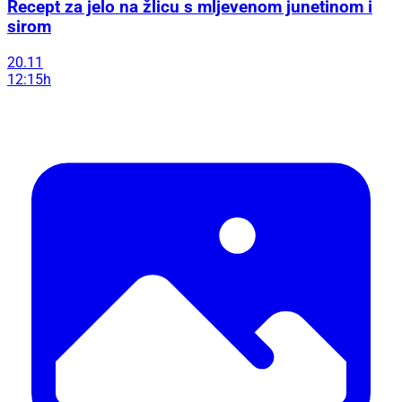
Recept za jelo na žlicu s mljevenom junetinom i
sirom
20.11
12:15h