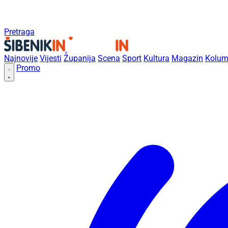
Pretraga
Najnovije
Vijesti
Županija
Scena
Sport
Kultura
Magazin
Kolum
Promo