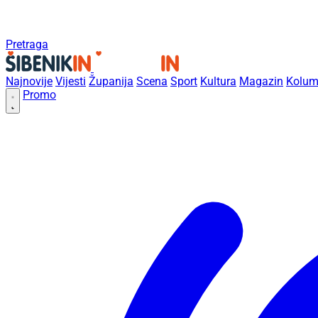
Pretraga
Najnovije
Vijesti
Županija
Scena
Sport
Kultura
Magazin
Kolum
Promo