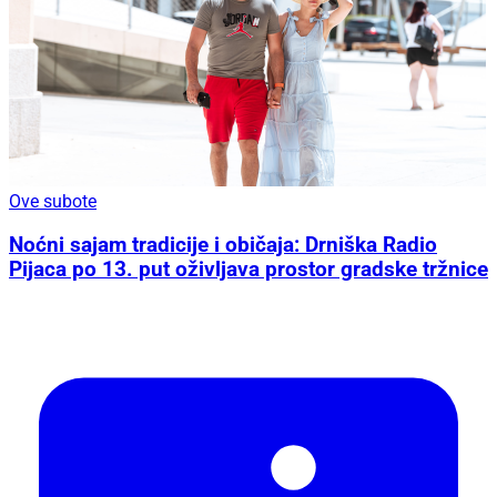
Ove subote
Noćni sajam tradicije i običaja: Drniška Radio
Pijaca po 13. put oživljava prostor gradske tržnice