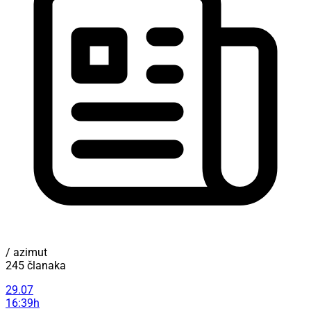
/ azimut
245 članaka
29.07
16:39h