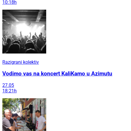
10:18h
Razigrani kolektiv
Vodimo vas na koncert KaliKamo u Azimutu
27.05
18:21h