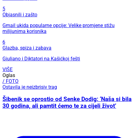
5
Objasnili i zašto
Gmail ukida popularne opcije: Velike promjene stižu
milijunima korisnika
6
Glazba, spiza i zabava
Giuliano i Diktatori na Kašićkoj fešti
VIŠE
Oglas
/ FOTO
Ostavila je neizbrisiv trag
Šibenik se oprostio od Senke Dodig: ‘Naša si bila
30 godina, ali pamtit ćemo te za cijeli život’