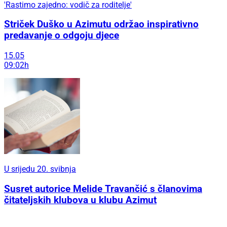
'Rastimo zajedno: vodič za roditelje'
Striček Duško u Azimutu održao inspirativno
predavanje o odgoju djece
15.05
09:02h
U srijedu 20. svibnja
Susret autorice Melide Travančić s članovima
čitateljskih klubova u klubu Azimut