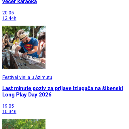
večer karaoka
20.05
12:44h
Festival vinila u Azimutu
Last minute poziv za prijave izlagača na šibenski
Long Play Day 2026
19.05
10:34h