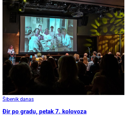
Šibenik danas
Đir po gradu, petak 7. kolovoza