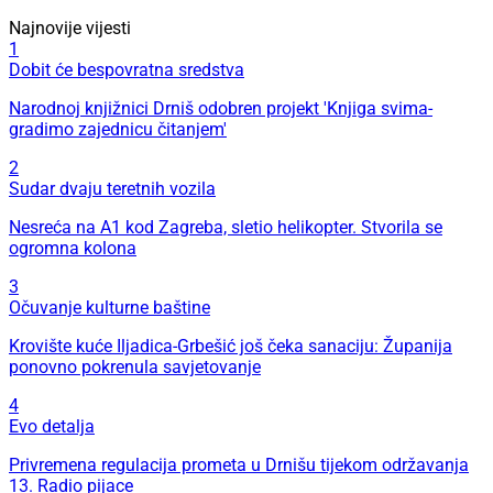
Najnovije vijesti
1
Dobit će bespovratna sredstva
Narodnoj knjižnici Drniš odobren projekt 'Knjiga svima-
gradimo zajednicu čitanjem'
2
Sudar dvaju teretnih vozila
Nesreća na A1 kod Zagreba, sletio helikopter. Stvorila se
ogromna kolona
3
Očuvanje kulturne baštine
Krovište kuće Iljadica-Grbešić još čeka sanaciju: Županija
ponovno pokrenula savjetovanje
4
Evo detalja
Privremena regulacija prometa u Drnišu tijekom održavanja
13. Radio pijace