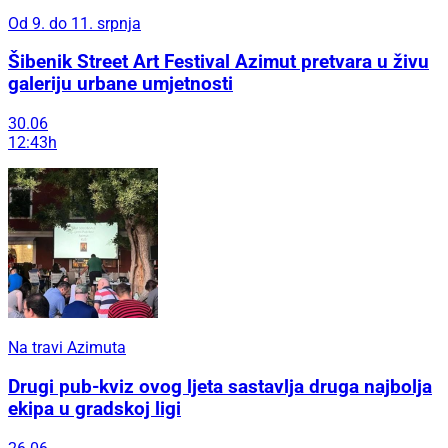
Od 9. do 11. srpnja
Šibenik Street Art Festival Azimut pretvara u živu
galeriju urbane umjetnosti
30.06
12:43h
Na travi Azimuta
Drugi pub-kviz ovog ljeta sastavlja druga najbolja
ekipa u gradskoj ligi