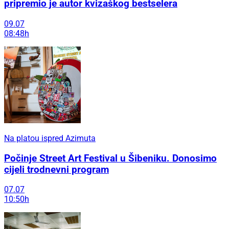
pripremio je autor kvizaškog bestselera
09.07
08:48h
Na platou ispred Azimuta
Počinje Street Art Festival u Šibeniku. Donosimo
cijeli trodnevni program
07.07
10:50h