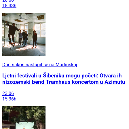
26.06
18:33h
Dan nakon nastupit će na Martinskoj
Ljetni festivali u Šibeniku mogu početi: Otvara ih
nizozemski bend Tramhaus koncertom u Azimutu
23.06
15:36h