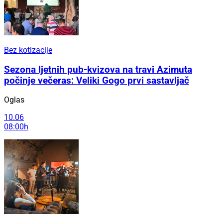
Bez kotizacije
Sezona ljetnih pub-kvizova na travi Azimuta
počinje večeras: Veliki Gogo prvi sastavljač
Oglas
10.06
08:00h