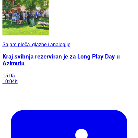
Sajam ploča, glazbe i analogije
Kraj svibnja rezerviran je za Long Play Day u
Azimutu
15.05
10:04h