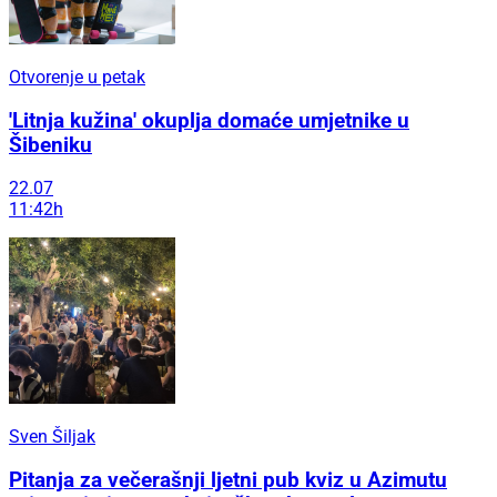
Otvorenje u petak
'Litnja kužina' okuplja domaće umjetnike u
Šibeniku
22.07
11:42h
Sven Šiljak
Pitanja za večerašnji ljetni pub kviz u Azimutu