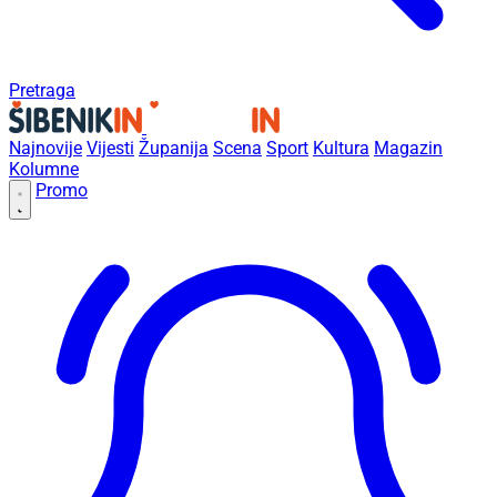
Pretraga
Najnovije
Vijesti
Županija
Scena
Sport
Kultura
Magazin
Kolumne
Promo