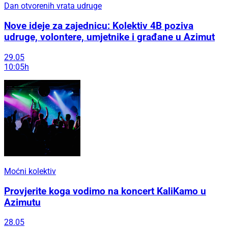
Dan otvorenih vrata udruge
Nove ideje za zajednicu: Kolektiv 4B poziva
udruge, volontere, umjetnike i građane u Azimut
29.05
10:05h
Moćni kolektiv
Provjerite koga vodimo na koncert KaliKamo u
Azimutu
28.05