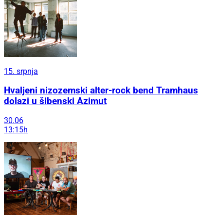
15. srpnja
Hvaljeni nizozemski alter-rock bend Tramhaus
dolazi u šibenski Azimut
30.06
13:15h