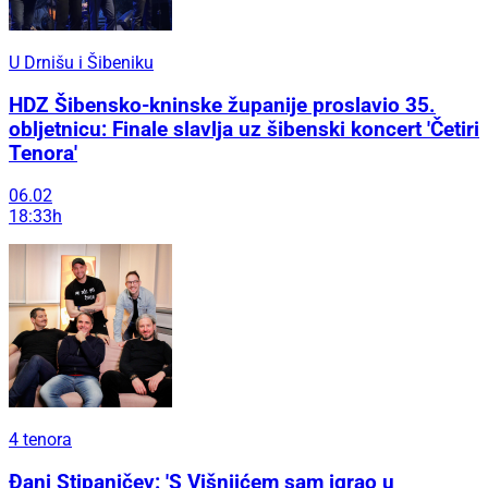
U Drnišu i Šibeniku
HDZ Šibensko-kninske županije proslavio 35.
obljetnicu: Finale slavlja uz šibenski koncert 'Četiri
Tenora'
06.02
18:33h
4 tenora
Đani Stipaničev: 'S Višnjićem sam igrao u