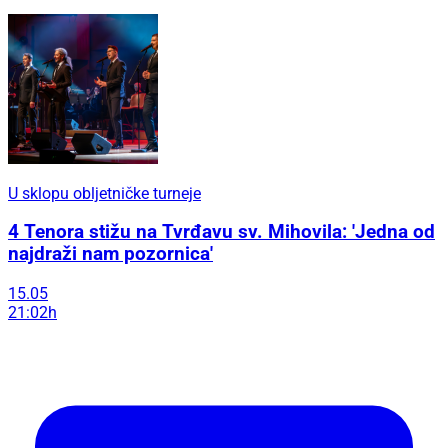
U sklopu obljetničke turneje
4 Tenora stižu na Tvrđavu sv. Mihovila: 'Jedna od
najdraži nam pozornica'
15.05
21:02h