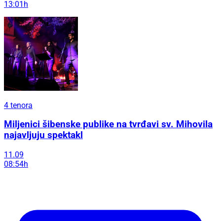
13:01h
4 tenora
Miljenici šibenske publike na tvrđavi sv. Mihovila
najavljuju spektakl
11.09
08:54h