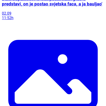
predstavi, on je postao svjetska faca, a ja bauljao'
02.09
11:52h