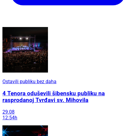
Ostavili publiku bez daha
4 Tenora oduševili šibensku publiku na
rasprodanoj Tvrđavi sv. Mihovila
29.08
12:54h