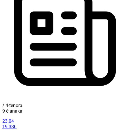
/ 4-tenora
9 članaka
23.04
19:33h