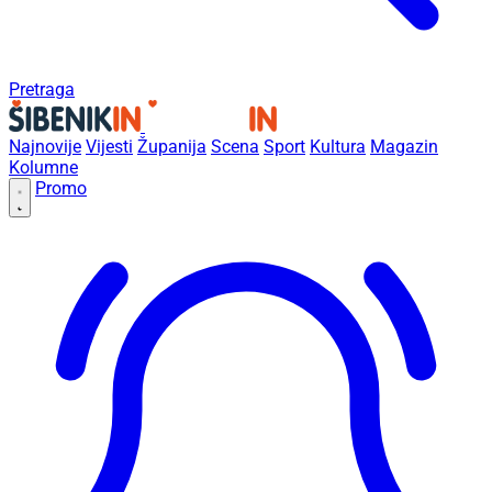
Pretraga
Najnovije
Vijesti
Županija
Scena
Sport
Kultura
Magazin
Kolumne
Promo