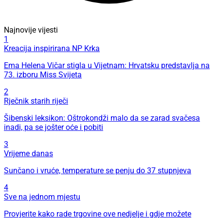
Najnovije vijesti
1
Kreacija inspirirana NP Krka
Ema Helena Vičar stigla u Vijetnam: Hrvatsku predstavlja na
73. izboru Miss Svijeta
2
Rječnik starih riječi
Šibenski leksikon: Oštrokondži malo da se zarad svačesa
inadi, pa se jošter oće i pobiti
3
Vrijeme danas
Sunčano i vruće, temperature se penju do 37 stupnjeva
4
Sve na jednom mjestu
Provjerite kako rade trgovine ove nedjelje i gdje možete