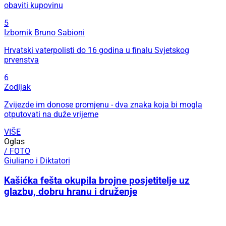
obaviti kupovinu
5
Izbornik Bruno Sabioni
Hrvatski vaterpolisti do 16 godina u finalu Svjetskog
prvenstva
6
Zodijak
Zvijezde im donose promjenu - dva znaka koja bi mogla
otputovati na duže vrijeme
VIŠE
Oglas
/ FOTO
Giuliano i Diktatori
Kašićka fešta okupila brojne posjetitelje uz
glazbu, dobru hranu i druženje