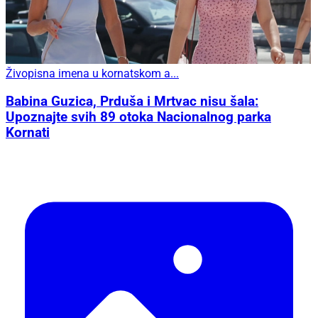
Živopisna imena u kornatskom a...
Babina Guzica, Prduša i Mrtvac nisu šala:
Upoznajte svih 89 otoka Nacionalnog parka
Kornati