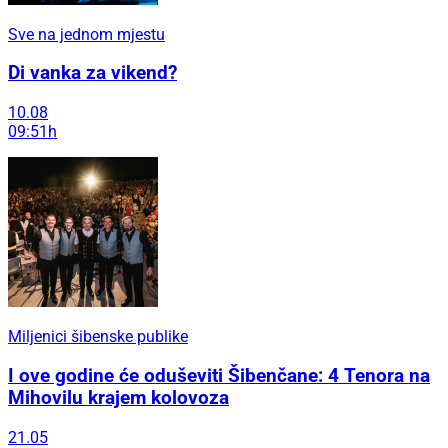
Sve na jednom mjestu
Di vanka za vikend?
10.08
09:51h
Miljenici šibenske publike
I ove godine će oduševiti Šibenčane: 4 Tenora na
Mihovilu krajem kolovoza
21.05