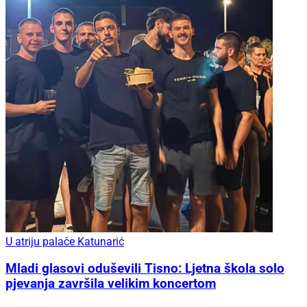
U atriju palače Katunarić
Mladi glasovi oduševili Tisno: Ljetna škola solo
pjevanja završila velikim koncertom