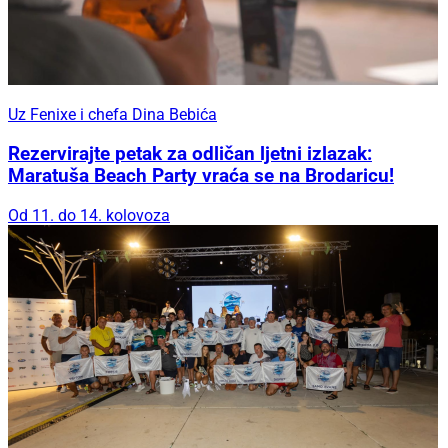
Uz Fenixe i chefa Dina Bebića
Rezervirajte petak za odličan ljetni izlazak:
Maratuša Beach Party vraća se na Brodaricu!
Od 11. do 14. kolovoza