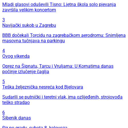
Mladi glasovi oduševili Tisno: Ljetna škola solo pjevanja
završila velikim koncertom
3
Navijački sukob u Zagrebu
BBB dočekali Torcidu na zagrebačkom aerodromu: Snimljena
masovna tučnjava na parkingu
4
Ovog vikenda
Oprez na Šipnatu, Tarcu i Vruljama: U Kornatima danas
počinje izlučenje čaglja
5
Teška željeznička nesreća kod Bjelovara
Sudarili se putnički i teretni vlak, ima ozlijeđenih, strojovođa
teško stradao
6
Šibenik danas
Đir po gradu, subota 8. kolovoza