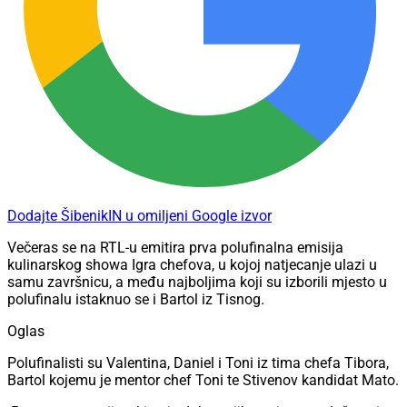
Dodajte ŠibenikIN u omiljeni Google izvor
Večeras se na RTL-u emitira prva polufinalna emisija
kulinarskog showa Igra chefova, u kojoj natjecanje ulazi u
samu završnicu, a među najboljima koji su izborili mjesto u
polufinalu istaknuo se i Bartol iz Tisnog.
Oglas
Polufinalisti su Valentina, Daniel i Toni iz tima chefa Tibora,
Bartol kojemu je mentor chef Toni te Stivenov kandidat Mato.