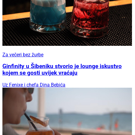
Za večeri bez žurbe
Ginfinity u Šibeniku stvorio je lounge iskustvo
kojem se gosti uvijek vraćaju
Uz Fenixe i chefa Dina Bebića