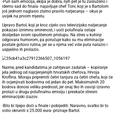
-Pun sam emocija, ekipa je dobra, njih pet je tu zasluženo i
idemo sad do finala- najavljuje chef Toni, koji je s Bartolom
još jednom naglasio zlatno pravilo natjecanja – okus je
uvijek na prvom mjestu.
Upravo Bartol, koji je kroz cijelo ovo televizijsko natjecanje
pokazao iznimnu smirenost, i uoči polufinala ostaje
dosljedan svom opuštenom pristupu. Na stres u kuhinji
odgovara humorom, pa poručuje kako su mu eliminacije
postale gotovo rutina, jer se u njima već više puta nalazio i
uspješno ih prolazio.
Naime, pred kandidatima je zahtjevan zadatak – kopiranje
jela jednog od najcjenjenijih hrvatskih chefova, Hrvoja
Kroflina. Moraju pripremiti četiri tanjura za četiri chefa, koji će
ih ocjenjivati bodovima od jedan do pet. Maksimalnih 20
bodova donosi veliku prednost, jer onaj tko ih osvoji izravno
prolazi u drugu polufinalnu emisiju i preskače stresni
eliminacijski izazov.
-Bilo bi lijepo doći u finale i pobijediti. Naravno, svatko bi to
volio okruniti s 25.000 eura- priznaje Bartol.