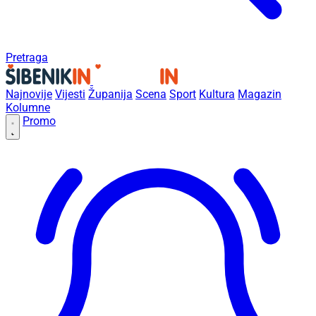
Pretraga
Najnovije
Vijesti
Županija
Scena
Sport
Kultura
Magazin
Kolumne
Promo