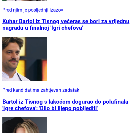
Radovi u tijeku
Poslovni adresar
Oglas
/ IZ KATEGORIJE
Pred njim je posljednji izazov
Kuhar Bartol iz Tisnog večeras se bori za vrijednu
nagradu u finalnoj 'Igri chefova'