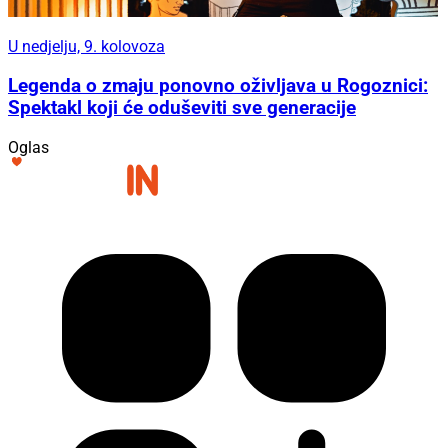
U nedjelju, 9. kolovoza
Legenda o zmaju ponovno oživljava u Rogoznici:
Spektakl koji će oduševiti sve generacije
Oglas