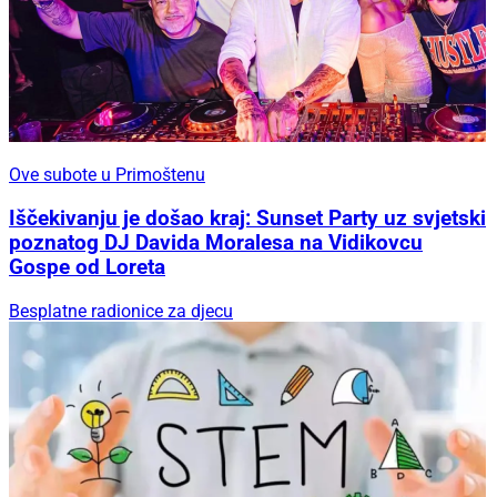
Zabava za sve generacije
Skradin nastavlja živjeti punim ljetnim ritmom:
Pogledajte što vas očekuje ovog tjedna
Ove subote u Primoštenu
Ove subote u Primoštenu
Iščekivanju je došao kraj: Sunset Party uz svjetski
poznatog DJ Davida Moralesa na Vidikovcu