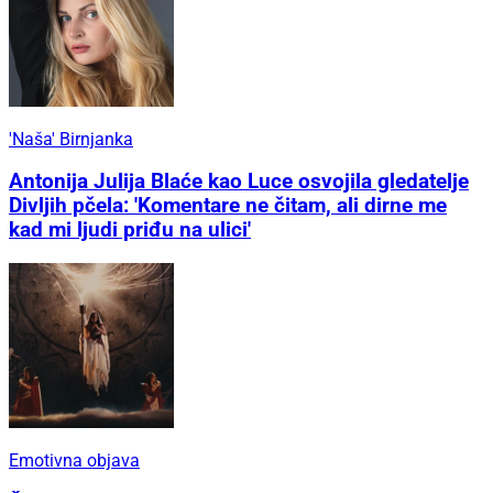
Pred kandidatima zahtjevan zadatak
Bartol iz Tisnog s lakoćom dogurao do polufinala
'Igre chefova': 'Bilo bi lijepo pobijediti'
'Naša' Birnjanka
Antonija Julija Blaće kao Luce osvojila gledatelje
Divljih pčela: 'Komentare ne čitam, ali dirne me
kad mi ljudi priđu na ulici'