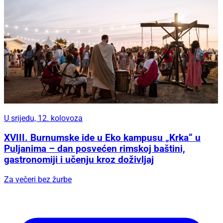
U srijedu, 12. kolovoza
XVIII. Burnumske ide u Eko kampusu „Krka“ u
Puljanima – dan posvećen rimskoj baštini,
gastronomiji i učenju kroz doživljaj
Za večeri bez žurbe