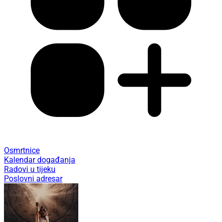
Osmrtnice
Kalendar događanja
Radovi u tijeku
Poslovni adresar