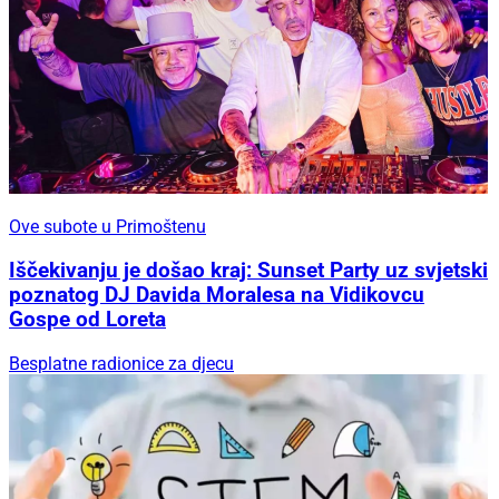
Ove subote u Primoštenu
Iščekivanju je došao kraj: Sunset Party uz svjetski
poznatog DJ Davida Moralesa na Vidikovcu
Gospe od Loreta
Besplatne radionice za djecu