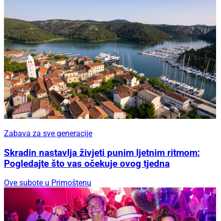
Zabava za sve generacije
Skradin nastavlja živjeti punim ljetnim ritmom:
Pogledajte što vas očekuje ovog tjedna
Ove subote u Primoštenu