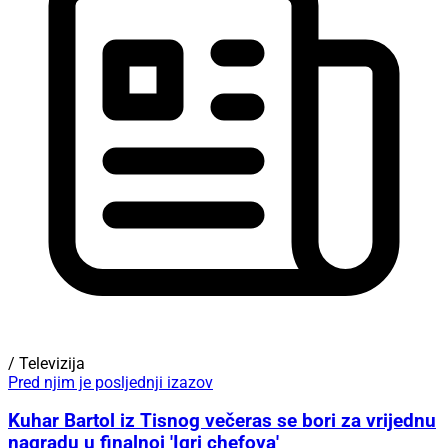
/ Televizija
Pred njim je posljednji izazov
Kuhar Bartol iz Tisnog večeras se bori za vrijednu
nagradu u finalnoj 'Igri chefova'