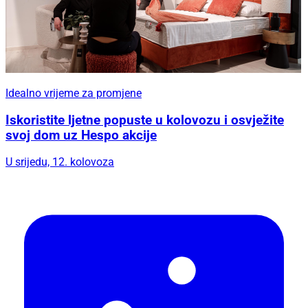
Idealno vrijeme za promjene
Iskoristite ljetne popuste u kolovozu i osvježite
svoj dom uz Hespo akcije
U srijedu, 12. kolovoza