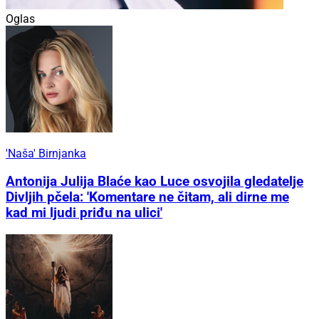
Oglas
'Naša' Birnjanka
Antonija Julija Blaće kao Luce osvojila gledatelje
Divljih pčela: 'Komentare ne čitam, ali dirne me
kad mi ljudi priđu na ulici'