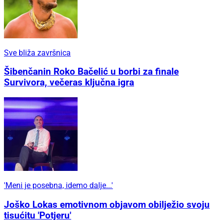
Sve bliža završnica
Šibenčanin Roko Bačelić u borbi za finale
Survivora, večeras ključna igra
'Meni je posebna, idemo dalje...'
Joško Lokas emotivnom objavom obilježio svoju
tisućitu 'Potjeru'