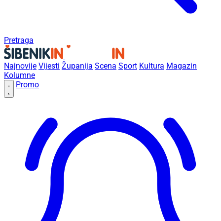
Pretraga
Najnovije
Vijesti
Županija
Scena
Sport
Kultura
Magazin
Kolumne
Promo