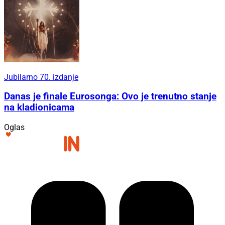
Jubilarno 70. izdanje
Danas je finale Eurosonga: Ovo je trenutno stanje
na kladionicama
Oglas