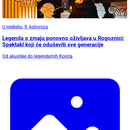
U nedjelju, 9. kolovoza
Legenda o zmaju ponovno oživljava u Rogoznici:
Spektakl koji će oduševiti sve generacije
Od akustike do legendarnih Kojota