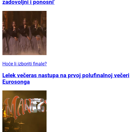
zadovoljni i ponosni'
Hoće li izboriti finale?
Lelek večeras nastupa na prvoj polufinalnoj večeri
Eurosonga