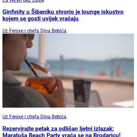
Za večeri bez žurbe
Ginfinity u Šibeniku stvorio je lounge iskustvo
kojem se gosti uvijek vraćaju
Uz Fenixe i chefa Dina Bebića
Uz Fenixe i chefa Dina Bebića
Rezervirajte petak za odličan ljetni izlazak:
Maratuša Beach Party vraća se na Brodaricu!