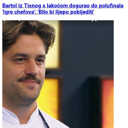
Bartol iz Tisnog s lakoćom dogurao do polufinala
'Igre chefova': 'Bilo bi lijepo pobijediti'