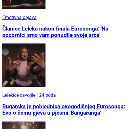
Emotivna objava
Članice Leleka nakon finala Eurosonga: 'Na
pozornici smo vam ponudile svoje srce'
Lelekice osvojile 124 boda
Bugarska je pobjednica ovogodišnjeg Eurosonga:
Evo o čemu pjeva u pjesmi 'Bangaranga'