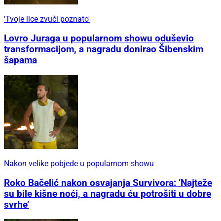
'Tvoje lice zvuči poznato'
Lovro Juraga u popularnom showu oduševio
transformacijom, a nagradu donirao Šibenskim
šapama
Nakon velike pobjede u popularnom showu
Roko Bačelić nakon osvajanja Survivora: ‘Najteže
su bile kišne noći, a nagradu ću potrošiti u dobre
svrhe’