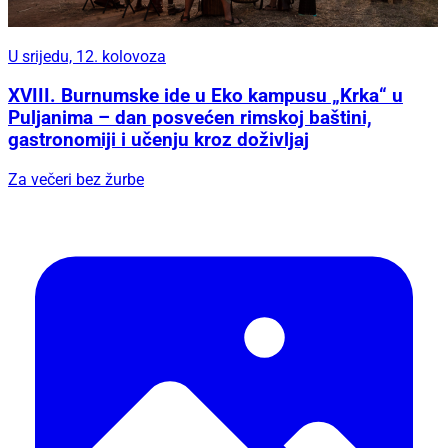
U srijedu, 12. kolovoza
XVIII. Burnumske ide u Eko kampusu „Krka“ u
Puljanima – dan posvećen rimskoj baštini,
gastronomiji i učenju kroz doživljaj
Za večeri bez žurbe