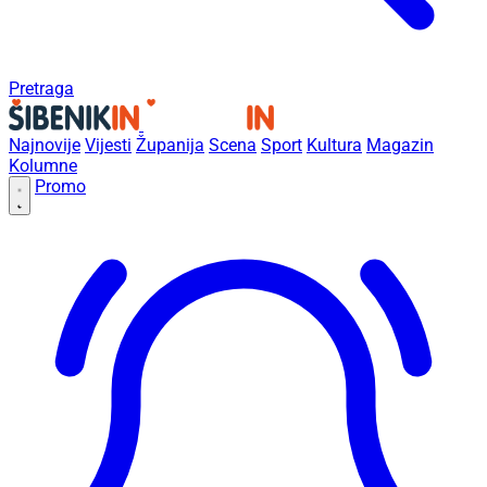
Pretraga
Najnovije
Vijesti
Županija
Scena
Sport
Kultura
Magazin
Kolumne
Promo