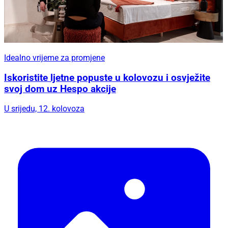
Idealno vrijeme za promjene
Iskoristite ljetne popuste u kolovozu i osvježite
svoj dom uz Hespo akcije
U srijedu, 12. kolovoza