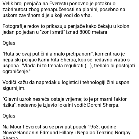
Velik broj penjača na Everestu ponovno je potaknuo
zabrinutost zbog prenapučenosti na planini, posebno na
uskom završnom dijelu koji vodi do vrha.
Fotografije redovito prikazuju penjače kako čekaju u koloni
jedan po jedan u "zoni smrti" iznad 8000 metara.
Oglas
"Ruta se ovaj put činila malo pretrpanom", komentirao je
nepalski penjač Kami Rita Sherpa, koji se nedavno vratio s
uspona. "Vlada bi to trebala regulirati (...), trebalo bi postojati
ograničenje."
Vodiči kažu da napredak u logistici i tehnologiji čini uspon
sigurnijim.
"Glavni uzrok nesreća ostaje vrijeme; to je primarni faktor
rizika", nedavno je izjavio lokalni vodič Dorchi Sherpa.
Oglas
Na Mount Everest su se prvi put popeli 1953. godine
Novozelanđanin Edmund Hillary i Nepalac Tenzing Norgay
Sherpa.