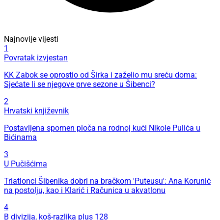
Najnovije vijesti
1
Povratak izvjestan
KK Zabok se oprostio od Širka i zaželio mu sreću doma:
Sjećate li se njegove prve sezone u Šibenci?
2
Hrvatski književnik
Postavljena spomen ploča na rodnoj kući Nikole Pulića u
Bićinama
3
U Pučišćima
Triatlonci Šibenika dobri na bračkom 'Puteusu': Ana Korunić
na postolju, kao i Klarić i Računica u akvatlonu
4
B divizija, koš-razlika plus 128