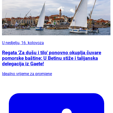
U nedjelju, 16. kolovoza
Regata 'Za dušu i tilo' ponovno okuplja čuvare
pomorske baštine: U Betinu stiže i talijanska
delegacija iz Gaete!
Idealno vrijeme za promjene