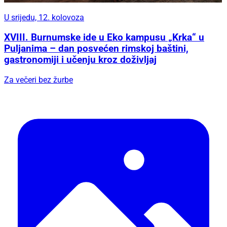
U srijedu, 12. kolovoza
XVIII. Burnumske ide u Eko kampusu „Krka“ u
Puljanima – dan posvećen rimskoj baštini,
gastronomiji i učenju kroz doživljaj
Za večeri bez žurbe