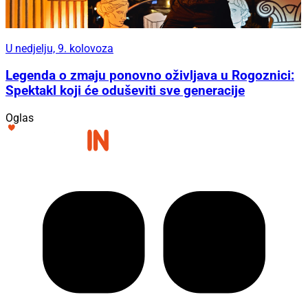
U nedjelju, 9. kolovoza
Legenda o zmaju ponovno oživljava u Rogoznici:
Spektakl koji će oduševiti sve generacije
Oglas