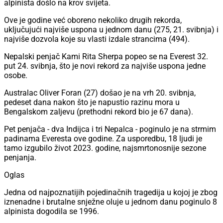
alpinista došlo na krov svijeta.
Ove je godine već oboreno nekoliko drugih rekorda,
uključujući najviše uspona u jednom danu (275, 21. svibnja) i
najviše dozvola koje su vlasti izdale strancima (494).
Nepalski penjač Kami Rita Sherpa popeo se na Everest 32.
put 24. svibnja, što je novi rekord za najviše uspona jedne
osobe.
Australac Oliver Foran (27) došao je na vrh 20. svibnja,
pedeset dana nakon što je napustio razinu mora u
Bengalskom zaljevu (prethodni rekord bio je 67 dana).
Pet penjača - dva Indijca i tri Nepalca - poginulo je na strmim
padinama Everesta ove godine. Za usporedbu, 18 ljudi je
tamo izgubilo život 2023. godine, najsmrtonosnije sezone
penjanja.
Oglas
Jedna od najpoznatijih pojedinačnih tragedija u kojoj je zbog
iznenadne i brutalne snježne oluje u jednom danu poginulo 8
alpinista dogodila se 1996.