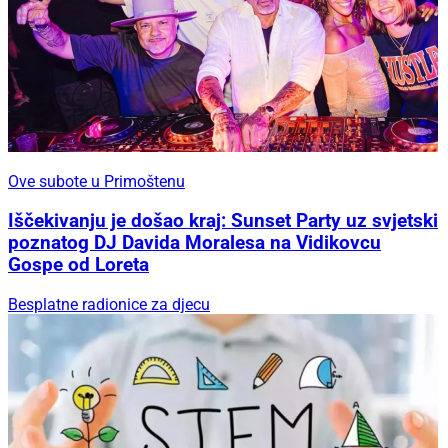
Ove subote u Primoštenu
Iščekivanju je došao kraj: Sunset Party uz svjetski
poznatog DJ Davida Moralesa na Vidikovcu
Gospe od Loreta
Besplatne radionice za djecu