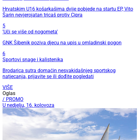
Hrvatskim U16 košarkašima dvije pobjede na startu EP, Vito
Šarin nevjerojatan tricaš protiv Cipra
5
'Uči se više od nogometa'
GNK Šibenik poziva djecu na upis u omladinski pogon
6
Sportovi snage i kalistenika
Brodarica sutra domaćin nesvakidašnjeg sportskog
natjecanja, prijavite se ili dođite pogledati
VIŠE
Oglas
/ PROMO
U nedjelju, 16. kolovoza