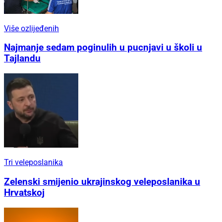
Više ozlijeđenih
Najmanje sedam poginulih u pucnjavi u školi u
Tajlandu
Tri veleposlanika
Zelenski smijenio ukrajinskog veleposlanika u
Hrvatskoj