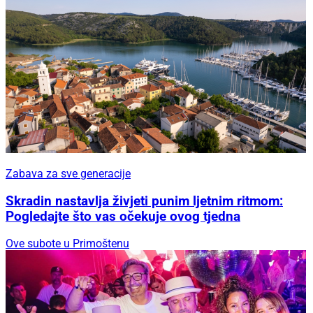
Zabava za sve generacije
Skradin nastavlja živjeti punim ljetnim ritmom:
Pogledajte što vas očekuje ovog tjedna
Ove subote u Primoštenu