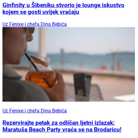
Ginfinity u Šibeniku stvorio je lounge iskustvo
kojem se gosti uvijek vraćaju
Uz Fenixe i chefa Dina Bebića
Uz Fenixe i chefa Dina Bebića
Rezervirajte petak za odličan ljetni izlazak:
Maratuša Beach Party vraća se na Brodaricu!