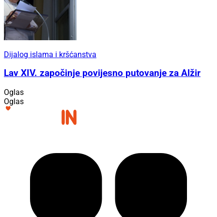
Dijalog islama i kršćanstva
Lav XIV. započinje povijesno putovanje za Alžir
Oglas
Oglas