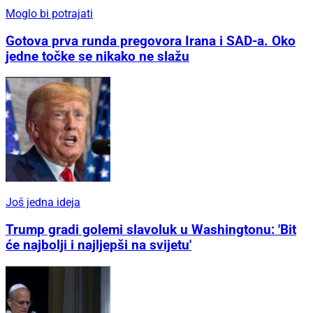
Moglo bi potrajati
Gotova prva runda pregovora Irana i SAD-a. Oko
jedne točke se nikako ne slažu
Još jedna ideja
Trump gradi golemi slavoluk u Washingtonu: 'Bit
će najbolji i najljepši na svijetu'