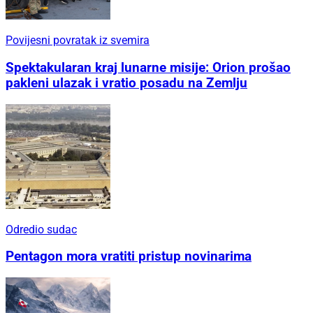
Povijesni povratak iz svemira
Spektakularan kraj lunarne misije: Orion prošao
pakleni ulazak i vratio posadu na Zemlju
Odredio sudac
Pentagon mora vratiti pristup novinarima