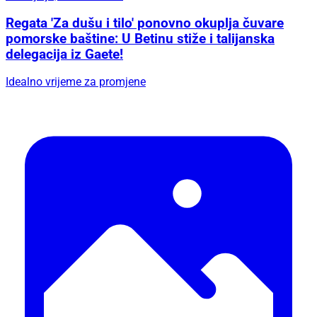
Regata 'Za dušu i tilo' ponovno okuplja čuvare
pomorske baštine: U Betinu stiže i talijanska
delegacija iz Gaete!
Idealno vrijeme za promjene