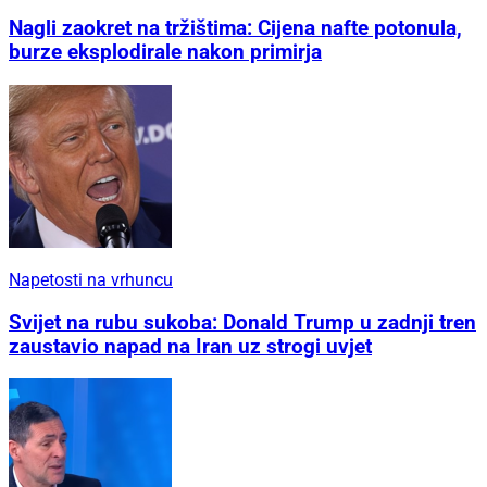
Nagli zaokret na tržištima: Cijena nafte potonula,
burze eksplodirale nakon primirja
Napetosti na vrhuncu
Svijet na rubu sukoba: Donald Trump u zadnji tren
zaustavio napad na Iran uz strogi uvjet