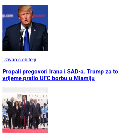
Uživao s obitelji
Propali pregovori Irana i SAD-a. Trump za to
vrijeme pratio UFC borbu u Miamiju