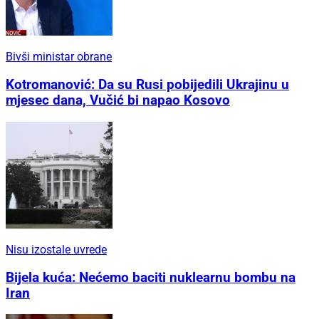
Bivši ministar obrane
Kotromanović: Da su Rusi pobijedili Ukrajinu u
mjesec dana, Vučić bi napao Kosovo
Nisu izostale uvrede
Bijela kuća: Nećemo baciti nuklearnu bombu na
Iran