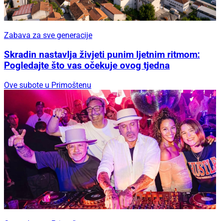
Zabava za sve generacije
Skradin nastavlja živjeti punim ljetnim ritmom:
Pogledajte što vas očekuje ovog tjedna
Ove subote u Primoštenu