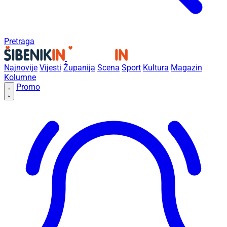
Pretraga
Najnovije
Vijesti
Županija
Scena
Sport
Kultura
Magazin
Kolumne
Promo