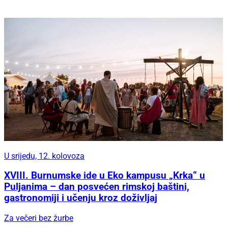
U srijedu, 12. kolovoza
XVIII. Burnumske ide u Eko kampusu „Krka“ u
Puljanima – dan posvećen rimskoj baštini,
gastronomiji i učenju kroz doživljaj
Za večeri bez žurbe