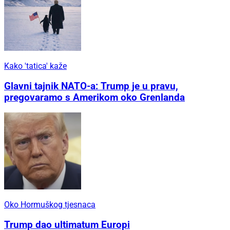
Kako 'tatica' kaže
Glavni tajnik NATO-a: Trump je u pravu,
pregovaramo s Amerikom oko Grenlanda
Oko Hormuškog tjesnaca
Trump dao ultimatum Europi