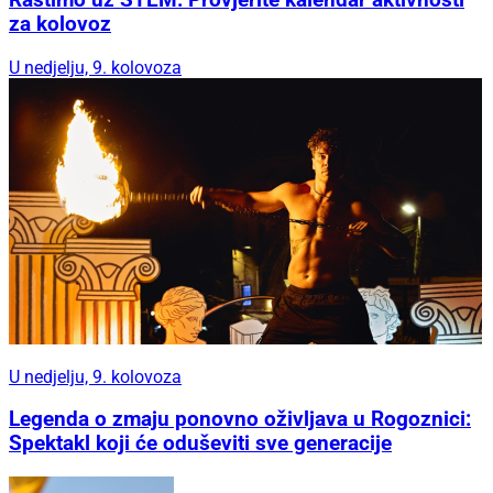
Rastimo uz STEM: Provjerite kalendar aktivnosti
za kolovoz
U nedjelju, 9. kolovoza
U nedjelju, 9. kolovoza
Legenda o zmaju ponovno oživljava u Rogoznici:
Spektakl koji će oduševiti sve generacije