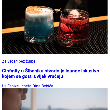
Za večeri bez žurbe
Ginfinity u Šibeniku stvorio je lounge iskustvo
kojem se gosti uvijek vraćaju
Uz Fenixe i chefa Dina Bebića