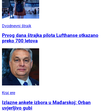
Dvodnevni štrajk
Prvog dana štrajka pilota Lufthanse otkazano
preko 700 letova
Kraj ere
Izlazne ankete izbora u Mađarskoj: Orban
uvjerljivo gubi