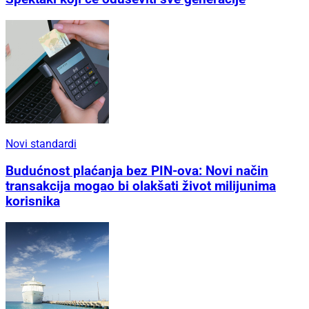
Novi standardi
Budućnost plaćanja bez PIN-ova: Novi način
transakcija mogao bi olakšati život milijunima
korisnika