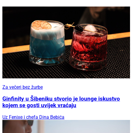
Za večeri bez žurbe
Ginfinity u Šibeniku stvorio je lounge iskustvo
kojem se gosti uvijek vraćaju
Uz Fenixe i chefa Dina Bebića