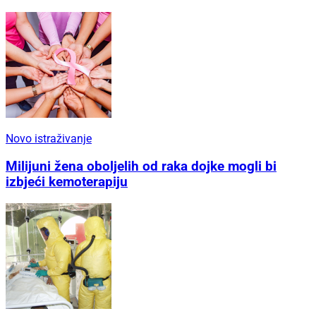
Novo istraživanje
Milijuni žena oboljelih od raka dojke mogli bi
izbjeći kemoterapiju