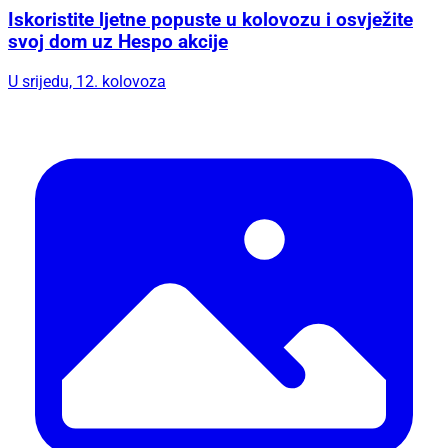
Iskoristite ljetne popuste u kolovozu i osvježite
svoj dom uz Hespo akcije
U srijedu, 12. kolovoza