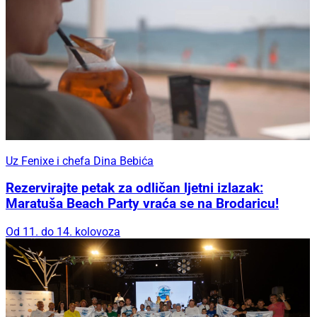
Uz Fenixe i chefa Dina Bebića
Rezervirajte petak za odličan ljetni izlazak:
Maratuša Beach Party vraća se na Brodaricu!
Od 11. do 14. kolovoza