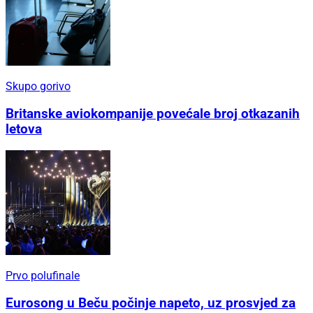
Skupo gorivo
Britanske aviokompanije povećale broj otkazanih
letova
Prvo polufinale
Eurosong u Beču počinje napeto, uz prosvjed za