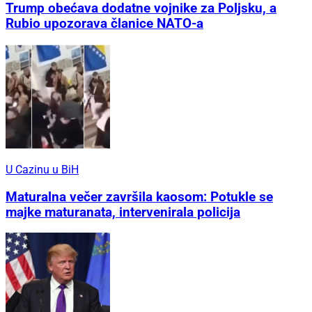
Trump obećava dodatne vojnike za Poljsku, a
Rubio upozorava članice NATO-a
U Cazinu u BiH
Maturalna večer završila kaosom: Potukle se
majke maturanata, intervenirala policija