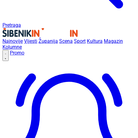
Pretraga
Najnovije
Vijesti
Županija
Scena
Sport
Kultura
Magazin
Kolumne
Promo