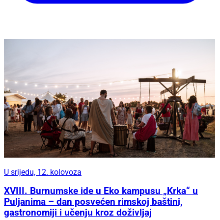
U srijedu, 12. kolovoza
XVIII. Burnumske ide u Eko kampusu „Krka“ u
Puljanima – dan posvećen rimskoj baštini,
gastronomiji i učenju kroz doživljaj