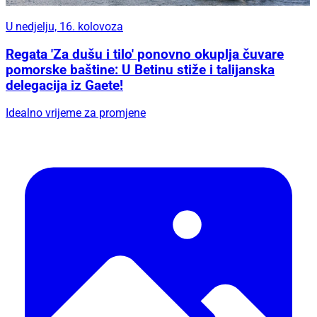
U nedjelju, 16. kolovoza
Regata 'Za dušu i tilo' ponovno okuplja čuvare
pomorske baštine: U Betinu stiže i talijanska
delegacija iz Gaete!
Idealno vrijeme za promjene