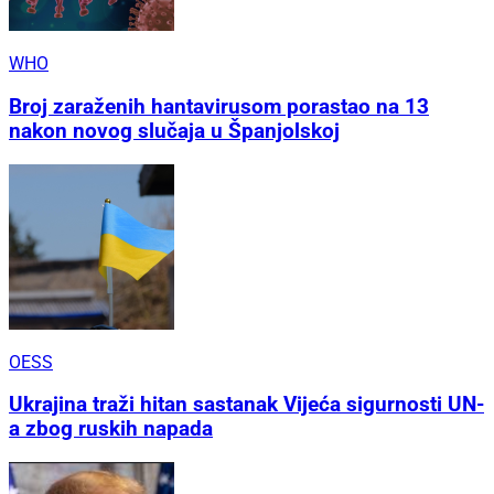
WHO
Broj zaraženih hantavirusom porastao na 13
nakon novog slučaja u Španjolskoj
OESS
Ukrajina traži hitan sastanak Vijeća sigurnosti UN-
a zbog ruskih napada