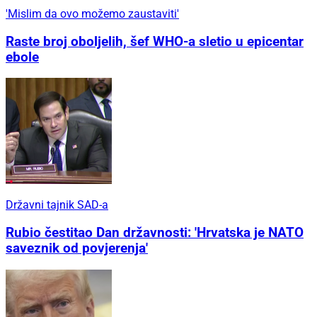
'Mislim da ovo možemo zaustaviti'
Raste broj oboljelih, šef WHO-a sletio u epicentar
ebole
Državni tajnik SAD-a
Rubio čestitao Dan državnosti: 'Hrvatska je NATO
saveznik od povjerenja'