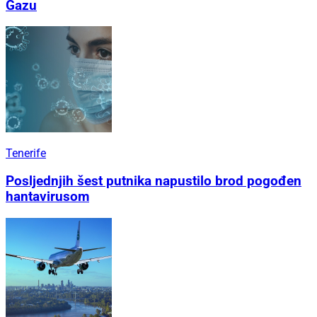
Gazu
Tenerife
Posljednjih šest putnika napustilo brod pogođen
hantavirusom