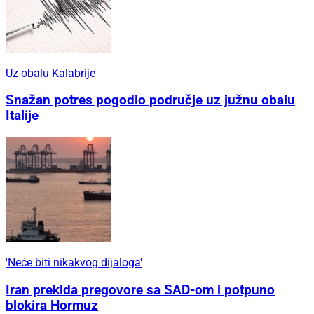
Uz obalu Kalabrije
Snažan potres pogodio područje uz južnu obalu
Italije
'Neće biti nikakvog dijaloga'
Iran prekida pregovore sa SAD-om i potpuno
blokira Hormuz