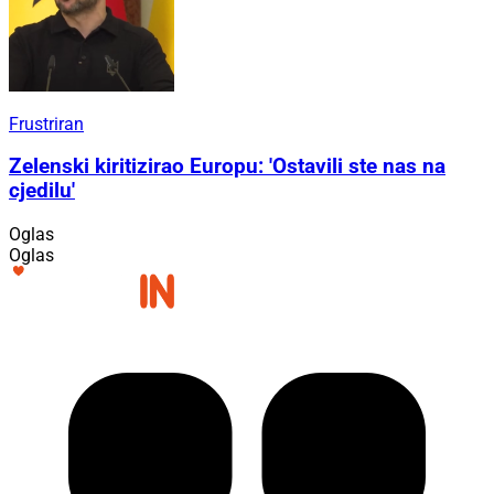
Frustriran
Zelenski kiritizirao Europu: 'Ostavili ste nas na
cjedilu'
Oglas
Oglas