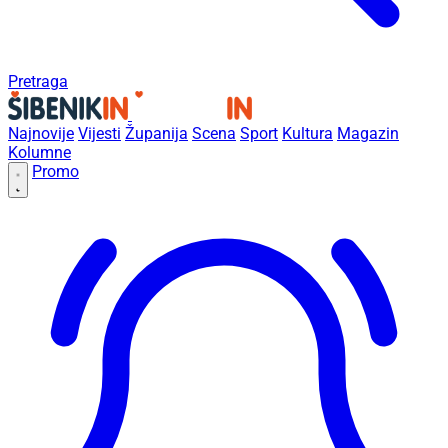
Pretraga
Najnovije
Vijesti
Županija
Scena
Sport
Kultura
Magazin
Kolumne
Promo