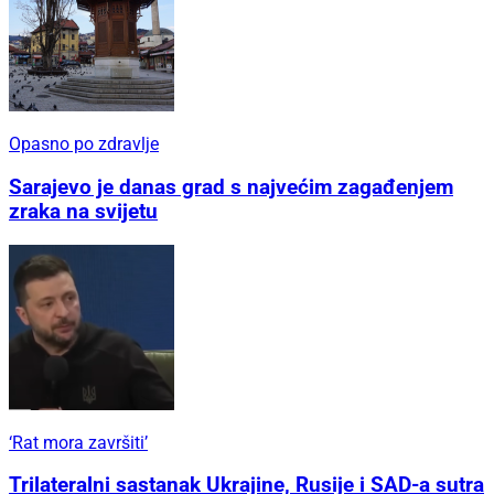
Opasno po zdravlje
Sarajevo je danas grad s najvećim zagađenjem
zraka na svijetu
‘Rat mora završiti’
Trilateralni sastanak Ukrajine, Rusije i SAD-a sutra