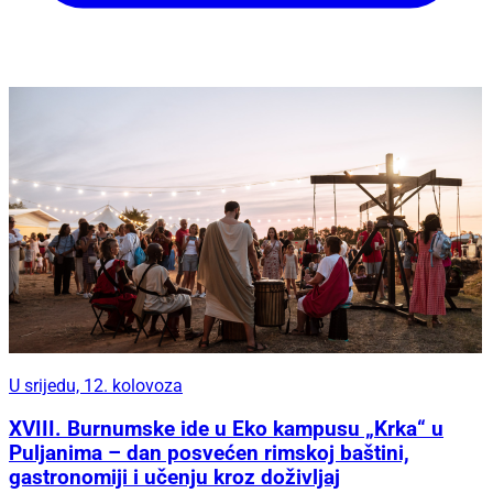
U srijedu, 12. kolovoza
XVIII. Burnumske ide u Eko kampusu „Krka“ u
Puljanima – dan posvećen rimskoj baštini,
gastronomiji i učenju kroz doživljaj