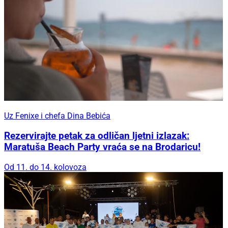
Uz Fenixe i chefa Dina Bebića
Rezervirajte petak za odličan ljetni izlazak:
Maratuša Beach Party vraća se na Brodaricu!
Od 11. do 14. kolovoza