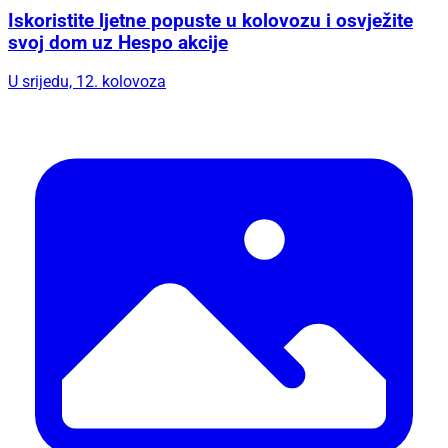
Iskoristite ljetne popuste u kolovozu i osvježite
svoj dom uz Hespo akcije
U srijedu, 12. kolovoza