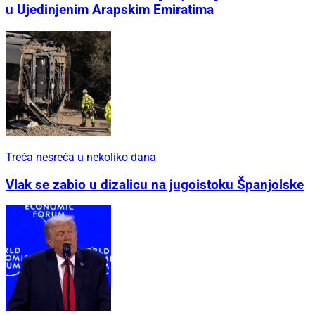
u Ujedinjenim Arapskim Emiratima
Treća nesreća u nekoliko dana
Vlak se zabio u dizalicu na jugoistoku Španjolske