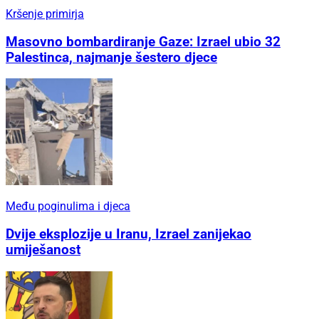
Kršenje primirja
Masovno bombardiranje Gaze: Izrael ubio 32
Palestinca, najmanje šestero djece
Među poginulima i djeca
Dvije eksplozije u Iranu, Izrael zanijekao
umiješanost