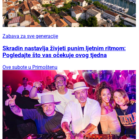
Zabava za sve generacije
Skradin nastavlja živjeti punim ljetnim ritmom:
Pogledajte što vas očekuje ovog tjedna
Ove subote u Primoštenu