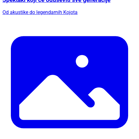
Spektakl koji će oduševiti sve generacije
Od akustike do legendarnih Kojota