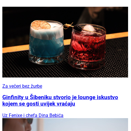
Za večeri bez žurbe
Ginfinity u Šibeniku stvorio je lounge iskustvo
kojem se gosti uvijek vraćaju
Uz Fenixe i chefa Dina Bebića