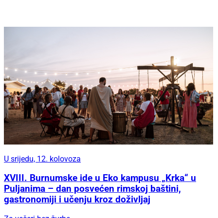
U srijedu, 12. kolovoza
XVIII. Burnumske ide u Eko kampusu „Krka“ u
Puljanima – dan posvećen rimskoj baštini,
gastronomiji i učenju kroz doživljaj