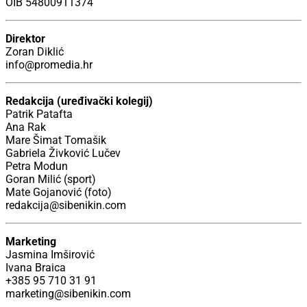
OIB 54800911374
Direktor
Zoran Diklić
info@promedia.hr
Redakcija (uređivački kolegij)
Patrik Patafta
Ana Rak
Mare Šimat Tomašik
Gabriela Živković Lučev
Petra Modun
Goran Milić (sport)
Mate Gojanović (foto)
redakcija@sibenikin.com
Marketing
Jasmina Imširović
Ivana Braica
+385 95 710 31 91
marketing@sibenikin.com