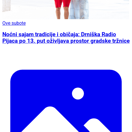
Ove subote
Noćni sajam tradicije i običaja: Drniška Radio
Pijaca po 13. put oživljava prostor gradske tržnice