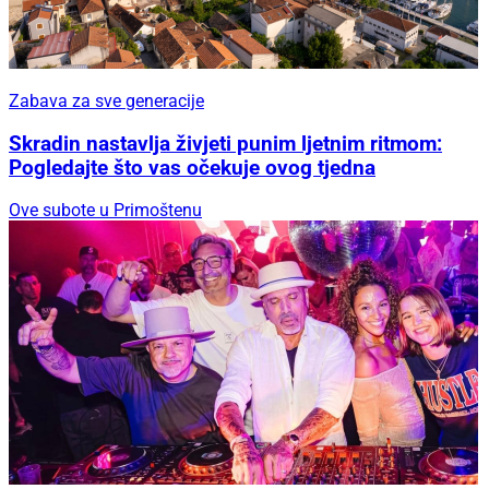
Zabava za sve generacije
Skradin nastavlja živjeti punim ljetnim ritmom:
Pogledajte što vas očekuje ovog tjedna
Ove subote u Primoštenu