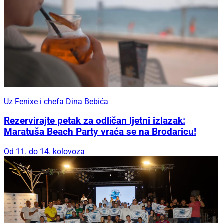
Uz Fenixe i chefa Dina Bebića
Rezervirajte petak za odličan ljetni izlazak:
Maratuša Beach Party vraća se na Brodaricu!
Od 11. do 14. kolovoza