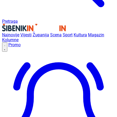
Pretraga
Najnovije
Vijesti
Županija
Scena
Sport
Kultura
Magazin
Kolumne
Promo