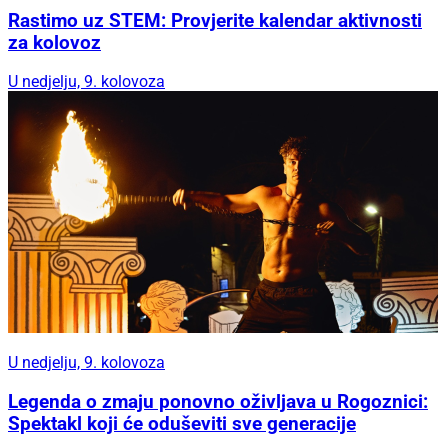
Rastimo uz STEM: Provjerite kalendar aktivnosti
za kolovoz
U nedjelju, 9. kolovoza
U nedjelju, 9. kolovoza
Legenda o zmaju ponovno oživljava u Rogoznici:
Spektakl koji će oduševiti sve generacije