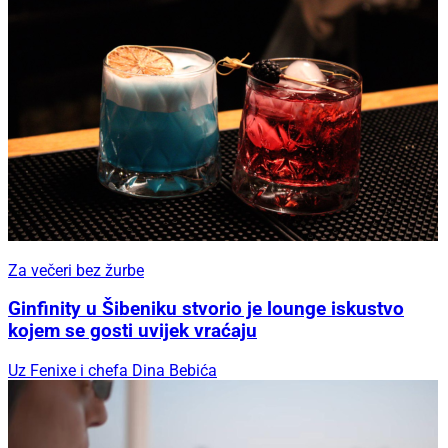
Za večeri bez žurbe
Ginfinity u Šibeniku stvorio je lounge iskustvo
kojem se gosti uvijek vraćaju
Uz Fenixe i chefa Dina Bebića