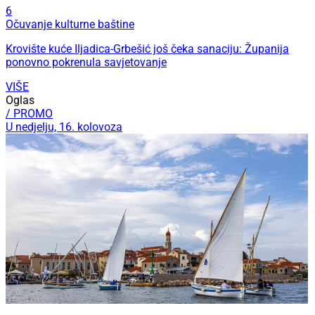
6
Očuvanje kulturne baštine
Krovište kuće Iljadica-Grbešić još čeka sanaciju: Županija
ponovno pokrenula savjetovanje
VIŠE
Oglas
/ PROMO
U nedjelju, 16. kolovoza