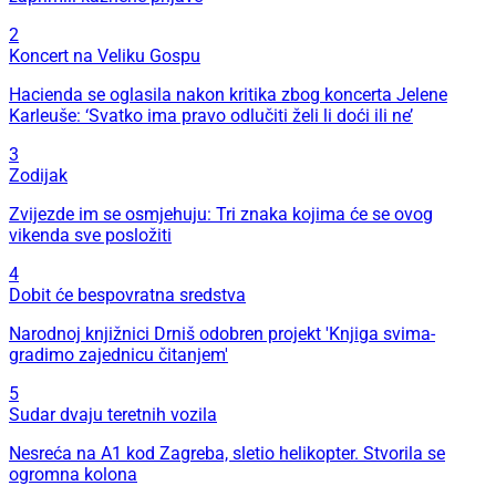
2
Koncert na Veliku Gospu
Hacienda se oglasila nakon kritika zbog koncerta Jelene
Karleuše: ‘Svatko ima pravo odlučiti želi li doći ili ne’
3
Zodijak
Zvijezde im se osmjehuju: Tri znaka kojima će se ovog
vikenda sve posložiti
4
Dobit će bespovratna sredstva
Narodnoj knjižnici Drniš odobren projekt 'Knjiga svima-
gradimo zajednicu čitanjem'
5
Sudar dvaju teretnih vozila
Nesreća na A1 kod Zagreba, sletio helikopter. Stvorila se
ogromna kolona