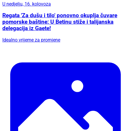
U nedjelju, 16. kolovoza
Regata 'Za dušu i tilo' ponovno okuplja čuvare
pomorske baštine: U Betinu stiže i talijanska
delegacija iz Gaete!
Idealno vrijeme za promjene