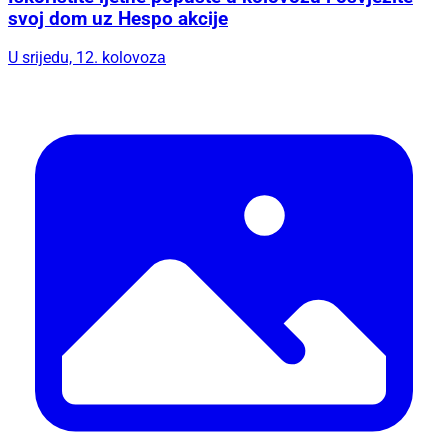
svoj dom uz Hespo akcije
U srijedu, 12. kolovoza