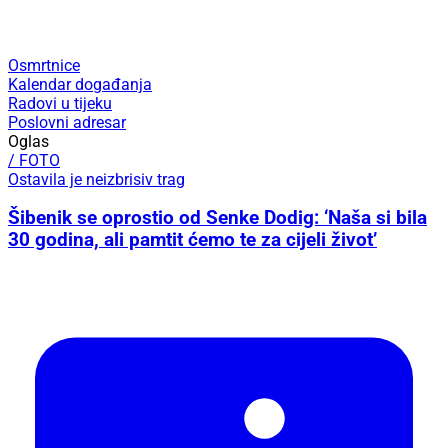
Osmrtnice
Kalendar događanja
Radovi u tijeku
Poslovni adresar
Oglas
/ FOTO
Ostavila je neizbrisiv trag
Šibenik se oprostio od Senke Dodig: ‘Naša si bila
30 godina, ali pamtit ćemo te za cijeli život’