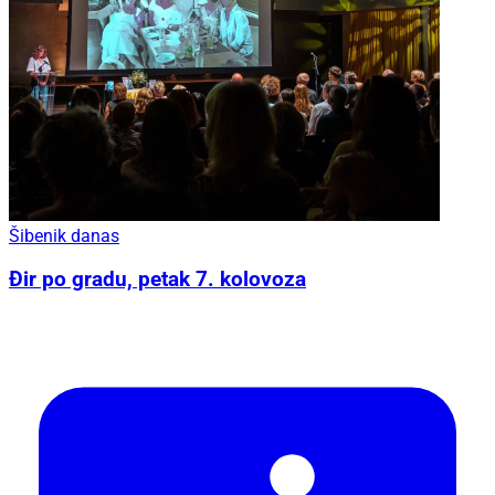
Šibenik danas
Đir po gradu, petak 7. kolovoza