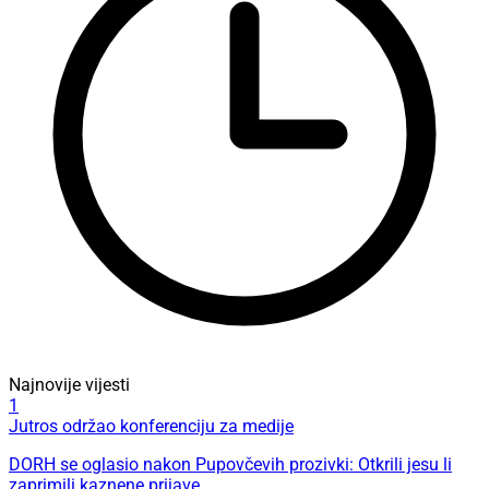
Najnovije vijesti
1
Jutros održao konferenciju za medije
DORH se oglasio nakon Pupovčevih prozivki: Otkrili jesu li
zaprimili kaznene prijave