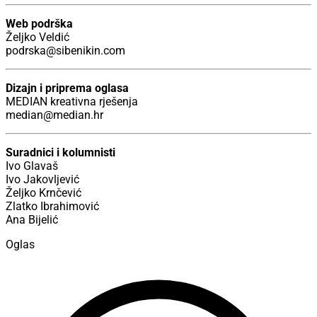
Web podrška
Željko Veldić
​podrska@sibenikin.com
Dizajn i priprema oglasa
MEDIAN kreativna rješenja
median@median.hr
Suradnici i kolumnisti
Ivo Glavaš
Ivo Jakovljević
Željko Krnčević
Zlatko Ibrahimović
Ana Bijelić
Oglas