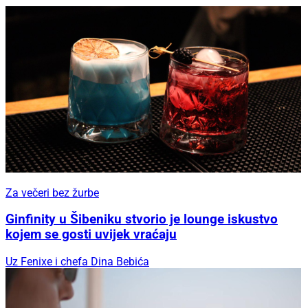
Za večeri bez žurbe
Ginfinity u Šibeniku stvorio je lounge iskustvo
kojem se gosti uvijek vraćaju
Uz Fenixe i chefa Dina Bebića