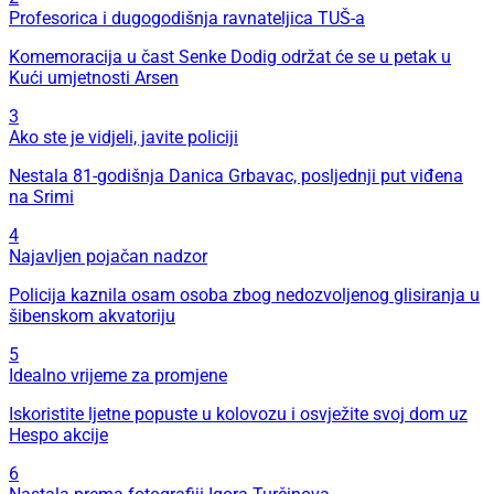
Profesorica i dugogodišnja ravnateljica TUŠ-a
Komemoracija u čast Senke Dodig održat će se u petak u
Kući umjetnosti Arsen
3
Ako ste je vidjeli, javite policiji
Nestala 81-godišnja Danica Grbavac, posljednji put viđena
na Srimi
4
Najavljen pojačan nadzor
Policija kaznila osam osoba zbog nedozvoljenog glisiranja u
šibenskom akvatoriju
5
Idealno vrijeme za promjene
Iskoristite ljetne popuste u kolovozu i osvježite svoj dom uz
Hespo akcije
6