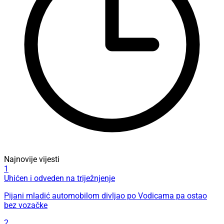
Najnovije vijesti
1
Uhićen i odveden na triježnjenje
Pijani mladić automobilom divljao po Vodicama pa ostao
bez vozačke
2