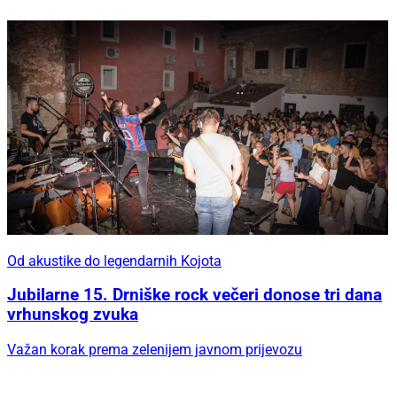
Od akustike do legendarnih Kojota
Jubilarne 15. Drniške rock večeri donose tri dana
vrhunskog zvuka
Važan korak prema zelenijem javnom prijevozu