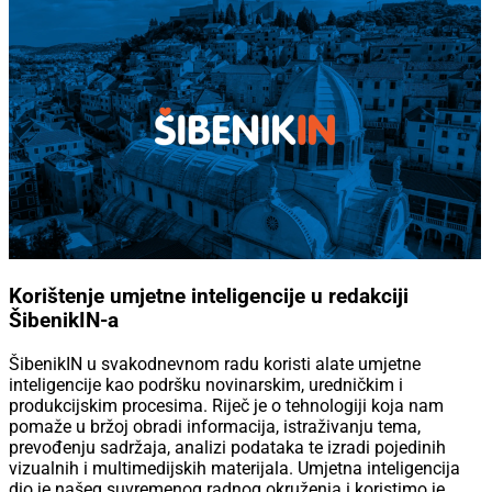
Korištenje umjetne inteligencije u redakciji
ŠibenikIN-a
ŠibenikIN u svakodnevnom radu koristi alate umjetne
inteligencije kao podršku novinarskim, uredničkim i
produkcijskim procesima. Riječ je o tehnologiji koja nam
pomaže u bržoj obradi informacija, istraživanju tema,
prevođenju sadržaja, analizi podataka te izradi pojedinih
vizualnih i multimedijskih materijala. Umjetna inteligencija
dio je našeg suvremenog radnog okruženja i koristimo je