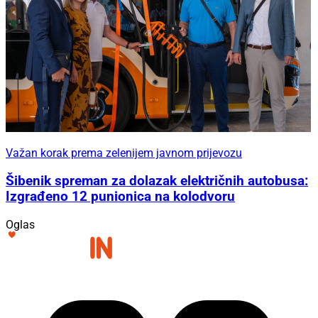
Važan korak prema zelenijem javnom prijevozu
Šibenik spreman za dolazak električnih autobusa:
Izgrađeno 12 punionica na kolodvoru
Oglas