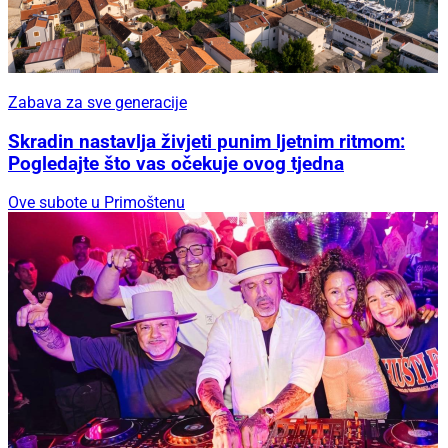
Zabava za sve generacije
Skradin nastavlja živjeti punim ljetnim ritmom:
Pogledajte što vas očekuje ovog tjedna
Ove subote u Primoštenu