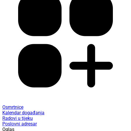
Osmrtnice
Kalendar događanja
Radovi u tijeku
Poslovni adresar
Oglas