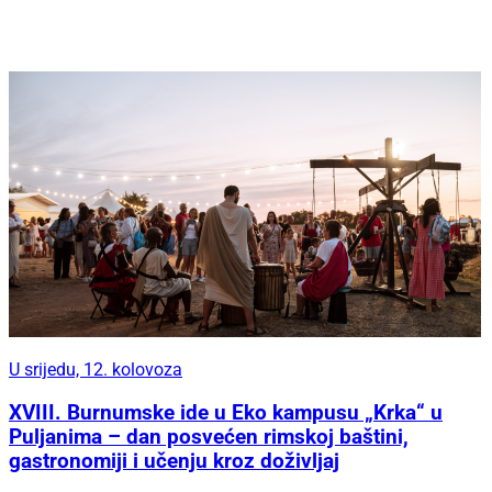
U srijedu, 12. kolovoza
XVIII. Burnumske ide u Eko kampusu „Krka“ u
Puljanima – dan posvećen rimskoj baštini,
gastronomiji i učenju kroz doživljaj