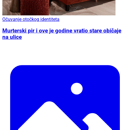
Očuvanje otočkog identiteta
Murterski pir i ove je godine vratio stare običaje
na ulice