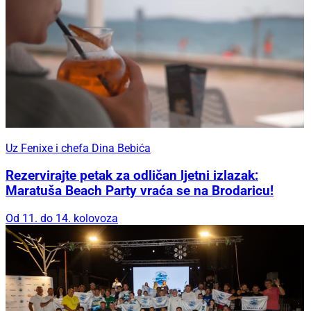
Uz Fenixe i chefa Dina Bebića
Rezervirajte petak za odličan ljetni izlazak:
Maratuša Beach Party vraća se na Brodaricu!
Od 11. do 14. kolovoza