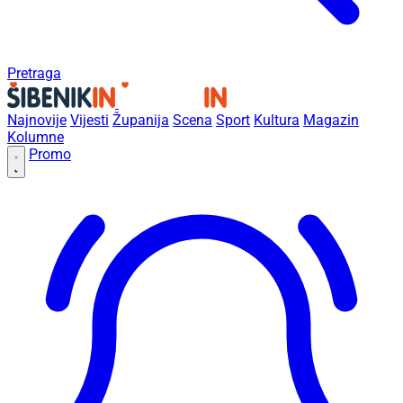
Pretraga
Najnovije
Vijesti
Županija
Scena
Sport
Kultura
Magazin
Kolumne
Promo