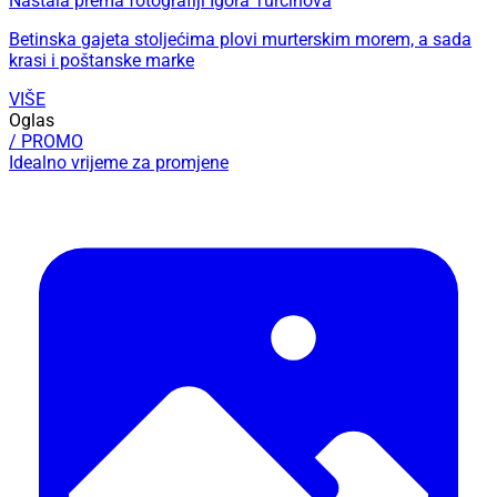
Nastala prema fotografiji Igora Turčinova
Betinska gajeta stoljećima plovi murterskim morem, a sada
krasi i poštanske marke
VIŠE
Oglas
/ PROMO
Idealno vrijeme za promjene