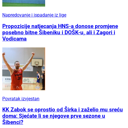
Napredovanje i ispadanje iz lige
Propozicije natjecanja HNS-a donose promjene
posebno bitne Šibeniku i DOŠK-u, ali i Zagori i
Vodicama
Povratak izvjestan
KK Zabok se oprostio od Širka i zaželio mu sreću
doma: Sjećate li se njegove prve sezone u
Šibenci?