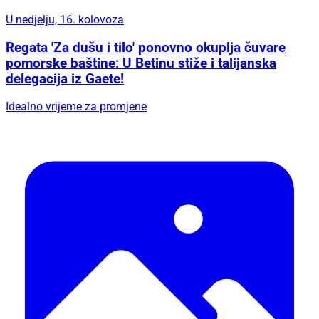
U nedjelju, 16. kolovoza
Regata 'Za dušu i tilo' ponovno okuplja čuvare
pomorske baštine: U Betinu stiže i talijanska
delegacija iz Gaete!
Idealno vrijeme za promjene