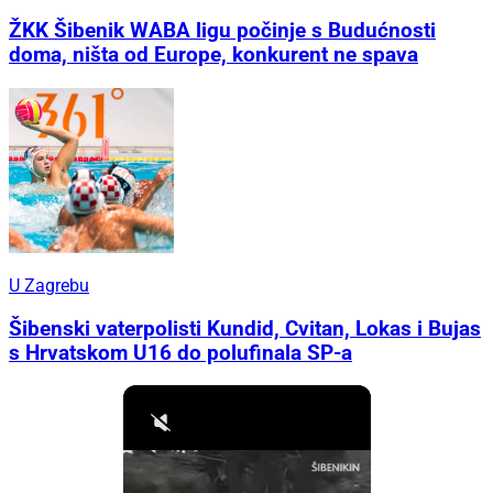
ŽKK Šibenik WABA ligu počinje s Budućnosti
doma, ništa od Europe, konkurent ne spava
U Zagrebu
Šibenski vaterpolisti Kundid, Cvitan, Lokas i Bujas
s Hrvatskom U16 do polufinala SP-a