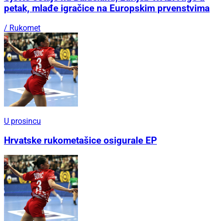
petak, mlađe igračice na Europskim prvenstvima
/ Rukomet
U prosincu
Hrvatske rukometašice osigurale EP