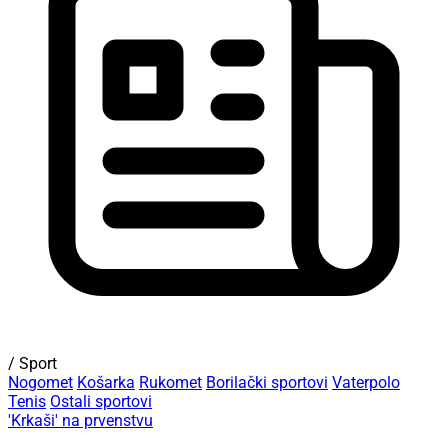
/ Sport
Nogomet
Košarka
Rukomet
Borilački sportovi
Vaterpolo
Tenis
Ostali sportovi
'Krkaši' na prvenstvu