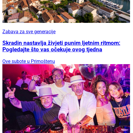
Zabava za sve generacije
Skradin nastavlja živjeti punim ljetnim ritmom:
Pogledajte što vas očekuje ovog tjedna
Ove subote u Primoštenu