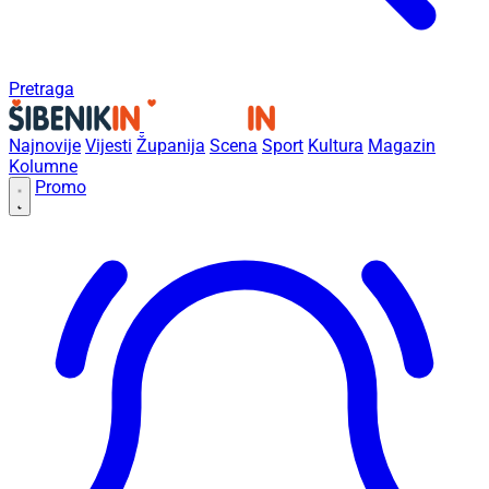
Pretraga
Najnovije
Vijesti
Županija
Scena
Sport
Kultura
Magazin
Kolumne
Promo