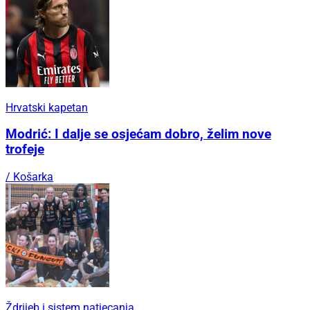
Hrvatski kapetan
Modrić: I dalje se osjećam dobro, želim nove
trofeje
/ Košarka
Ždrijeb i sistem natjecanja