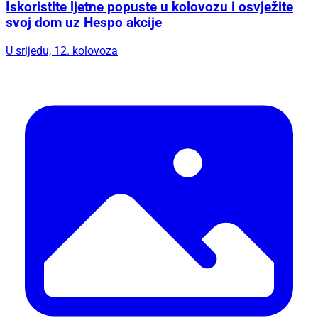
Iskoristite ljetne popuste u kolovozu i osvježite
svoj dom uz Hespo akcije
U srijedu, 12. kolovoza