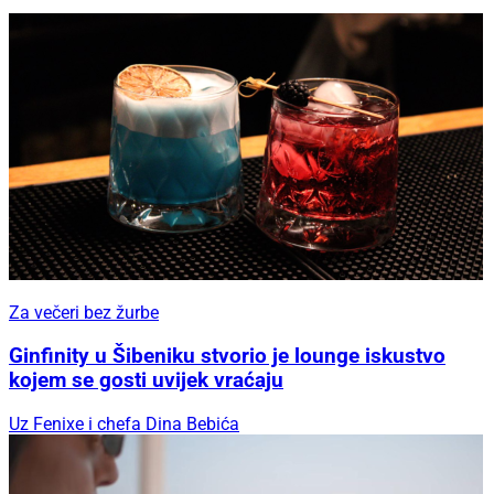
Za večeri bez žurbe
Ginfinity u Šibeniku stvorio je lounge iskustvo
kojem se gosti uvijek vraćaju
Uz Fenixe i chefa Dina Bebića