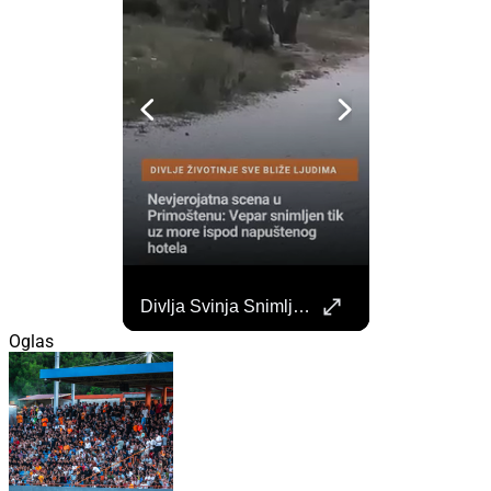
Započela Izgradnja Punionica Na Šibenskom Autobusnom Kolodvoru. Četiri Perona Zatvorena
Divlja Svinja Snimljena Uz More U Primoštenu
Započeli su radovi na izgradnji punionica na šibenskom Autobusnom kolodvoru za nove elektricne autobuse koji uskoro dolaze na šibenske ceste. https://sibenik.in/sibenik/zapocela-izgradnja-punionica-na-sibenskom-autobusnom-kolodvoru-cetiri-perona-zatvorena/
Oglas