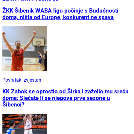
ŽKK Šibenik WABA ligu počinje s Budućnosti
doma, ništa od Europe, konkurent ne spava
Povratak izvjestan
KK Zabok se oprostio od Širka i zaželio mu sreću
doma: Sjećate li se njegove prve sezone u
Šibenci?