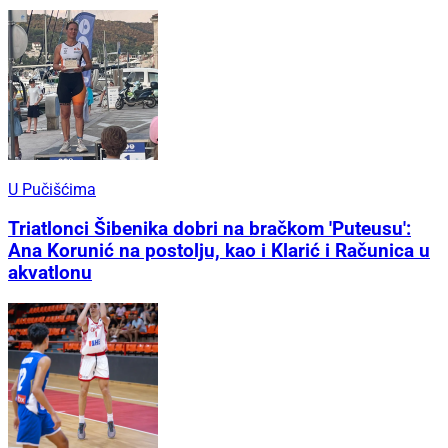
U Pučišćima
Triatlonci Šibenika dobri na bračkom 'Puteusu':
Ana Korunić na postolju, kao i Klarić i Računica u
akvatlonu