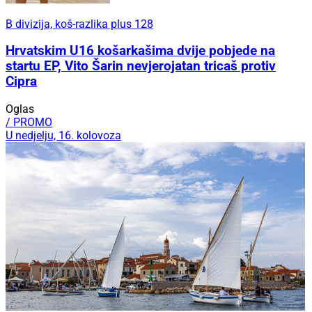
B divizija, koš-razlika plus 128
Hrvatskim U16 košarkašima dvije pobjede na
startu EP, Vito Šarin nevjerojatan tricaš protiv
Cipra
Oglas
/ PROMO
U nedjelju, 16. kolovoza