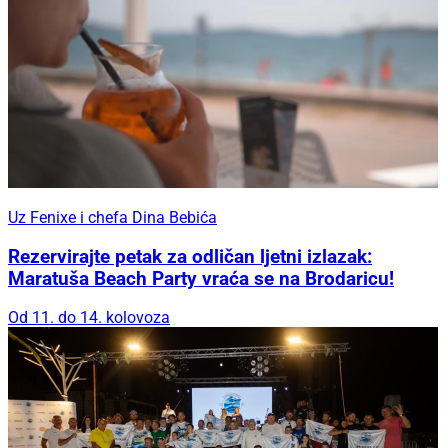
Uz Fenixe i chefa Dina Bebića
Rezervirajte petak za odličan ljetni izlazak:
Maratuša Beach Party vraća se na Brodaricu!
Od 11. do 14. kolovoza