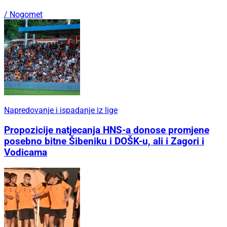
/ Nogomet
Napredovanje i ispadanje iz lige
Propozicije natjecanja HNS-a donose promjene
posebno bitne Šibeniku i DOŠK-u, ali i Zagori i
Vodicama