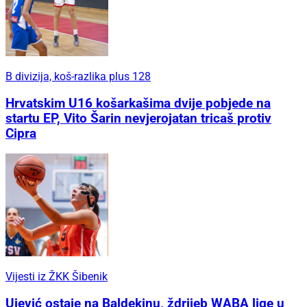
B divizija, koš-razlika plus 128
Hrvatskim U16 košarkašima dvije pobjede na
startu EP, Vito Šarin nevjerojatan tricaš protiv
Cipra
Vijesti iz ŽKK Šibenik
Ujević ostaje na Baldekinu, ždrijeb WABA lige u