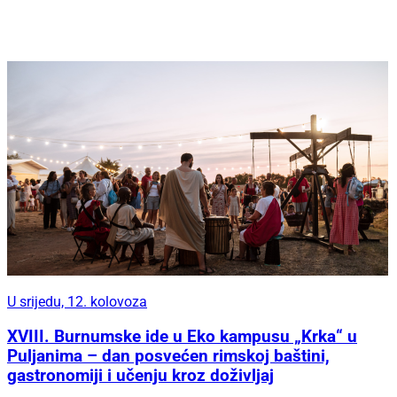
U srijedu, 12. kolovoza
XVIII. Burnumske ide u Eko kampusu „Krka“ u
Puljanima – dan posvećen rimskoj baštini,
gastronomiji i učenju kroz doživljaj