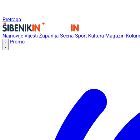
Pretraga
Najnovije
Vijesti
Županija
Scena
Sport
Kultura
Magazin
Kolum
Promo