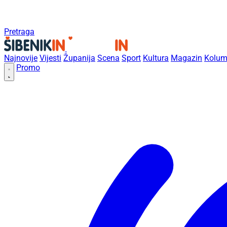
Pretraga
Najnovije
Vijesti
Županija
Scena
Sport
Kultura
Magazin
Kolum
Promo