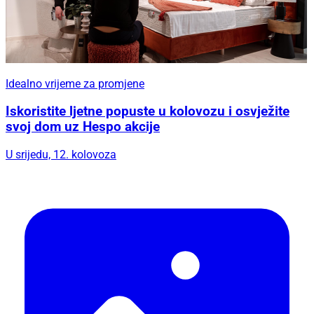
Idealno vrijeme za promjene
Iskoristite ljetne popuste u kolovozu i osvježite
svoj dom uz Hespo akcije
U srijedu, 12. kolovoza