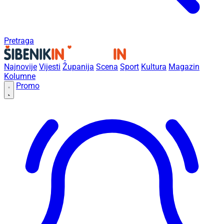
Pretraga
Najnovije
Vijesti
Županija
Scena
Sport
Kultura
Magazin
Kolumne
Promo