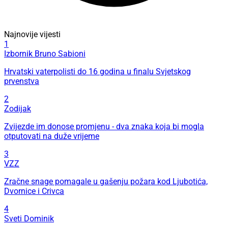
Najnovije vijesti
1
Izbornik Bruno Sabioni
Hrvatski vaterpolisti do 16 godina u finalu Svjetskog
prvenstva
2
Zodijak
Zvijezde im donose promjenu - dva znaka koja bi mogla
otputovati na duže vrijeme
3
VZZ
Zračne snage pomagale u gašenju požara kod Ljubotića,
Dvornice i Crivca
4
Sveti Dominik