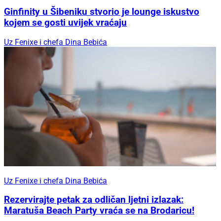
Ginfinity u Šibeniku stvorio je lounge iskustvo
kojem se gosti uvijek vraćaju
Uz Fenixe i chefa Dina Bebića
Uz Fenixe i chefa Dina Bebića
Rezervirajte petak za odličan ljetni izlazak:
Maratuša Beach Party vraća se na Brodaricu!