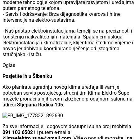
moderne tehnologije kojom upravljate rasvjetom i uređajima
putem pametnog telefona.
• Servis i održavanje: Brza dijagnostika kvarova i hitne
intervencije na elektro-sustavima.
- Naš pristup elektroinstalacijama temelji se na preciznosti i
korištenju najkvalitetnijih materijala. Spajanjem usluga
elektroinstalacija i klimatizacije, klijentima štedimo vrijeme i
novac jer dobivaju koordinirano rješenje od istog tima
stručnjaka - ističu.
Oglas
Posjetite ih u Šibeniku
Ako planirate ugradnju novog klima uređaja ili vam je
potreban servis postojećeg, stručni tim Klima Elektro Šupe
možete pronaći u njihovom izložbeno-prodajnom salonu na
adresi
Stjepana Radića 105
.
Za sve informacije i dogovore dostupni su na broj mobitela
091 103 6502
ili putem e-maila:
klimaelektro.supe@gmail.com
. Više o ponudi saznajte i na