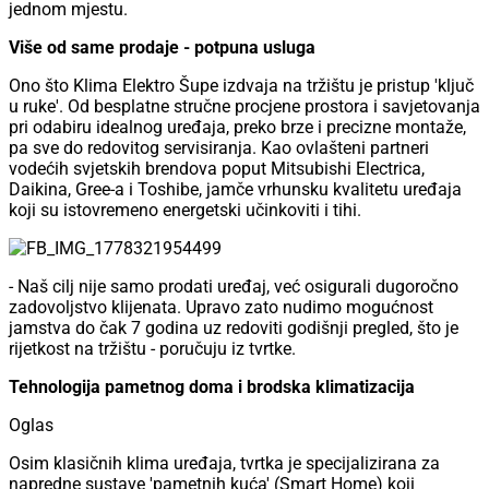
jednom mjestu.
Više od same prodaje - potpuna usluga
Ono što Klima Elektro Šupe izdvaja na tržištu je pristup 'ključ
u ruke'. Od besplatne stručne procjene prostora i savjetovanja
pri odabiru idealnog uređaja, preko brze i precizne montaže,
pa sve do redovitog servisiranja. Kao ovlašteni partneri
vodećih svjetskih brendova poput Mitsubishi Electrica,
Daikina, Gree-a i Toshibe, jamče vrhunsku kvalitetu uređaja
koji su istovremeno energetski učinkoviti i tihi.
- Naš cilj nije samo prodati uređaj, već osigurali dugoročno
zadovoljstvo klijenata. Upravo zato nudimo mogućnost
jamstva do čak 7 godina uz redoviti godišnji pregled, što je
rijetkost na tržištu - poručuju iz tvrtke.
Tehnologija pametnog doma i brodska klimatizacija
Oglas
Osim klasičnih klima uređaja, tvrtka je specijalizirana za
napredne sustave 'pametnih kuća' (Smart Home) koji