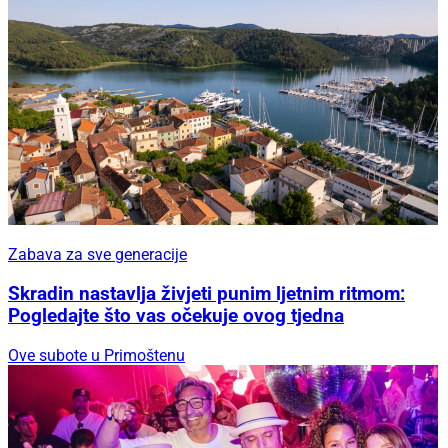
Zabava za sve generacije
Skradin nastavlja živjeti punim ljetnim ritmom:
Pogledajte što vas očekuje ovog tjedna
Ove subote u Primoštenu