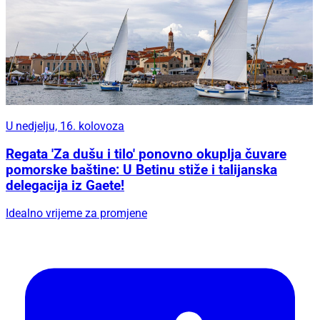
U nedjelju, 16. kolovoza
Regata 'Za dušu i tilo' ponovno okuplja čuvare
pomorske baštine: U Betinu stiže i talijanska
delegacija iz Gaete!
Idealno vrijeme za promjene