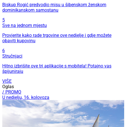
Biskup Rogić predvodio misu u šibenskom ženskom
dominikanskom samostanu
5
Sve na jednom mjestu
Provjerite kako rade trgovine ove nedjelje i gdje možete
obaviti kupovinu
6
Stručnjaci
Hitno izbrišite ove tri aplikacije s mobitela! Potajno vas
špijuniraju
VIŠE
Oglas
/ PROMO
U nedjelju, 16. kolovoza