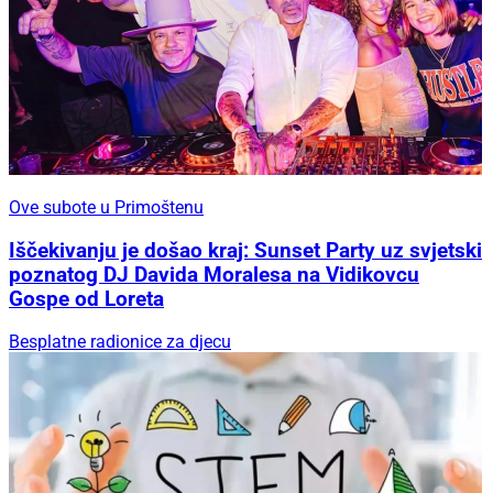
Ove subote u Primoštenu
Iščekivanju je došao kraj: Sunset Party uz svjetski
poznatog DJ Davida Moralesa na Vidikovcu
Gospe od Loreta
Besplatne radionice za djecu