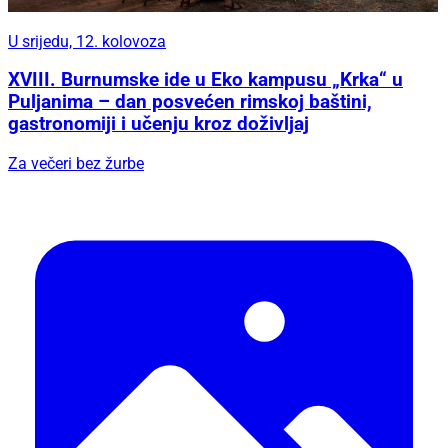
U srijedu, 12. kolovoza
XVIII. Burnumske ide u Eko kampusu „Krka“ u
Puljanima – dan posvećen rimskoj baštini,
gastronomiji i učenju kroz doživljaj
Za večeri bez žurbe