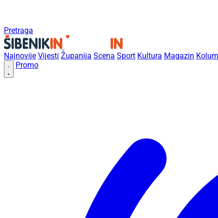
Pretraga
Najnovije
Vijesti
Županija
Scena
Sport
Kultura
Magazin
Kolum
Promo