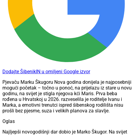
Dodajte ŠibenikIN u omiljeni Google izvor
Pjevaču Marku Škugoru Nova godina donijela je najposebniji
mogući početak – točno u ponoć, na prijelazu iz stare u novu
godinu, na svijet je stigla njegova kći Maris. Prva beba
rođena u Hrvatskoj u 2026. razveselila je roditelje Ivanu i
Marka, a emotivni trenutci ispred šibenskog rodilišta nisu
prošli bez pjesme, suza i velikih planova za slavlje.
Oglas
Najljepši novogodišnji dar dobio je Marko Škugor. Na svijet