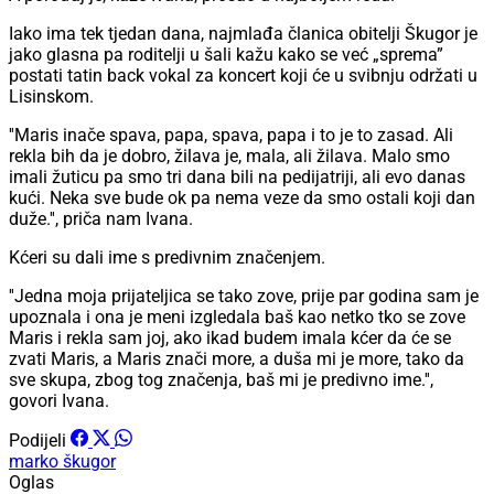
Iako ima tek tjedan dana, najmlađa članica obitelji Škugor je
jako glasna pa roditelji u šali kažu kako se već „sprema”
postati tatin back vokal za koncert koji će u svibnju održati u
Lisinskom.
''Maris inače spava, papa, spava, papa i to je to zasad. Ali
rekla bih da je dobro, žilava je, mala, ali žilava. Malo smo
imali žuticu pa smo tri dana bili na pedijatriji, ali evo danas
kući. Neka sve bude ok pa nema veze da smo ostali koji dan
duže.'', priča nam Ivana.
Kćeri su dali ime s predivnim značenjem.
''Jedna moja prijateljica se tako zove, prije par godina sam je
upoznala i ona je meni izgledala baš kao netko tko se zove
Maris i rekla sam joj, ako ikad budem imala kćer da će se
zvati Maris, a Maris znači more, a duša mi je more, tako da
sve skupa, zbog tog značenja, baš mi je predivno ime.'',
govori Ivana.
Podijeli
marko škugor
Oglas