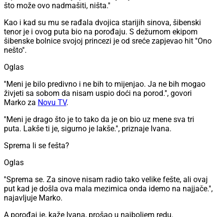
što može ovo nadmašiti, ništa.''
Kao i kad su mu se rađala dvojica starijih sinova, šibenski
tenor je i ovog puta bio na porođaju. S dežurnom ekipom
šibenske bolnice svojoj princezi je od sreće zapjevao hit ''Ono
nešto''.
Oglas
''Meni je bilo predivno i ne bih to mijenjao. Ja ne bih mogao
živjeti sa sobom da nisam uspio doći na porod.'', govori
Marko za
Novu TV
.
''Meni je drago što je to tako da je on bio uz mene sva tri
puta. Lakše ti je, sigurno je lakše.'', priznaje Ivana.
Sprema li se fešta?
Oglas
''Sprema se. Za sinove nisam radio tako velike fešte, ali ovaj
put kad je došla ova mala mezimica onda idemo na najjače.'',
najavljuje Marko.
A porođaj je, kaže Ivana, prošao u najboljem redu.