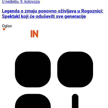
U nedjelju, 9. kolovoza
Legenda o zmaju ponovno oživljava u Rogoznici:
Spektakl koji će oduševiti sve generacije
Oglas