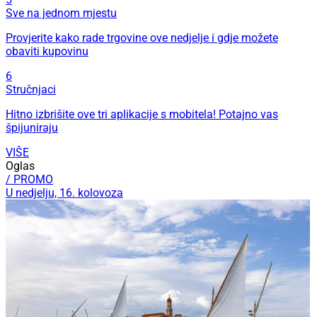
Sve na jednom mjestu
Provjerite kako rade trgovine ove nedjelje i gdje možete
obaviti kupovinu
6
Stručnjaci
Hitno izbrišite ove tri aplikacije s mobitela! Potajno vas
špijuniraju
VIŠE
Oglas
/ PROMO
U nedjelju, 16. kolovoza