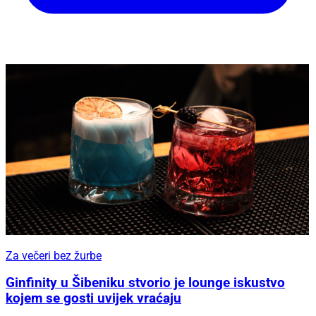
Za večeri bez žurbe
Ginfinity u Šibeniku stvorio je lounge iskustvo
kojem se gosti uvijek vraćaju