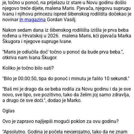
je, točno u ponoć, na prijelazu iz stare u Novu godinu došlo
njegovo treće dijete, malena Maris. Pjevača, njegovu suprugu
Ivanu i njihovu princezu ispred šibenskog rodilišta dočekao je
novinar
In magazina
Gordan Vasilj.
Nakon sedam dana iz šibenskog rodilišta izišla je prva beba
rođena u Hrvatskoj u 2026. malena Maris, kći pjevača Marka
Škugora i njegove supruge Ivane.
''Maris je odlučila doć' točno u ponoć da bude prva beba.'',
otkriva nam Ivana Škugor.
Koliko je točno bilo sati?
''Bilo je 00:00:50, tipa do ponoć i minutu je falilo 10 sekundi.''
''Baš mi je drago da se beba rodila za Novu godinu i da je sve
novo, sve lipo, sve pozitivno, tako da želim joj samo zdravlja,
a drugo će sve doći.'', dodao je Marko.
Oglas
Ovo je zapravo najljepši mogući poklon za ovu godinu?
''Apsolutno. Godina je počela nevjerojatno, tako da ne znam