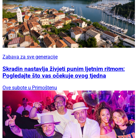
Zabava za sve generacije
Skradin nastavlja živjeti punim ljetnim ritmom:
Pogledajte što vas očekuje ovog tjedna
Ove subote u Primoštenu