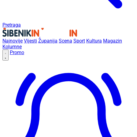
Pretraga
Najnovije
Vijesti
Županija
Scena
Sport
Kultura
Magazin
Kolumne
Promo