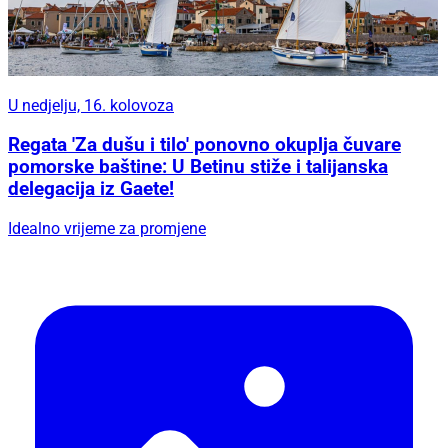
U nedjelju, 16. kolovoza
Regata 'Za dušu i tilo' ponovno okuplja čuvare
pomorske baštine: U Betinu stiže i talijanska
delegacija iz Gaete!
Idealno vrijeme za promjene