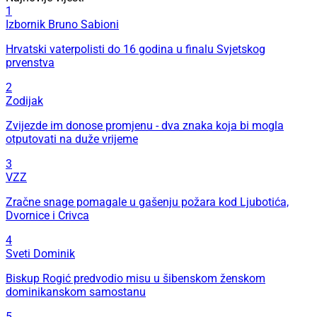
1
Izbornik Bruno Sabioni
Hrvatski vaterpolisti do 16 godina u finalu Svjetskog
prvenstva
2
Zodijak
Zvijezde im donose promjenu - dva znaka koja bi mogla
otputovati na duže vrijeme
3
VZZ
Zračne snage pomagale u gašenju požara kod Ljubotića,
Dvornice i Crivca
4
Sveti Dominik
Biskup Rogić predvodio misu u šibenskom ženskom
dominikanskom samostanu
5