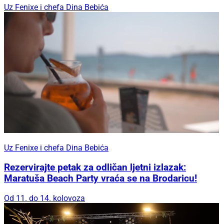
Uz Fenixe i chefa Dina Bebića
Uz Fenixe i chefa Dina Bebića
Rezervirajte petak za odličan ljetni izlazak:
Maratuša Beach Party vraća se na Brodaricu!
Od 11. do 14. kolovoza