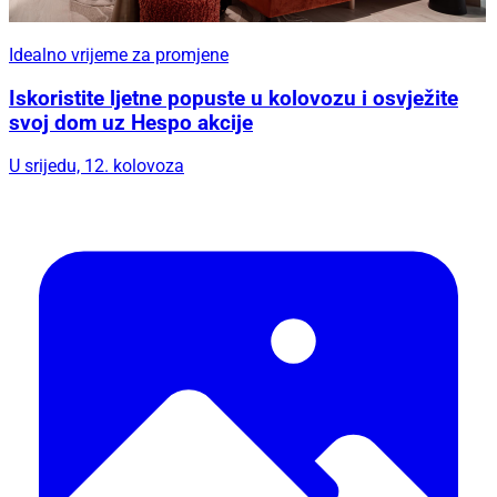
Idealno vrijeme za promjene
Iskoristite ljetne popuste u kolovozu i osvježite
svoj dom uz Hespo akcije
U srijedu, 12. kolovoza